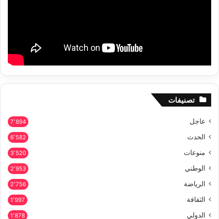
تصنيفات
عاجل
7٬894
الحدث
6٬582
منوعات
3٬520
الوطني
2٬953
الرياضة
2٬756
الثقافة
1٬997
الدولي
1٬878