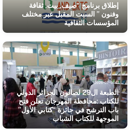
عبر
إطلاق برنامج “صيف, بيت, ثقافة
مختلف
وفنون ” السبت المقبل عبر مختلف
المؤسسات
المؤسسات الثقافية
الثقافية
الطبعة
ال29
لصالون
الجزائر
الدولي
للكتاب
:محافظة
2026-07-07
المهرجان
الطبعة ال29 لصالون الجزائر الدولي
تعلن
فتح
للكتاب :محافظة المهرجان تعلن فتح
باب
باب الترشح في جائزة “كتابي الأول”
الترشح
الموجهة للكتاب الشباب
في
جائزة
“كتابي