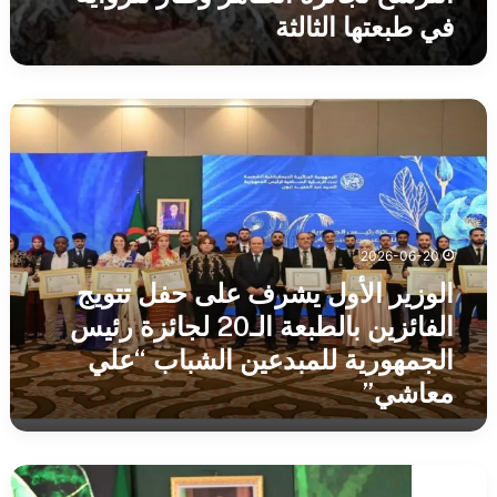
في طبعتها الثالثة
الوزير
الأول
يشرف
على
حفل
تتويج
الفائزين
2026-06-20
بالطبعة
الوزير الأول يشرف على حفل تتويج
الـ20
لجائزة
الفائزين بالطبعة الـ20 لجائزة رئيس
رئيس
الجمهورية للمبدعين الشباب “علي
الجمهورية
معاشي”
للمبدعين
الشباب
“علي
معاشي”
بن