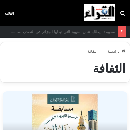
بحث عن
القائمة
الاتفاقية الأممية بشأن تغير المناخ :الجزائر تودع مساهمتها الوطنية المحددة لسنة 2026
الرئيسية
===
الثقافة
الثقافة
جامع
الجزائر
ينظم
المرحلة
الأولى
لمسابقة