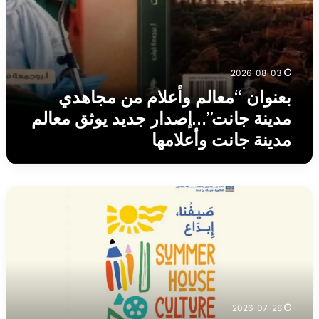
معالم
مدينة
جانت
وأعلامها
2026-08-03
بعنوان “معالم وأعلام من مجاهدي
مدينة جانت”…إصدار جديد يوثق معالم
مدينة جانت وأعلامها
إطلاق
برنامج
“صيف,
بيت,
ثقافة
وفنون
”
السبت
2026-07-28
المقبل