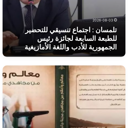
2026-08-03
تلمسان : اجتماع تنسيقي للتحضير
للطبعة السابعة لجائزة رئيس
الجمهورية للأدب واللغة الأمازيغية
بعنوان
“معالم
وأعلام
من
مجاهدي
مدينة
جانت”…
إصدار
جديد
يوثق