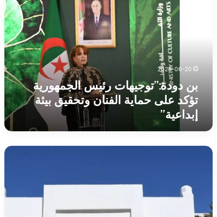
دودة:”توجيهات
رئيس
الجمهورية
تؤكد
على
حماية
الفنان
2026-06-20
وتحقيق
بيئة
بن دودة:”توجيهات رئيس الجمهورية
إبداعية”
تؤكد على حماية الفنان وتحقيق بيئة
إبداعية”
إنشاء
هيئتين
مهمتين
تحت
وصاية
رئاسة
الجمهورية