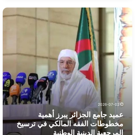
الأول”
عميد
الموجهة
جامع
للكتاب
الجزائر
الشباب
يبرز
أهمية
مخطوطات
الفقه
المالكي
في
ترسيخ
المرجعية
الدينية
الوطنية
2026-07-02
عميد جامع الجزائر يبرز أهمية
مخطوطات الفقه المالكي في ترسيخ
المرجعية الدينية الوطنية