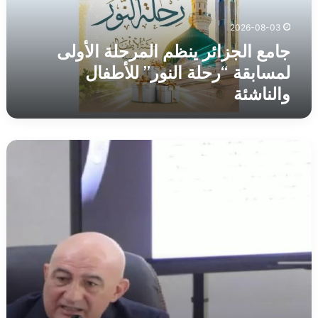
“رحلة
النور”
2026-08-03
للأطفال
والناشئة
جامع الجزائر ينظم المرحلة الأولى
لمسابقة “رحلة النور” للأطفال
والناشئة
تلمسان :
اجتماع
تنسيقي
للتحضير
للطبعة
السابعة
لجائزة
رئيس
الجمهورية
للأدب
واللغة
الأمازيغية