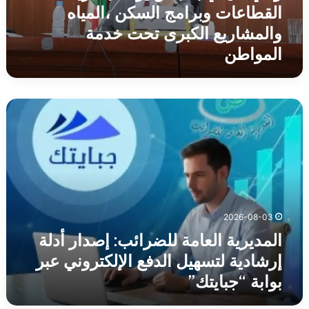
والمشاريع
القطاعات وبرامج السكن ،المياه
الكبرى
والمشاريع الكبرى تحت خدمة
تحت
المواطن
خدمة
المواطن
المديرية
العامة
للضرائب:
إصدار
أدلة
إرشادية
لتسهيل
الدفع
2026-08-03
الإلكتروني
عبر
المديرية العامة للضرائب: إصدار أدلة
بوابة
إرشادية لتسهيل الدفع الإلكتروني عبر
“جبايتك”
بوابة “جبايتك”