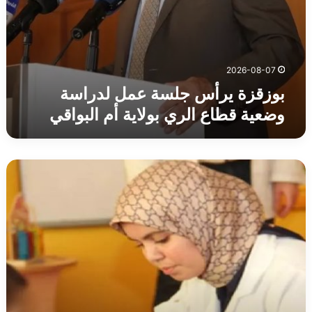
2026-08-07
بوزقزة يرأس جلسة عمل لدراسة
وضعية قطاع الري بولاية أم البواقي
رهان
على
الادماج
المبكّر
للمتمدرسين
المصابين
بداء
التوحد