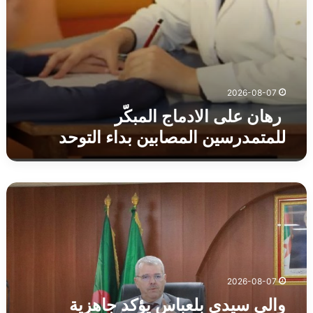
2026-08-07
رهان على الادماج المبكّر
للمتمدرسين المصابين بداء التوحد
والي
سيدي
بلعباس
يؤكد
جاهزية
القطاعات
وبرامج
2026-08-07
السكن
والي سيدي بلعباس يؤكد جاهزية
،المياه