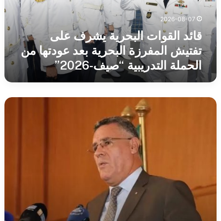
المفرزة
البحرية
2026-08-07
بعد
عودتها
قائد القوات البحرية يشرف على
من
تفتيش المفرزة البحرية بعد عودتها من
الحملة
الحملة التدريبية “صيف-2026”
التدريبية
“صيف-2026”
بوزقزة
يرأس
جلسة
عمل
لدراسة
وضعية
قطاع
الري
بولاية
أم
البواقي