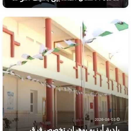
بلدية
أرزيو
بوهران
تخصص
فرق
لترميم
و
صيانة
المدارس
التربوية
2026-08-03
بلدية أرزيو بوهران تخصص فرق