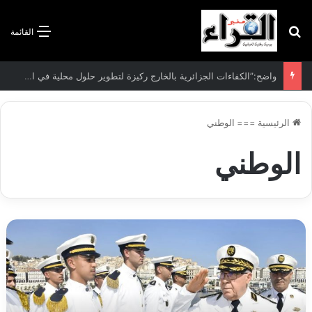
بحث عن
القائمة
وزارة الصحة تجند كل الإمكانيات للتكفل بضحايا حادثي المرور بقسنطينة وتيارت
الرئيسية
===
الوطني
الوطني
قائد
القوات
البحرية
يشرف
على
تفتيش