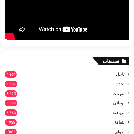
تصنيفات
عاجل
7٬901
الحدث
6٬587
منوعات
3٬523
الوطني
2٬957
الرياضة
2٬760
الثقافة
1٬999
الدولي
1٬882