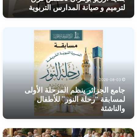
لترميم و صيانة المدارس التربوية
جامع
الجزائر
ينظم
المرحلة
الأولى
لمسابقة
“رحلة
النور”
2026-08-03
للأطفال
والناشئة
جامع الجزائر ينظم المرحلة الأولى
لمسابقة “رحلة النور” للأطفال
والناشئة
اتخاذ