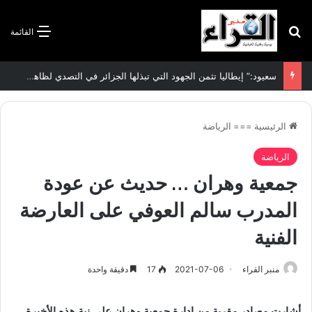
بحث عن
القائمة
سعيود:” إيطاليا تثمن الجهود التي تبذلها الجزائر في التصدي لظاهرة الهجرة غير الشرعية”
الرئيسية
===
الرياضة
الرياضة
جمعية وهران … حديث عن عودة
المدرب سالم العوفي على العارضة
الفنية
منبر القراء
2021-07-06
17
دقيقة واحدة
أشارت مصادر مقربة من إدارة جمعية وهران على نية هذه الأخيرة