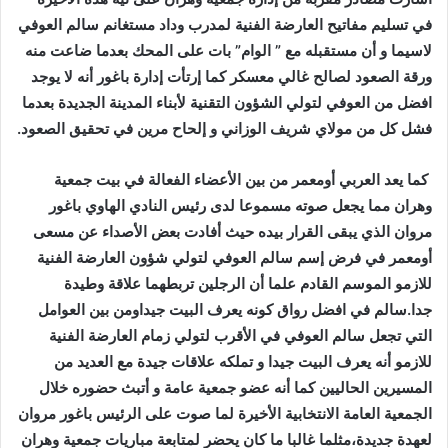
في تسليم مفاتيح العارضة الفنية لمدرب وداد مستغانم سالم العوفي
لاسيما و أن مستقبله مع ” الوام” بات على المحك بعدما ضاعت منه
ورقة الصعود لصالح غالي معسكر كما إرتأت إدارة باغور أنه لا يوجد
افضل من العوفي لتولي الشؤون التقنية لأبناء المدينة الجديدة بعدما
فشل كل من مولاي شريف الوزاني و إلحاح مرين في تحقيق الصعود.
كما يعد العربي أومعمر من بين الأعضاء الفعالة في بيت جمعية
وهران مما يجعل صوته مسموعا لدى رئيس النادي الهاوي باغور
مروان الذي يبقى القرار بيده حيث أفادت بعض الأصداء عن مسعى
أومعمر في فرض إسم سالم العوفي لتولي شؤون العارضة الفنية
للازمو الموسم القادم علما أن الرجلين تربطهما علاقة وطيدة
جدا.سالم في افضل رواق كونه يعرف البيت جيداومن بين العوامل
التي تجعل سالم العوفي في الأقرب لتولي زمام العارضة الفنية
للازمو أنه يعرف البيت جيدا و تملكه علاقات جيدة مع العديد من
المسيرين الحاليين كما أنه عضو جمعية عامة و أتبث حضوره خلال
الجمعية العامة الانتخابية الأخيرة لما صوت على الرئيس باغور مروان
لعهدة جديدة،مثلما غالبا ما كان يحضر لمتابعة مباريات جمعية وهران