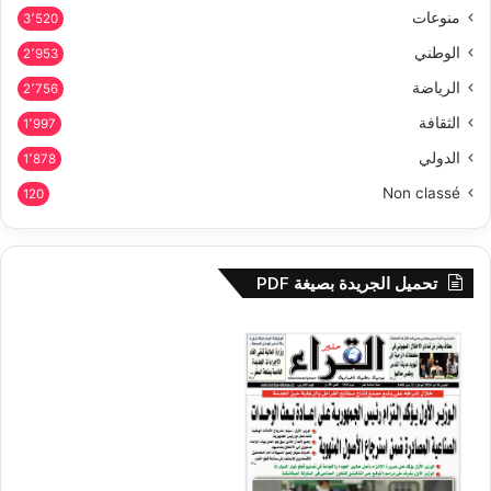
منوعات
3٬520
الوطني
2٬953
الرياضة
2٬756
الثقافة
1٬997
الدولي
1٬878
Non classé
120
تحميل الجريدة بصيغة PDF