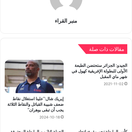
منبر القراء
مقالات ذات صلة
الجيدو: الجزائر ستحتضن الطبعة
الأولى للبطولة الإفريقية كهول في
شهر ماي المقبل
2021-11-02
إيريك شال:”علينا استغلال نقاط
ضعف شبيبة القبائل والنقاط الثلاثة
يجب أن تبقى بوهران”
2024-10-18
كأس الرابطة:نجم مقرة- إتحاد
الجولة 24 من الرابطة المحترفة