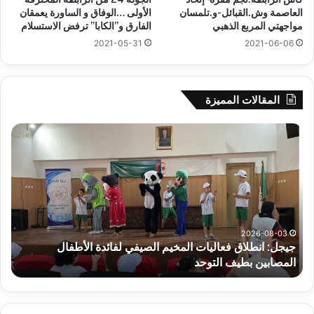
العاصمة وش.القبائل-و.تلمسان
الأولى …الوفاق و الساورة يعمقان
مواجهتي المربع الذهبي
الفارق و”الكابا” ترفض الاستسلام
2021-05-31
2021-06-06
المقالات المميزة
جيجل:
سح
انطلاق
قرع
فعاليات
الد
المخيم
الت
الصيفي
لأب
لفائدة
إفري
الأطفال
وك
المصابين
الك
2026-08-03
جيجل: انطلاق فعاليات المخيم الصيفي لفائدة الأطفال
س
بطيف
يوم
المصابين بطيف التوحد
ي
التوحد
الخ
بال