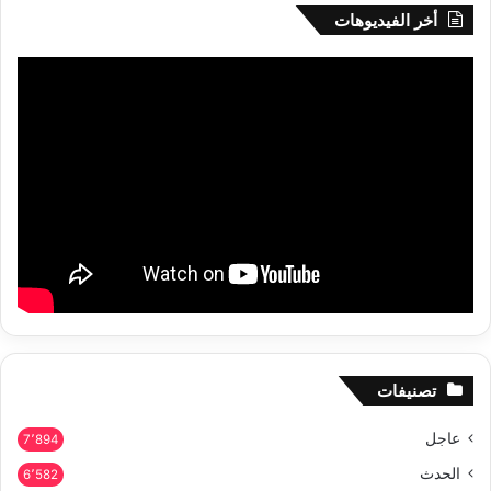
أخر الفيديوهات
تصنيفات
عاجل
7٬894
الحدث
6٬582