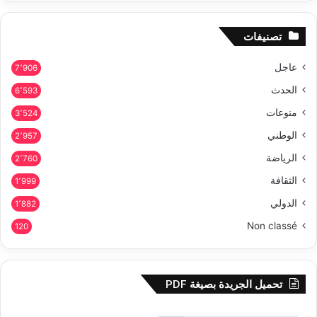
تصنيفات
عاجل
7٬906
الحدث
6٬593
منوعات
3٬524
الوطني
2٬957
الرياضة
2٬760
الثقافة
1٬999
الدولي
1٬882
Non classé
120
تحميل الجريدة بصيغة PDF