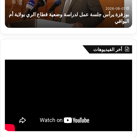
قطاع
بداء
الري
الت
2026-08-07
بوزقزة يرأس جلسة عمل لدراسة وضعية قطاع الري بولاية أم
بولاية
البواقي
ر
أم
البواقي
أخر الفيديوهات