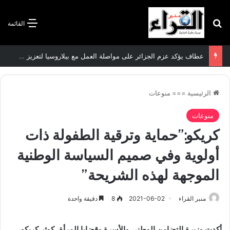
بحث عن
القائمة
عطاف يؤكد عزم الجزائر على مواصلة العمل مع بيلاروسيا لتعزيز العلاقات الثنائية
الرئيسية
===
منوعات
منوعات
كريكو:”حماية وترقية الطفولة ذات
أولوية وفي صميم السياسة الوطنية
الموجهة لهذه الشريحة”
منبر القراء
2021-06-02
8
دقيقة واحدة
أكدت وزيرة التضامن الوطني والأسرة وقضايا المرأة، كوثر كريكو،