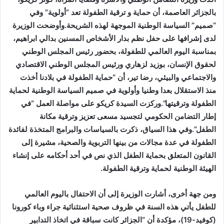
بالجزائر العاصمة، أن حماية و ترقية الطفولة تعد “أولوية” وفي
“صميم” السياسة الوطنية الموجهة لهذه الشريحة.وأوضحت الوزيرة
لدى إشرافها على حفل نظم بدار الأشخاص المسنين بدالي ابراهيم،
بمناسبة اليوم العالمي للطفولة، بحضور رئيس المجلس الوطني
لحقوق الإنسان، بوزيد لزهاري ورئيس المجلس الوطني الاقتصادي
والاجتماعي والبيئي، رضا تير، أن “حماية الطفولة في بلادنا أخذت
منذ الاستقلال بعدا وطنيا وأولوية في صميم السياسة الوطنية لحماية
الطفولة وترقيتها”.وركزت السيدة كريكو على مواصلة العمل “في
إطار التضامن الحكومي لتجسيد مسعى تعزيز وترقية مكانة
الطفل”.وفي هذا السياق، ذكرت بالسياسات والبرامج المتخذة لفائدة
الطفولة في عدة مجالات من بينها التربوية والصحية، مشيرة إلى
القانون المتعلق بحماية الطفل الذي نص في أحد أحكامه على إنشاء
الهيئة الوطنية لحماية وترقية الطفولة.
ومن جهة أخرى، أشارت الوزيرة إلى أن الاحتفال باليوم العالمي
للطفل يأتي هذه السنة في ظروف صحية استثنائية جراء وباء كورونا
(كوفيد-19)، مؤكدة أن “الجزائر كانت سباقة في اتخاذ التدابير