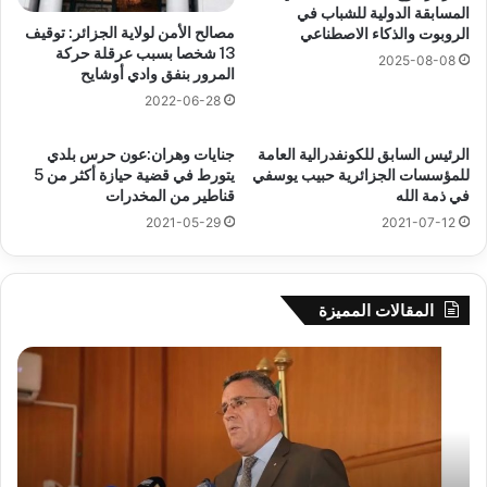
المسابقة الدولية للشباب في
مصالح الأمن لولاية الجزائر: توقيف
الروبوت والذكاء الاصطناعي
13 شخصا بسبب عرقلة حركة
2025-08-08
المرور بنفق وادي أوشايح
2022-06-28
الرئيس السابق للكونفدرالية العامة
جنايات وهران:عون حرس بلدي
للمؤسسات الجزائرية حبيب يوسفي
يتورط في قضية حيازة أكثر من 5
في ذمة الله
قناطير من المخدرات
2021-05-29
2021-07-12
المقالات المميزة
بوزقزة
رها
يرأس
على
جلسة
الاد
عمل
المب
لدراسة
للم
وضعية
الم