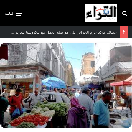
بحث عن
القائمة
سعيود يشدد على إلزامية استكمال جميع عمليات تعويض متضرري حرائق الغابات قبل نهاية شهر أوت