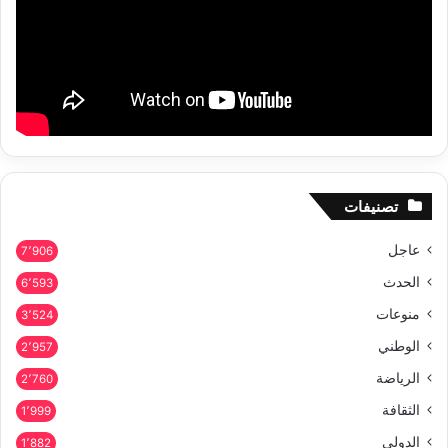
تصنيفات
عاجل
7٬906
الحدث
6٬593
منوعات
3٬524
الوطني
2٬957
الرياضة
2٬760
الثقافة
1٬999
الدولي
1٬882