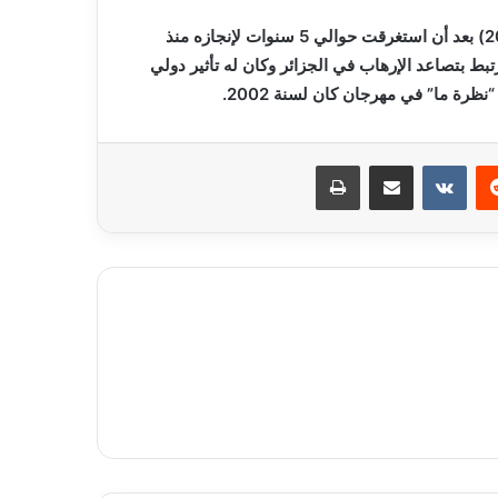
وكان أول فيلم روائي طويل من إخراج الفقيدة هو “رشيدة” (2002) بعد أن استغرقت حوالي 5 سنوات لإنجازه منذ
مرتبط بتصاعد الإرهاب في الجزائر وكان له تأثير دولي
رة ما” في مهرجان كان لسنة 2002.
ريست
مشاركة عبر البريد
طباعة