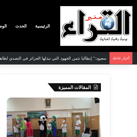
الرئيسية
الحدث
الوط
أخبار عاجلة
سعيود:” إيطاليا تثمن الجهود التي تبذلها الجزائر في التصدي لظاه
المقالات المميزة
جيجل:
سحب
انطلاق
قرعة
فعاليات
الدور
المخيم
التم
الصيفي
لأبط
لفائدة
إفريق