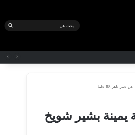
بحث
عن
مر ناهز 68 عاما
بلدية
أرزيو
 يمينة بشير شويخ
بوهران
تخصص
فرق
لترميم