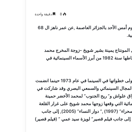
و
2026-08-03
صيانة
م المدافع شمس
بلدية أرزيو بوهران تخصص فرق لترميم
8
دقيقة واحدة
المدارس
و صيانة المدارس التربوية
التربوية
وم
أمس
الأحد بالجزائر العاصمة ,عن عمر ناهز ال 68
ة.
ل المونتاج يمينة بشير شويخ –زوجة المخرج محمد
شويخ – التي درست المونتاج بالمركز القومي للسينما وبدأت نشاطها سنة 1982 من أبرز الأسماء السينمائية في
وقد وضعت الراحلة وهي والدة المخرجة الشابة ياسمين شويخ , أولى خطواتها في السينما في عام 1973 حينما انضمت
ي المجال السينمائي والسمعي البصري وقد شاركت في
 منها “عمر قتلاتو ” (1976) للمخرج مرزاق علواش و” ريح الجنوب” لمحمد الأخضر حمينة
نمائية التي وقعها زوجها محمد شويخ على غرار القلعة
(1989), ” يوسف.. أسطورة النائم السابع ” (1993), ” سفينة الصحراء” (1997) ,” دوار النساء” (2005), إلى جانب
ل المخرج عكاشة تويتة كفيلم “صرخة من الرجال” (1994) , إلى جانب فيلم قصير” لويزة سيد عمي ” (فيلم قصير)