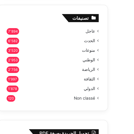
تصنيفات
عاجل
7٬894
الحدث
6٬582
منوعات
3٬520
الوطني
2٬953
الرياضة
2٬756
الثقافة
1٬997
الدولي
1٬878
Non classé
120
تحميل الجريدة بصيغة PDF