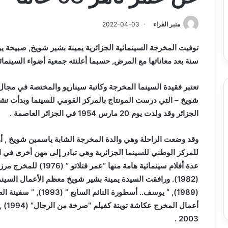
س
الدين
ب قرعة الدور التمهيدي لأبطال
2026-08-03
فدرالية
لكحل
ريقيا وكأس الكونفدرالية يوم الخميس
نادي وفاق سطيف يض
منبر القراء
2022-04-03
لقاهرة
الدين لكحل
ميس
اهرة
توفيت المخرجة السينمائية الجزائرية يمينة بشير شويخ, صبيحة ي
سنة بعد معاناتها مع المرض, حسبما أعلنته جمعية أضواء السينمائي
تعتبر فقيدة السينما المخرجة وكاتبة سيناريو والمختصة في مجا
الجزائر وقد ولدت يوم 20 مارس 1954 في الجزائر العاصمة .
للمركز الوطني للسينما الجزائرية وهي تبادر إلى مهن أخرى ف
عدة أفلام سينمائية هامة
(1982). ورافقت السيدة يمينة بشير شويخ معظم الأعمال السي
أعما
2003 .