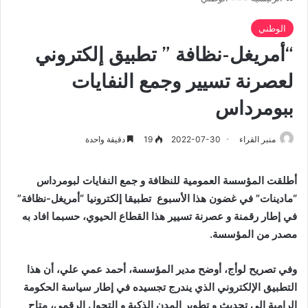
الوطني
“أمريغل-نظافة ” تطبيق إلكتروني
لعصرنة تسيير وجمع النفايات
ببومرداس
منبر القراء
2022-07-30
19
دقيقة واحدة
أطلقت المؤسسة العمومية للنظافة و جمع النفايات لبومرداس
“مادينات” في غضون هذا الأسبوع تطبيقا إلكترونيا “أمريغل-نظافة”
في إطار رقمنة و عصرنة تسيير هذا القطاع الحيوي، حسبما افاد به
مصدر من المؤسسة.
وفي تصريح لوأج، أوضح مدير المؤسسة، أحمد عمي علي، أن هذا
التطبيق الإلكتروني الذي يندرج تجسيده في إطار سياسة الحكومة
الرامية إلي تحديث و تطوير المدن الذكية و التحول الرقمي، متاح