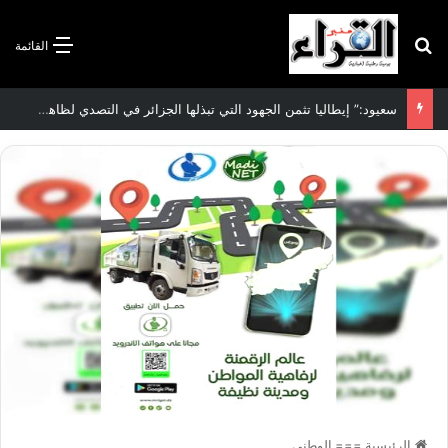
بحث عن
القائمة
سعيود:” إيطاليا تثمن الجهود التي تبذلها الجزائر في التصدي لظاهرة الهجرة غير الشرعية”
الرئيسية
===
الوطني