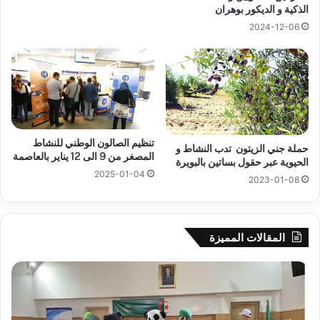
الذكية و الديكور بوهران
2024-12-06
تنظيم الصالون الوطني للنشاط
حملة جني الزيتون تدب النشاط و
المصغر من 9 الى 12 يناير بالعاصمة
الحيوية عبر حقول بساتين بالبويرة
2025-01-04
2023-01-08
المقالات المميزة
جيجل:
سح
انطلاق
قرع
فعاليات
الد
المخيم
الت