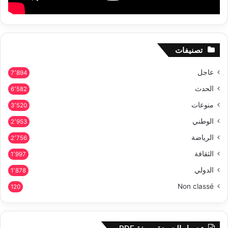
تصنيفات
عاجل
7٬894
الحدث
6٬582
منوعات
3٬520
الوطني
2٬953
الرياضة
2٬756
الثقافة
1٬997
الدولي
1٬878
Non classé
120