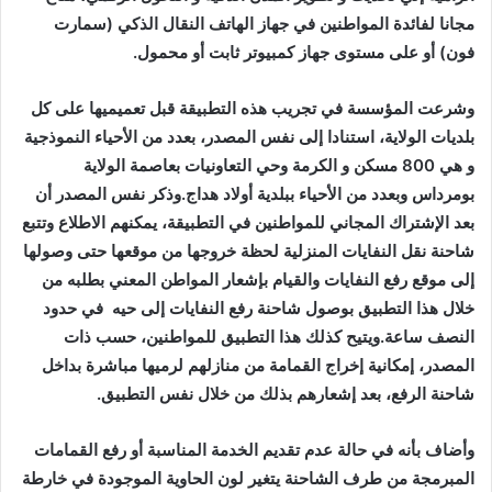
مجانا لفائدة المواطنين في جهاز الهاتف النقال الذكي (سمارت
فون) أو على مستوى جهاز كمبيوتر ثابت أو محمول.
وشرعت المؤسسة في تجريب هذه التطبيقة قبل تعميميها على كل
بلديات الولاية، استنادا إلى نفس المصدر، بعدد من الأحياء النموذجية
و هي 800 مسكن و الكرمة وحي التعاونيات بعاصمة الولاية
بومرداس وبعدد من الأحياء ببلدية أولاد هداج.وذكر نفس المصدر أن
بعد الإشتراك المجاني للمواطنين في التطبيقة، يمكنهم الاطلاع وتتبع
شاحنة نقل النفايات المنزلية لحظة خروجها من موقعها حتى وصولها
إلى موقع رفع النفايات والقيام بإشعار المواطن المعني بطلبه من
خلال هذا التطبيق بوصول شاحنة رفع النفايات إلى حيه في حدود
النصف ساعة.ويتيح كذلك هذا التطبيق للمواطنين، حسب ذات
المصدر، إمكانية إخراج القمامة من منازلهم لرميها مباشرة بداخل
شاحنة الرفع، بعد إشعارهم بذلك من خلال نفس التطبيق.
وأضاف بأنه في حالة عدم تقديم الخدمة المناسبة أو رفع القمامات
المبرمجة من طرف الشاحنة يتغير لون الحاوية الموجودة في خارطة