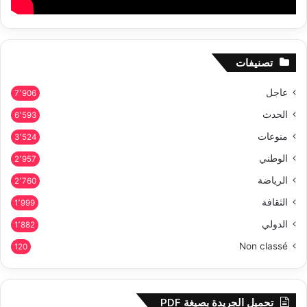
تصنيفات
عاجل
7٬906
الحدث
6٬593
منوعات
3٬524
الوطني
2٬957
الرياضة
2٬760
الثقافة
1٬999
الدولي
1٬882
Non classé
120
تحميل الجريدة بصيغة PDF