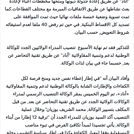
“أناد” عن طريق إعادة جدولة ديونها ومنحها مخططات أعباء لإعادة
بعث نشاطها عن طريق الاتفاقيات المبرمة مع محتلف القطاعات.كما
تمت تسوية وضعية خمسة ملفات نهائيا حيث تمت الموافقة على
تسديد كل الاقساط البنكية, في حين تم رفض 40 ملفا لعدم استيفائه
شروط التعويض, حسب البيان.
للتذكير فقد
تم نهاية الأسبوع تنصيب المدراء الولائيين الجدد للوكالة
الوطنية لدعم وتنمية المقاولاتية “أناد” عن طريق تقنية التحاضر عن
بعد, حسبما جاء في بيان لذات الوكالة.
وأفاد البيان أنه “في إطار إعطاء نفس جديد ومنح فرصة لكل
الكفاءات والإطارات الشابة بالوكالة الوطنية لدعم وتنمية المقاولاتية
+أناد+، تم اليوم الخميس بمقر الوكالة التنصيب الرسمي لمدراء
الوكالات الولائية الجدد عن طريق تقنية التحاضر عن بعد, من قبل
المكلف بتسيير الوكالة, محمد الشريف بوزيان”.وخلال عملية
التنصيب أكد السيد بوزيان للمدراء الجدد أن “ترقية 12 إطارا من أبناء
الوكالة, يأتي تجسيدا لمبدأ تكافئ الفرص في تبوء مناصب
المسؤولية وفقا لمعيار الكفاءة وكذا في اطار سياسة التشبيب وخلق