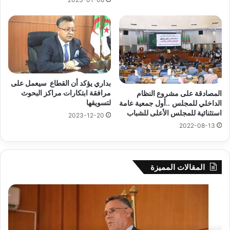
بداري يؤكد أن القطاع سيعمل على
مرافقة ابتكارات مراكز البحوث
المصادقة على مشروع النظام
لتسويقها
الداخلي للمجلس ..أول جمعية عامة
استثنائية للمجلس الأعلى للشباب
2023-12-20
2022-08-13
المقالات المميزة
بوزقزة
رها
يرأس
على
جلسة
الاد
عمل
المب