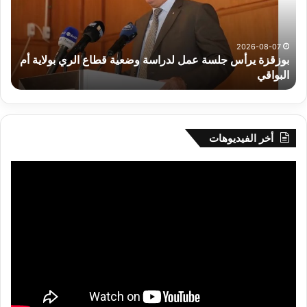
لدراسة
للم
وضعية
الم
قطاع
بداء
الري
الت
2026-08-07
بوزقزة يرأس جلسة عمل لدراسة وضعية قطاع الري بولاية أم
بولاية
البواقي
ر
أم
البواقي
أخر الفيديوهات