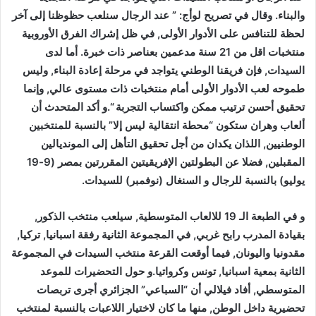
والبناء. وقال في تصريح لوأج: ” عند الرجال سنلعب حظوظنا إلى آخر
لحظة للتنافس على الأدوار الأولى, في ظل إشراك الفرق الأوروبية
منتخبات اقل من 21 سنة مدعمين بعناصر ذات خبرة. أما لدى
السيدات, فإن فريقنا الوطني يتواجد في مرحلة إعادة البناء, وليس
طموحه لعب الأدوار الأولى أمام منتخبات ذات مستوى عالي, وإنما
تحقيق أحسن ترتيب ممكن واكتساب التجربة “.و أكد المتحدث أن
ألعاب وهران ستكون “محطة انتقالية ليس إلا” بالنسبة للمنتخبين
الوطنيين, اللذان يكدان من أجل تحقيق التأهل إلى المونديالين
المقبلين, فضلا عن البطولتين الإفريقيتين المقررتين بمصر (9-19
يوليو) بالنسبة للرجال و السنغال (نوفمبر) للسيدات.
و في الطبعة الـ 19 للالعاب المتوسطية, سيلعب منتخب الذكور,
بقيادة المدرب رابح غربي, في المجموعة الثانية رفقة اسبانيا, تركيا,
مقدونيا واليونان, فيما أوقعت القرعة منتخب السيدات في المجموعة
الثانية بمعية اسبانيا, تونس وكرواتيا.و حول التحضيرات للموعد
المتوسطي, أفاد فيلالي أن “السباعي” الجزائري أجرى تربصات
تحضيرية داخل الوطن, منها ما كان لاختيار اللاعبات بالنسبة لمنتخب