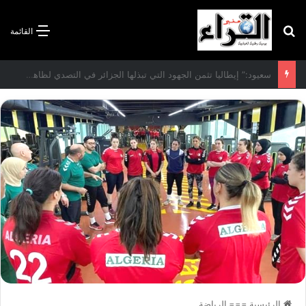
بحث عن
القائمة
الاتفاقية الأممية بشأن تغير المناخ :الجزائر تودع مساهمتها الوطنية المحددة لسنة 2026
الرئيسية
===
الرياضة