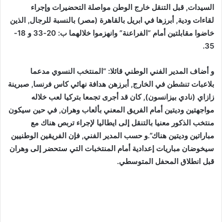
السيدات, قبل التنقل خارج الوطن مواصلة التحضيرات وإجراء
لقاءات ودية, أبرزها في ابريل بالقاهرة (مصر) بالنسبة للرجال, الذين
خاضوا مقابلتين أمام “الفراعنة” وانهزموا خلالهما ب: 20-33 و 18-
35.
و أضاف المدير الفني الوطني قائلا: “المنتخب النسوي مدعما
بلاعبات تنشطن في الخارج, أبرزهن هدافة نهائي كاس فرنسا, صبرينة
زازاي (نادي بيزانسون), كان قد أجرى تجمعا بتركيا لعب خلاله
مواجهتين وديتين أمام الفريق المعني بألعاب وهران, في حين سيكون
منتخب الذكور معنيا بالتنقل إلى ايطاليا لإجراء تربص هناك مع
مباراتين وديتين هناك”.و حسب المدير الفني, فإن الفريقين الوطنيين
سيخوضان مباريات إعدادية أمام المنتخبات التي ستحضر إلى وهران
قبل انطلاق المحفل المتوسطي.