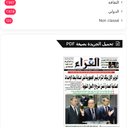
الثقافة
1٬997
الدولي
1٬878
Non classé
120
تحميل الجريدة بصيغة PDF