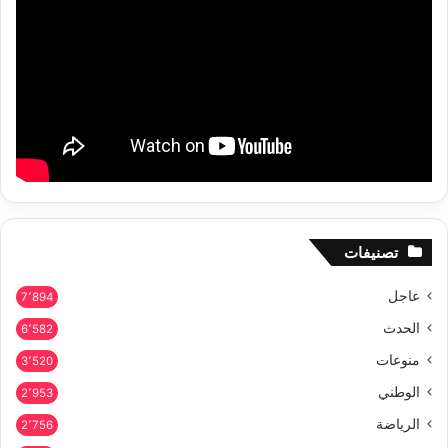
تصنيفات
عاجل
7٬894
الحدث
6٬582
منوعات
3٬520
الوطني
2٬953
الرياضة
2٬756