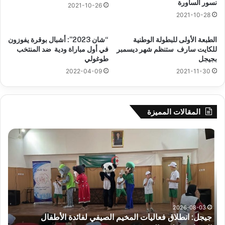
نسور الساورة
2021-10-26
2021-10-28
الطبعة الأولى للبطولة الوطنية
“شان 2023”: أشبال بوقرة يفوزون
للكايت سارف ستنظم شهر ديسمبر
في أول مباراة ودية ضد المنتخب
بجيجل
طوغولي
2022-04-09
2021-11-30
المقالات المميزة
جيجل:
سح
انطلاق
قرع
فعاليات
الد
المخيم
الت
الصيفي
لأب
لفائدة
إفري
الأطفال
وك
المصابين
الك
2026-08-03
جيجل: انطلاق فعاليات المخيم الصيفي لفائدة الأطفال
س
بطيف
يوم