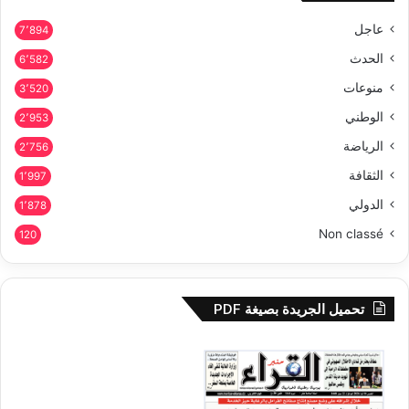
عاجل
7٬894
الحدث
6٬582
منوعات
3٬520
الوطني
2٬953
الرياضة
2٬756
الثقافة
1٬997
الدولي
1٬878
Non classé
120
تحميل الجريدة بصيغة PDF