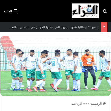
بحث عن
القائمة
الاتفاقية الأممية بشأن تغير المناخ :الجزائر تودع مساهمتها الوطنية المحددة لسنة 2026
الرئيسية
===
الرياضة