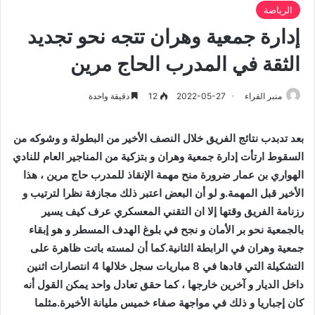
الرياضة
إدارة جمعية وهران تتجه نحو تجديد
الثقة في المدرب الحاج مرين
منبر القراء
2022-05-27
12
دقيقة واحدة
بعد تدبدب نتائج الفريق خلال النصف الأخير من البطولة و وشوكه من
السقوط ارتأت إدارة جمعية وهران و بتزكية من المناجير العام للنادي
الهواري بن عمار ضرورة منح مهمة الإنقاذ للمدرب حاج مرين ، هذا
الأخير قبل المهمة.و لو أن البعض اعتبر ذلك مجازفة نظرا لترتيب و
رزنامة الفريق وقتها إلا ان التقني المعسكري عرف كيف يسير
بالجمعية نحو بر الأمان و نجح في بلوغ الهدف المسطر و هو إبقاء
جمعية وهران في الرابطة الثانية.كما أن لمسته باتت ظاهرة على
التشكيلة التي قادها في 8 مباريات سجل خلالها 4 انتصارات اثنين
داخل الديار و آخرين خارجها ، كما حقق تعادل واحد يمكن القول أنه
كان إجباريا و ذلك في مواجهة صفاء خميس مليانة الأخيرة.مثلما