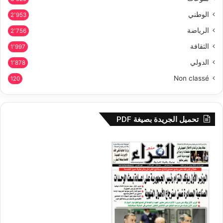
الوطني
2٬953
الرياضة
2٬756
الثقافة
1٬997
الدولي
1٬878
Non classé
120
تحميل الجريدة بصيغة PDF