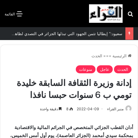
بحث عن
القائمة
سعيود:” إيطاليا تثمن الجهود التي تبذلها الجزائر في التصدي لظاهرة الهجرة غير الشرعية”
الرئيسية
===
الحدث
الحدث
عاجل
منوعات
إدانة وزيرة الثقافة السابقة خليدة
تومي ب 6 سنوات حبسا نافذا
منبر القراء
2022-04-09
8
دقيقة واحدة
أدان القطب الجزائي المتخصص في الجرائم المالية والاقتصادية
بمحكمة سيدي أمحمد (الجزائر العاصمة)، يوم
أول أمس
الخميس،