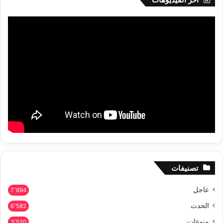
تصنيفات
عاجل
7٬894
الحدث
6٬582
منوعات
3٬520