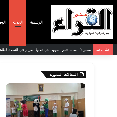
الرئيسية
الحدث
الوط
أخبار عاجلة
المقالات المميزة
جيجل:
سحب
انطلاق
قرعة
فعاليات
الدور
المخيم
التم
الصيفي
لأبط
لفائدة
إفريق