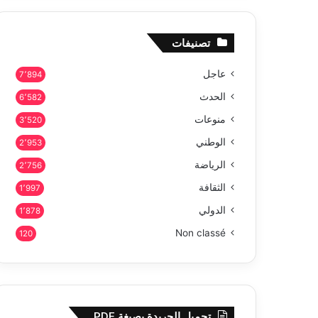
تصنيفات
عاجل
7٬894
الحدث
6٬582
منوعات
3٬520
الوطني
2٬953
الرياضة
2٬756
الثقافة
1٬997
الدولي
1٬878
Non classé
120
تحميل الجريدة بصيغة PDF