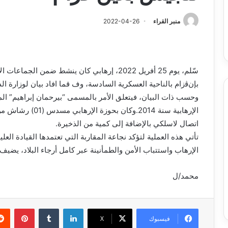
س
الدين
ب قرعة الدور التمهيدي لأبطال
2026-08-03
فدرالية
لكحل
ريقيا وكأس الكونفدرالية يوم الخميس
نادي وفاق سطيف يض
منبر القراء
2022-04-26
لقاهرة
الدين لكحل
ميس
اهرة
سّلم، يوم 25 أفريل 2022، إرهابي كان ينشط ضم
بإنﭬزام بالناحية العسكرية السادسة، وف قما افاد بيان لوزارة الد
وحسب ذات البيان، فيتعلق الأمر بالمسمى “بيرحمان إبراهيم” الم
اتصال لاسلكي بالإضافة إلى كمية من الذخيرة.
تأتي هذه العملية لتؤكد نجاعة المقاربة التي تعتمدها القيادة ا
الإرهاب واستتباب الأمن والطمأنينة عبر كامل أرجاء البلاد، يضيف ا
محمد/ل
لينكدإن
بينتي
فيسبوك
X