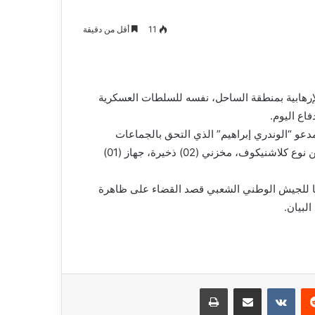
و
2026-08-03
صيانة
م المدافع شمس
بلدية أرزيو بوهران تخصص فرق لترميم
11
أقل من دقيقة
المدارس
و صيانة المدارس التربوية
التربوية
ن الجماعات الإرهابية بمنطقة الساحل، نفسه للسلطات العسكرية
فاع اليوم.
دعو “الوندري إبراهيم” الذي التحق بالجماعات
الإرهابية سنة 2014.وكان بحوزة الإرهابي مسدس (01) رشاش من نوع كلاشنيكوف، مخزني (02) ذخيرة، جهاز (01)
لعليا للجيش الوطني الشعبي قصد القضاء على ظاهرة
لبيان.
ريست
مشاركة عبر البريد
طباعة