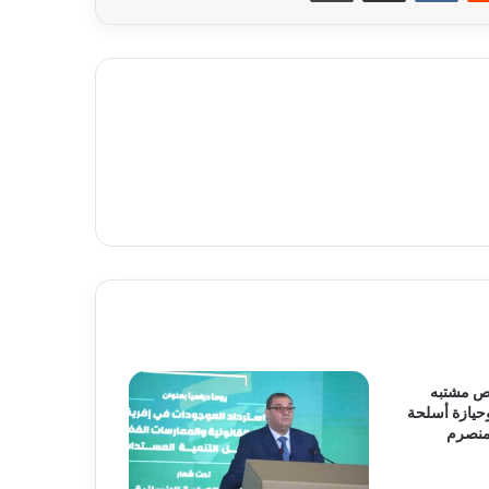
د من 630 شخص مشتبه
حيازة أسلحة
لمنصرم