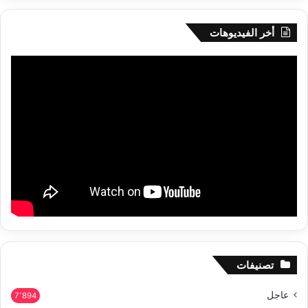
أخر الفيديوهات
تصنيفات
عاجل
7٬894