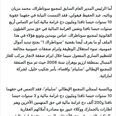
أما الرئيس المدير العام السابق لمجمع سوناطراك، محمد مزيان
ونائبه، عبد الحفيظ فيغولي، فقد التمست النيابة في حقهما عقوبة
10 سنوات حبسا نافذا ومليون دج غرامة مالية.كما تم التماس أربع
سنوات حبسا نافذا ونفس الغرامة المالية في حق مدير الشؤون
القانونية لمجمع سوناطراك، عباس بومدين.وتوبع هؤلاء في هذا
الملف أو ما يعرف أيضا بقضية “سوناطراك 1” بجنح تبديد أموال
عمومية، سوء استغلال الوظيفة وابرام صفقات عمومية مخالفة
للتنظيم الساري المفعول سيما خلال ابرام صفقة لانجاز مركب للغاز
المسال بمنطقة ارزيو بوهران سنة 2008 حيث تم منح الصفقة
للمجمع الإيطالي “سايبام” واقصاء، بأمر شكيب خليل، لشركة
اماراتية.
وبالنسبة لممثلي المجمع الإيطالي “سايبام”، فقد التمس في حقهما
10 سنوات حبسا نافذا ومليون دج غرامة مالية و 3 سنوات حبسا
نافذا و200 ألف دج غرامة مالية في حق المتهمين الآخرين وهم
اطارات بالجمارك ووكلاء عبور مع مصادرة أملاكهم العقارية
والبنكية.والتمس في حق الأشخاص المعنويين دفع غرامة مالية