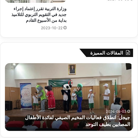
وزارة التربية تقرر إعتماد إجراء
جديد في التقويم التربوي للتلاميذ
بداية من الأسبوع القادم
2023-10-22
المقالات المميزة
جيجل:
سح
انطلاق
قرع
فعاليات
الد
المخيم
الت
الصيفي
لأب
لفائدة
إفري
الأطفال
وك
المصابين
الك
2026-08-03
جيجل: انطلاق فعاليات المخيم الصيفي لفائدة الأطفال
س
بطيف
يوم
المصابين بطيف التوحد
ي
التوحد
الخ
بال