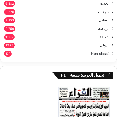
الحدث
6٬582
منوعات
3٬520
الوطني
2٬953
الرياضة
2٬756
الثقافة
1٬997
الدولي
1٬878
Non classé
120
تحميل الجريدة بصيغة PDF