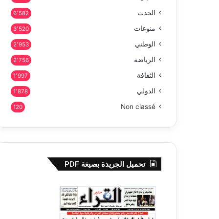
الحدث
6٬582
منوعات
3٬520
الوطني
2٬953
الرياضة
2٬756
الثقافة
1٬997
الدولي
1٬878
Non classé
120
تحميل الجريدة بصيغة PDF