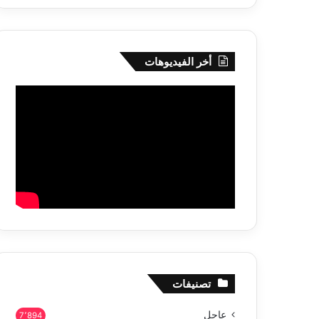
أخر الفيديوهات
تصنيفات
عاجل
7٬894