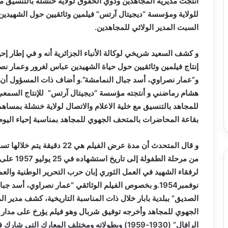
أنتجت مديرية المجاهدين وذوي الحقوق لولاية خنشلة بالتنسيق مع
للولاية ومؤسسة “ديجيتال آرتس” فيلمين وثائقيين حول الشهيدين
السبت المدير الولائي للمجاهدين.
إنتاج فيلمين وثائقيين حول حياة الشهيدين عباس لغرور وعمار 
و”عمار نصراوي، أسد جبال النمامشة”.و أضاف ذات المسؤول أن ف
هشام رماضني و أنتجته مؤسسة “ديجيتال آرتس” للإنتاج السمعي
للمجاهد بالتنسيق مع خلية الاعلام والاتصال لولاية خنشلة بمسا
بقاعة المحاضرات بالمتحف الجهوي للمجاهد بمناسبة إحياء اليوم
و قال المتحدث أن مدة عرض الفي
من مرحلة ا
لرفقاء الشهيد في العمل الثوري إبان حرب التحرير الوطنية والعم
نوفمبر1954.و بخصوص الفيلم الوثائقي “عمار نصراوي، أس
الصديق” ببلدية بابار خلال ذات المناسبة التاريخية، كشف مدير ا
الرافال” (1930-1959) وبطولاته ومختلف المعارك ال