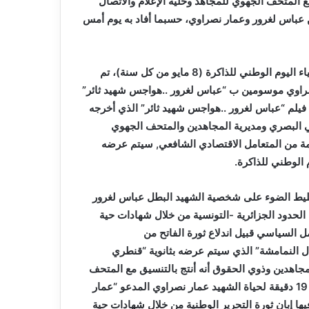
 المتحف الجهوي للمجاهد وخلية الإعلام والاتصال
 عباس لغرور وعمار نصراوي، حسبما أفاد به يوم أمس
و كشف السعيد شريخي لوكالة الأنباء الجزائرية أنه و في إطار إحياء اليوم الوطني للذاكرة (8 مايو من كل سنة)، تم
نصراوي موسومين ب “عباس لغرور ..هواجس شهيد ثائر”
يلم “عباس لغرور ..هواجس شهيد ثائر” الذي أخرجه
 البصري ومديرية المجاهدين والمتحف الجهوي
همة من المتعامل الاقتصادي الشافعي, سيتم عرضه
 الوطني للذاكرة.
لم هي 22 دقيقة يتم خلالها تسليط الضوء على شخصية الشهيد البطل عباس لغرور
لطفولة إلى تاريخ استشهاده في 25 يوليو 1957 على الحدود الجزائرية -التونسية من خلال شهادات حية
ل السياسي قبيل اندلاع ثورة الفاتح من
د جبال النمامشة” الذي سيتم عرضه بثانوية “قنطري
لمجاهدين وذوي الحقوق أنه أنتج بالتنسيق مع المتحف
الجهوي للمجاهد وأخرجه توفيق شربال وهو فيلم يؤرخ على مدار 19 دقيقة لحياة الشهيد عمار نصراوي المدعو “عمار
تي شارك فيها إبان ثورة التحرير الوطنية من خلال شهادات حية