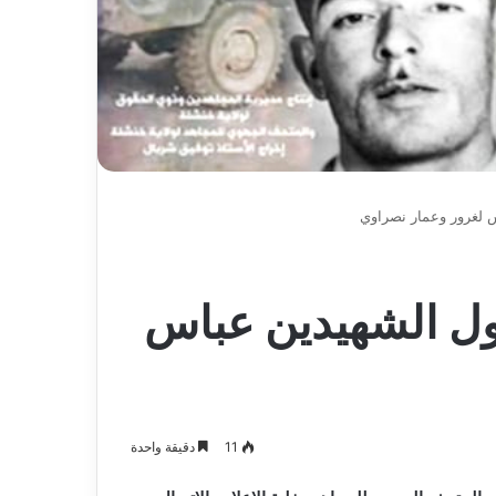
س لغرور وعمار نصراوي
حول الشهيدين عباس
11
دقيقة واحدة