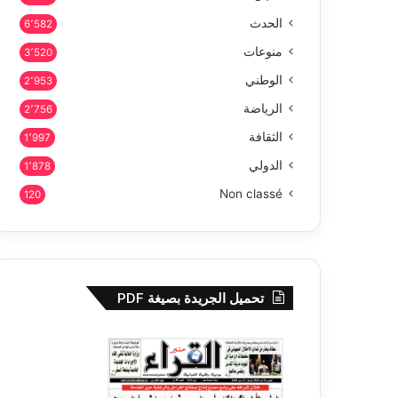
الحدث
6٬582
منوعات
3٬520
الوطني
2٬953
الرياضة
2٬756
الثقافة
1٬997
الدولي
1٬878
Non classé
120
تحميل الجريدة بصيغة PDF