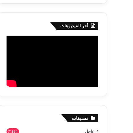
أخر الفيديوهات
تصنيفات
عاجل
7٬894