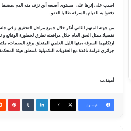
اصيب على إثرها على مستوى أصبعه أين نزف منه الدم ،مضيفا ان ح
دفعوا به للقيام بالسرقة طالبا العفو .
من جهته المتهم الثاني أنكر خلال جميع مراحل التحقيق و في جلس
تفصيلا.ممثل الحق العام خلال مرافعته تطرق لخطورة الوقائع و ثبو
ارتكابهما السرقة ،منها الليل العلمي المتعلق برفع البصمات،
جزائري غرامة نافذة مع العقوبات التكميلية ،لتنطق هيئة المحكمة ب
أمينة.ب
لينكدإن
بينتي
فيسبوك
X