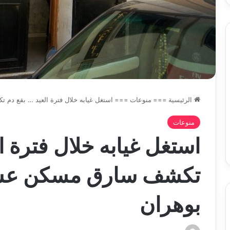
الرئيسية
===
منوعات
===
استغل غيابه خلال فترة العيد … بقع د
منوعات
استغل غيابه خلال فترة ا
تكشف سارق مسكن عسك
بوهران