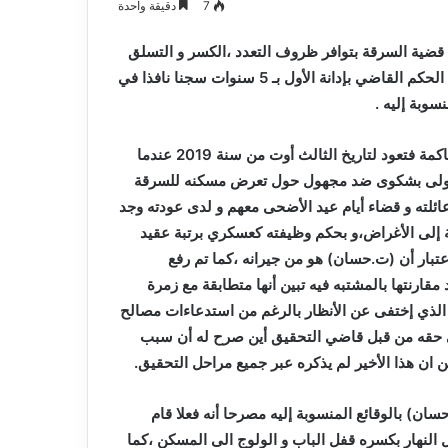
7
دقيقة واحدة
ضية السرقة بتوافر ظروف التعدد ،الكسر و التسلق
لحكم القاضي بإدانة الأول ب
ـ
5 سنوات سجنا نافذا في
سوبة إليه .
بالرجوع إلى ملخص وقائع القضية و حسب ما جاء في جلسة المحاكمة فتعود لتاريخ الثالث أوت من سنة 2019 عندما
الأولى بشكوى ضد مجهول حول تعرض مسكنه للسرقة
عائلته و قضاء أيام عيد الأضحى معهم و لدى عودته وجد
فة إلى الأغراض،و بحكم وظيفته كعسكري برتبة عقيد
عتبار أن (ت.حسان) هو من جيرانه ،كما تم رفع
قارنتها بالمشتبه فيه تبين أنها متطابقة مع زمرة
 الذي إختفى عن الأنظار بالرغم من استدعاءات مصالح
 حقه من قبل قاضي التحقيق أين صرح له أن سبب
 ان هذا الأخير لم يذكره عبر جميع مراحل التحقيق.
ن) بالوقائع المنسوبة إليه مصرحا أنه فعلا قام
ها بمفرده خلال النهار بكسره قفل الباب و الولوج الى المسكن ،كما