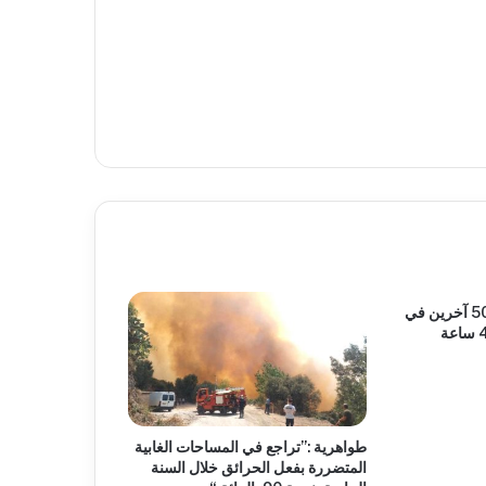
وفاة 15 شخصا وإصابة 500 آخرين في
حوادث المرور خلال ال48 ساعة
طواهرية :”تراجع في المساحات الغابية
المتضررة بفعل الحرائق خلال السنة