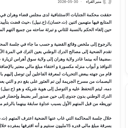
منبر القراء
2026-05-30
حققت محكمة الجنايات الاستئنافية لدى مجلس قضاء وهران في ق
المتابع فيها متهمين اثنين (ت.حسان)،(ح.نبيل) ،حيث قضت بتأييد ا
حين إلغاء الحكم بالنسبة للثاني و تبرئة ساحته من جميع التهم المن
تقدم الضحية إلى مصالح الدرك الوطني بعين الترك في المرة 
،مضيفا أنه بينما غادر ولاية وهران إلى ولاية سوق أهراس لزيارة 
النوافذ و أبواب منزله مكسورة و اختفاء مبلغ مالي معتبر بالإضا
قام من جهته ببعض التحريات لمعرفة الفاعلين أين توصل إليهم با
البصمات من مسرح الجريمة أين تم العثور على بقع دم و التي بعد م
دمه، ليتم التحفظ عليه و التوصل إلى هوية شريكه و هو (ح.نبيل)
الدرك الوطني بدون جدوى إلى حين صدور أمر بضبط وإحضار في
توريطه من قبل المتهم الأول بسبب عداوة سابقة بينهما بالرغم من
خلال جلسة المحاكمة التي غاب عنها الضحية اعترف المتهم (ت.حسا
بسرقة مبلغ مالي قدره 15مليون سنتيم و أنه اقترف