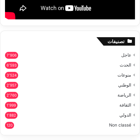
تصنيفات
عاجل
7٬906
الحدث
6٬593
منوعات
3٬524
الوطني
2٬957
الرياضة
2٬760
الثقافة
1٬999
الدولي
1٬882
Non classé
120