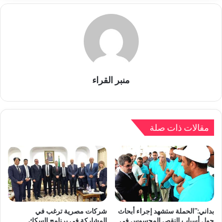
منبر القراء
مقالات ذات صلة
بداني:”الحملة ستشهد إجراء أبحاث
شركات مصرية ترغب في
حول أسباب النقص المحسوس في
المشاركة في برنامج السكك