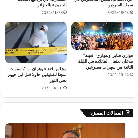
سمك السردين”
الحديدية بالجزائر
2024-11-28
2024-08-14
هواري صابر و هواري “فتيتة”
يبدعان يمتعان العائلات في الليلة
الثانية من سهرات مسرغين
مجلس قضاء وهران…..7 سنوات
سجنا لشقيقين حاولا قتل ابن حيهم
2022-08-13
بحي اللوز
2022-10-10
المقالات المميزة
بوزقزة
رها
يرأس
على