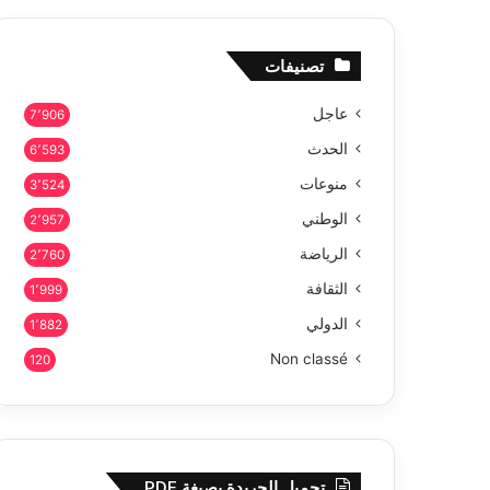
تصنيفات
عاجل
7٬906
الحدث
6٬593
منوعات
3٬524
الوطني
2٬957
الرياضة
2٬760
الثقافة
1٬999
الدولي
1٬882
Non classé
120
تحميل الجريدة بصيغة PDF