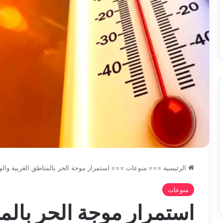
وبرامج
والي سيدي بلعباس يؤ
2026-08-07
حد
السكن
ان على الادماج المبكّر للمتمدرسين
القطاعات وبرامج السك
،المياه
مصابين بداء التوحد
والمشاريع الكبرى تح
والمشاريع
الكبرى
تحت
خدمة
المواطن
الرئيسية
===
منوعات
===
استمرار موجة الحر بالمناطق الغربية وال
منوعات
استمرار موجة الحر بالم