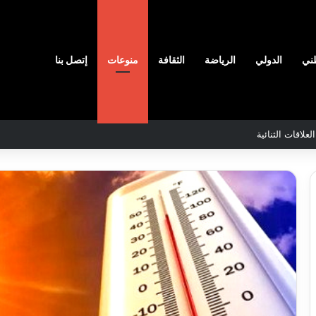
ني
الدولي
الرياضة
الثقافة
منوعات
إتصل بنا
رائق الغابات قبل نهاية شهر أوت
ن
والي
سيدي
اج
بلعباس
ّر
يؤكد
مدرسين
جاهزية
ابين
القطاعات
2026-08-07