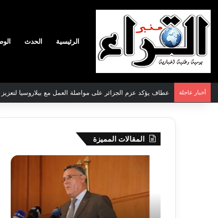
الرئيسية
الحدث
الوط
أخبار عاجلة
سعيود يشدد على إلزامية استكمال جميع عمليات تعويض متضرري ح
المقالات المميزة
بوزقزة
رها
يرأس
على
جلسة
الادم
عمل
المبك
لدراسة
للمت
وضعية
المص