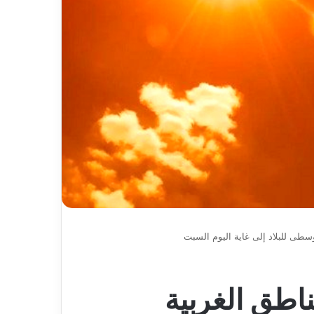
يعلن
كد جاهزية
2026-08-07
اعتزاله
ن ،المياه
بطل إفريقيا مع “الخضر” مهدي
عن
ت خدمة المواطن
طاهرات يعلن اعتزاله عن عمر 36 عاما
عمر
36
عاما
وسطى للبلاد إلى غاية اليوم السبت
ناطق الغربية