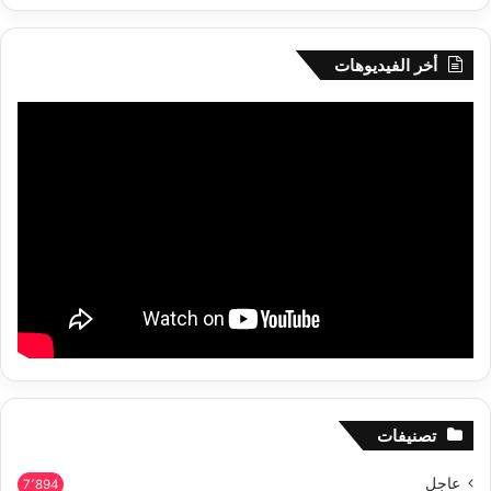
أخر الفيديوهات
تصنيفات
عاجل
7٬894