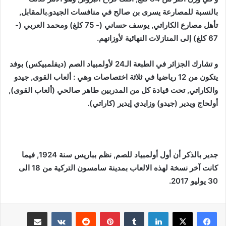
بالنسبة للمصارعة يسرى بن صالح في منافسات الجيدو.بالمقابل,
تأهل مصارع الكاراتي, يوسف حساني (- 75 كلغ) ومحمد العربي (-
67 كلغ) إلى المنازلات النهائية لأوزانهم.
و تشارك الجزائر في الطبعة الـ24 لأولمبياد الصم (ديفلمبيكس) بوفد
يتكون من 12 رياضيا في ثلاثة اختصاصات وهي : ألعاب القوى, جيدو
والكاراتي, تحت قيادة كل من المدربين طاهر صالحي (ألعاب القوى),
أولحاج ويدير (جيدو) وزايدي إيدير (كاراتي).
جدير بالذكر أن أول أولمبياد للصم, نظم بباريس سنة 1924, فيما
كانت آخر نسخة لهذه الالعاب بمدينة سامسون التركية من 18 الى
30 يوليو 2017.
لينكدإن
بينتيريست
مشاركة عبر البريد