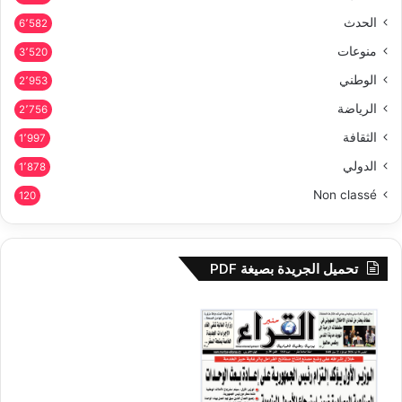
الحدث
6٬582
منوعات
3٬520
الوطني
2٬953
الرياضة
2٬756
الثقافة
1٬997
الدولي
1٬878
Non classé
120
تحميل الجريدة بصيغة PDF