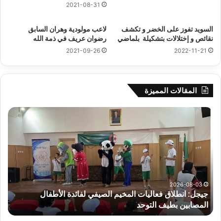
2021-08-31
السويد تفوز على الخضر و تكشف
لاعب مولودية وهران السابق
نقائص و إختلالات بتشكيلة بلماضي
رضوان عريف في ذمة الله
2021-09-26
2022-11-21
المقالات المميزة
جيجل:
سح
انطلاق
قرع
فعاليات
الد
المخيم
الت
الصيفي
لأب
لفائدة
إفري
الأطفال
وك
المصابين
الك
2026-08-03
جيجل: انطلاق فعاليات المخيم الصيفي لفائدة الأطفال
س
بطيف
يوم
المصابين بطيف التوحد
ي
التوحد
الخ
بال