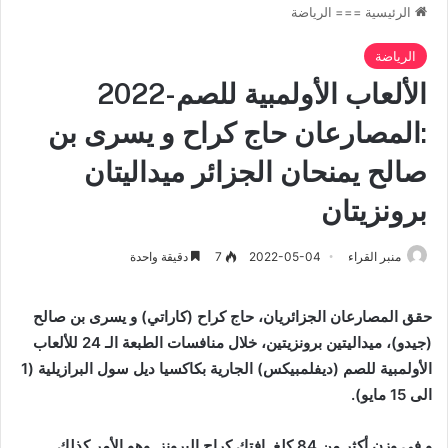
الرئيسية
===
الرياضة
الرياضة
الألعاب الأولمبية للصم-2022
:المصارعان حاج كراح و يسرى بن
صالح يمنحان الجزائر ميداليتان
برونزيتان
منبر القراء
2022-05-04
7
دقيقة واحدة
حقق المصارعان الجزائريان، حاج كراح (كاراتي) و يسرى بن صالح
(جيدو)، ميداليتين برونزيتين، خلال منافسات الطبعة الـ 24 للألعاب
الأولمبية للصم (ديفلمبيكس) الجارية بكاكسيا ديل سول البرازيلية (1
الى 15 مايو).
و في وزن أكثر من 84 كلغ, افتك كراح البرونز, وهو الأمر كذلك