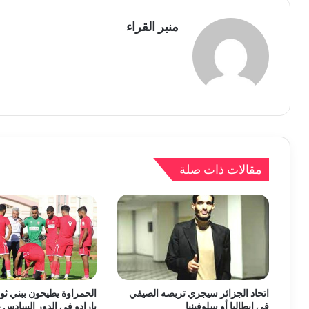
منبر القراء
مقالات ذات صلة
اتحاد الجزائر سيجري تربصه الصيفي
الحمراوة يطيحون ببني ثو
في إيطاليا أو سلوفينيا
بارادو في الدور السادس