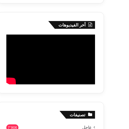
تحت
خدمة
المو
أخر الفيديوهات
تصنيفات
عاجل
7٬906