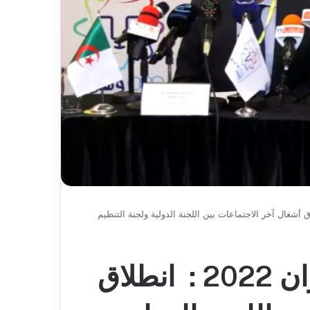
الحملة
التدريبية
“صيف-2026”
الألعاب المتوسطية-وهران 2022 : انطلاق