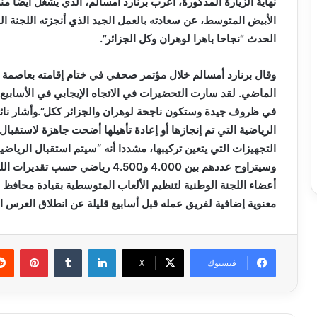
نهاية الزيارة المذكورة، أعرب برنارد أمسالم، الذي يشغل أيضا من
الحدث “نجاحا باهرا لوهران وكل الجزائر”.
وقال برنارد أمسالم خلال مؤتمر صحفي في ختام إقامته بعاصمة ال
الماضي. لقد سارت التحضيرات في الاتجاه الإيجابي في الأسابيع 
في ظروف جيدة وستكون ناجحة لوهران والجزائر ككل”.وأشار نائب ر
الرياضية التي تم إنجازها أو إعادة تأهيلها أضحت جاهزة لاستقبا
التجهيزات التي يتعين تركيبها، مشددا أنه “سيتم استقبال الري
وسيتراوح عددهم بين 4.000 و4.500 ري
أعضاء اللجنة الوطنية لتنظيم الألعاب المتوسطية بقيادة محافظ 
معنوية إضافية لفريق عمله قبل أسابيع قليلة عن انطلاق العرس 
لينكدإن
بينتي
فيسبوك
X