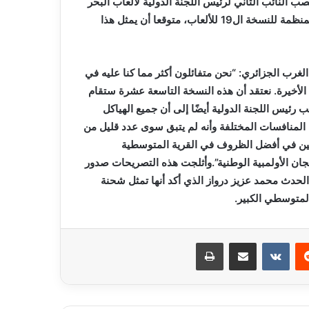
صب النائب الثاني لرئيس اللجنة الدولية لألعاب البحر
الأبيض المتوسط، عن سعادته بالعمل الجيد الذي أنجزته اللجنة المنظمة للنسخة ال19 للألعاب، متوقعا أن يمثل هذا
غرب الجزائري: “نحن متفائلون أكثر مما كنا عليه في
الأخيرة. نعتقد أن هذه النسخة التاسعة عشرة ستقام
ئيس اللجنة الدولية أيضًا إلى أن جميع الهياكل
ل المنافسات المختلفة وأنه لم يتبق سوى عدد قليل من
اضيين في أفضل الظروف في القرية المتوسطية
اضي حسب تقديرات اللجان الأولمبية الوطنية”.وأثلجت هذه التصريحات صدور
الحدث محمد عزيز درواز الذي أكد أنها تمثل شحنة
المتوسطي الكبير.
ريست
مشاركة عبر البريد
طباعة