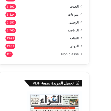
الحدث
6٬593
منوعات
3٬524
الوطني
2٬957
الرياضة
2٬760
الثقافة
1٬999
الدولي
1٬882
Non classé
120
تحميل الجريدة بصيغة PDF