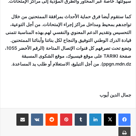
سيولتها. خاصة عبر المحاور والطرق المؤدية إلى مراكز الإمتحانات.
كما ستقوم أيضا فرق حماية الأحداث بمرافقة الممتحنين من خلال
تواجدهم بمحيط ومداخل مراكز إجراء الإمتحانات. من أجل التوعية،
التحسيس وتقديم الدعم المعنوي والنفسي لهم.بهذه المناسبة تتمنى
قيادة الدرك الوطني التوفيق والنجاح لكل بناتنا وأبنائنا الممتحنين.
وتضع تحت تصرفهم كل قنوات الإتصال المتاحة (الرقم الأخضر 1055،
صفحة
TARIKI
على موقع فيسبوك، موقع الشكوى المسبقة
ppgn.mdn.dz
). من أجل التبليغ، الاستعلام أو طلب يد المساعدة.
جمال الدين أيوب
لينكدإن
بينتيريست
مشاركة عبر البريد
طباعة