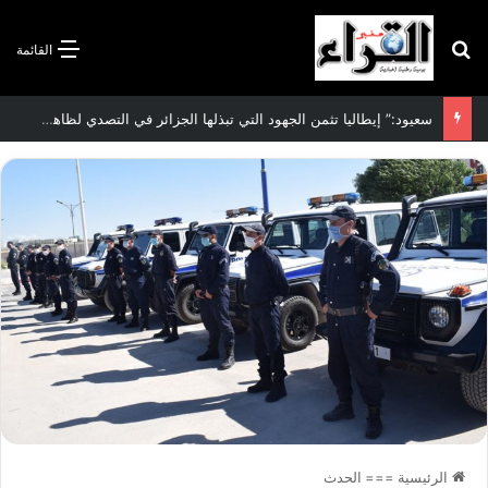
بحث عن
القائمة
سعيود:” إيطاليا تثمن الجهود التي تبذلها الجزائر في التصدي لظاهرة الهجرة غير الشرعية”
الرئيسية
===
الحدث