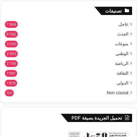
تصنيفات
عاجل
7٬894
الحدث
6٬582
منوعات
3٬520
الوطني
2٬953
الرياضة
2٬756
الثقافة
1٬997
الدولي
1٬878
Non classé
120
تحميل الجريدة بصيغة PDF