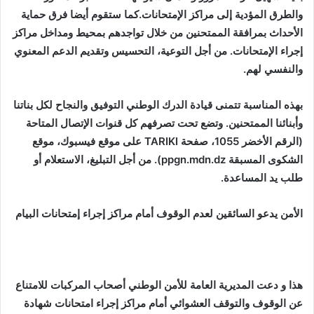
والطرق المؤدية إلى مراكز الإمتحانات.كما ستقوم أيضا فرق حماية
الأحداث بمرافقة الممتحنين من خلال تواجدهم بمحيط ومداخل مراكز
إجراء الإمتحانات. من أجل التوعية، التحسيس وتقديم الدعم المعنوي
والنفسي لهم.
بهذه المناسبة تتمنى قيادة الدرك الوطني التوفيق والنجاح لكل بناتنا
وأبنائنا الممتحنين. وتضع تحت تصرفهم كل قنوات الإتصال المتاحة
(الرقم الأخضر 1055، صفحة
TARIKI
على موقع فيسبوك، موقع
الشكوى المسبقة
ppgn.mdn.dz
). من أجل التبليغ، الاستعلام أو
طلب يد المساعدة.
الأمن يدعو السائقين لعدم الوقوف أمام مراكز إجراء إمتحانات البيام
هذا و دعت المديرية العامة للأمن الوطني أصحاب المركبات للامتناع
عن الوقوف والتوقف العشوائي أمام مراكز إجراء امتحانات شهادة