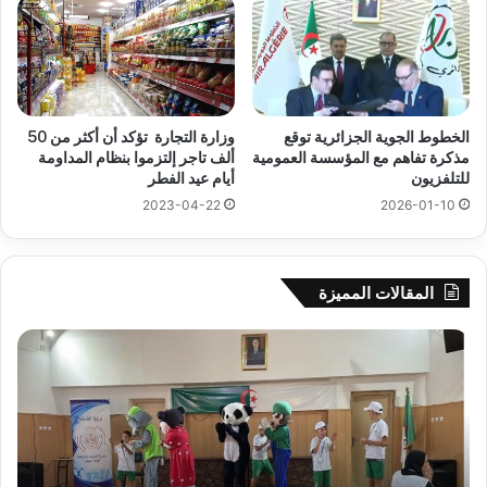
الخطوط الجوية الجزائرية توقع
وزارة التجارة تؤكد أن أكثر من 50
مذكرة تفاهم مع المؤسسة العمومية
ألف تاجر إلتزموا بنظام المداومة
للتلفزيون
أيام عيد الفطر
2023-04-22
2026-01-10
المقالات المميزة
جيجل:
سح
انطلاق
قرع
فعاليات
الد
المخيم
الت
الصيفي
لأب
لفائدة
إفري
الأطفال
وك