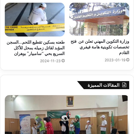
وزارة التكوين المهني تعلن عن فتح
طعنه بسكين تقطيع اللحم…السجن
تخصصات تكوينية هامة فيفري
المؤبد لقاتل زميله بمحل للأكل
القادم
السريع بحي “سامبيار” بوهران
2023-01-19
2024-11-23
المقالات المميزة
جيجل:
سح
انطلاق
قرع
فعاليات
الد
المخيم
الت
الصيفي
لأب
لفائدة
إفري