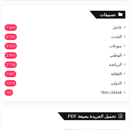
تصنيفات
عاجل
7٬894
الحدث
6٬582
منوعات
3٬520
الوطني
2٬953
الرياضة
2٬756
الثقافة
1٬997
الدولي
1٬878
Non classé
120
تحميل الجريدة بصيغة PDF