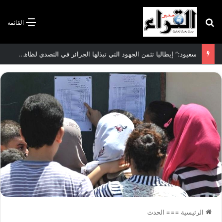
بحث عن
القائمة
سعيود:” إيطاليا تثمن الجهود التي تبذلها الجزائر في التصدي لظاهرة الهجرة غير الشرعية”
الرئيسية
===
الحدث