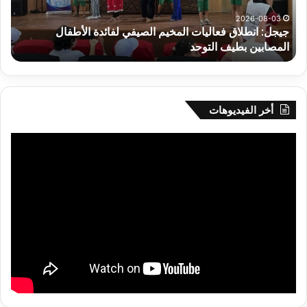
الأطفال
وك
المصابين
الك
2026-08-03
جيجل: انطلاق فعاليات المخيم الصيفي لفائدة الأطفال
س
بطيف
يوم
المصابين بطيف التوحد
ي
التوحد
الخ
بال
أخر الفيديوهات