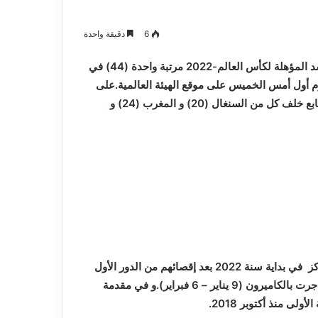
و
2026-08-03
صيانة
م المدافع شمس
بلدية أرزيو بوهران تخصص فرق لترميم
6
دقيقة واحدة
المدارس
و صيانة المدارس التربوية
التربوية
خسر المنتخب الجزائري لكرة القدم الذي أقصي في مباريات السد المؤهلة لكأس العالم-2022 مرتبة واحدة (44) في
 يوم أول أمس الخميس على موقع الهيئة العالمية.على
الصعيد القاري, تراجعت الجزائر بأربعة مراكز لتتدحرج للصف السابع خلف كل من السنغال (20) و المغرب (24) و
و تراجع “الخضر” للمرة الثانية على التوالي بعد فقدانهم ل 14 مركز في بداية سنة 2022 بعد إقصائهم من الدور الأول
في كأس إفريقيا الأخيرة للأمم 2021 (المؤجلة لعام 2022) التي جرت بالكاميرون (9 يناير – 6 فبراير).و في مقدمة
لى منذ أكتوبر 2018.