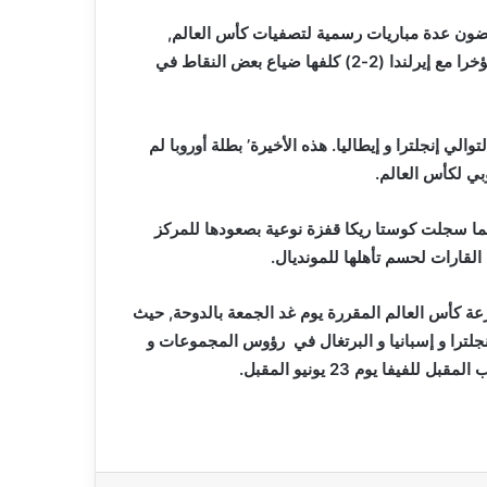
وضون عدة مباريات رسمية لتصفيات كأس العالم,
مقارنة بالبلجيكيين الذين يلعبون مباريات ودية. و تعادلت بلجيكا مؤخرا مع إيرلندا (2-2) كلفها ضياع بعض النقاط في
لي إنجلترا و إيطاليا. هذه الأخيرة’ بطلة أوروبا لم
نما سجلت كوستا ريكا قفزة نوعية بصعودها للمركز
الأوعية الخاصة بقرعة كأس العالم المقررة يوم غد الجمعة بالدوحة, حيث
انجلترا و إسبانيا و البرتغال في رؤوس المجموعات و
فا يوم 23 يونيو المقبل.