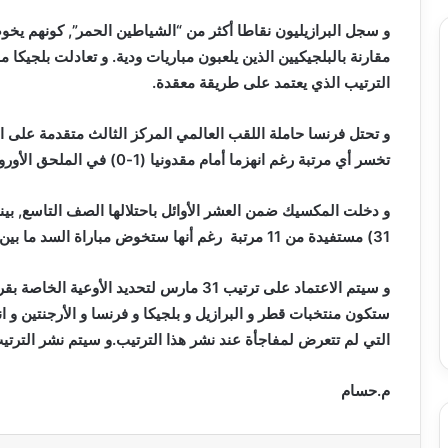
و سجل البرازيليون نقاطا أكثر من “الشياطين الحمر”, كونهم يخ
الترتيب الذي يعتمد على طريقة معقدة.
و تحتل فرنسا حاملة اللقب العالمي المركز الثالث متقدمة على التوا
تخسر أي مرتبة رغم انهزما أمام مقدونيا (1-0) في الملحق الأوروبي لكأس العالم.
و دخلت المكسيك ضمن العشر الأوائل باحتلالها الصف التاسع, بي
31) مستفيدة من 11 مرتبة رغم أنها ستخوض مباراة السد ما بين القارات لحسم تأهلها للمونديال.
و سيتم الاعتماد على ترتيب 31 مارس لتحديد 
ستكون منتخبات قطر و البرازيل و بلجيكا و فرنسا و الأرجنتين و 
التي لم تتعرض لمفاجأة عند نشر هذا الترتيب.و سيتم نشر الترتيب المقبل للفي
م.حسام