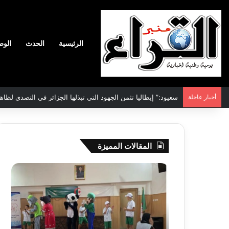
الرئيسية
الحدث
الوط
أخبار عاجلة
سعيود:” إيطاليا تثمن الجهود التي تبذلها الجزائر في التصدي لظاه
المقالات المميزة
جيجل:
سحب
انطلاق
قرعة
فعاليات
الدور
المخيم
التم
الصيفي
لأبط
لفائدة
إفريق