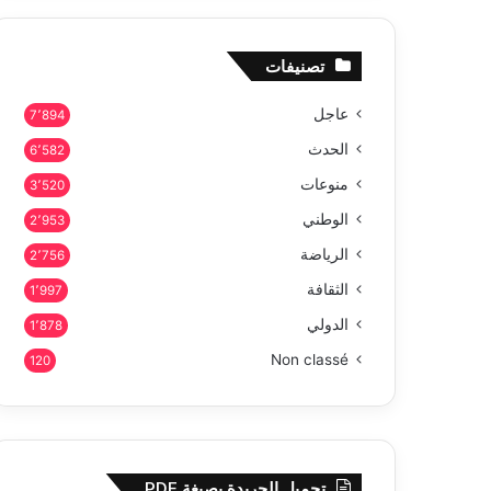
تصنيفات
عاجل
7٬894
الحدث
6٬582
منوعات
3٬520
الوطني
2٬953
الرياضة
2٬756
الثقافة
1٬997
الدولي
1٬878
Non classé
120
تحميل الجريدة بصيغة PDF