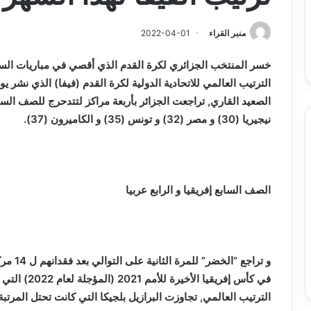
س
الدين
ب قرعة الدور التمهيدي لأبطال
2026-08-03
فدرالية
لكحل
ريقيا وكأس الكونفدرالية يوم الخميس
نادي وفاق سطيف يض
منبر القراء
2022-04-01
لقاهرة
الدين لكحل
ميس
اهرة
الترتيب العالمي للاتحادية الدولية لكرة القدم (فيفا) الذي نشر
نيجيريا (30) و مصر (32) و تونس (35) و الكاميرون (37).
الصف السابع إفريقيا و الرابع عربيا
الترتيب العالمي, تجاوزت البرازيل بلجيكا التي كانت تحتل المرتبة الأو