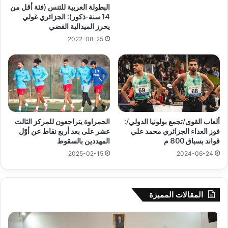
البطولة العربية للتنس (فئة أقل من
14 سنة-ذكور): الجزائري غولي
يحرز الميدالية الفضي
2022-08-25
ألعاب القوى/تجمع بولونيا الدولي/:
الحمراوة يتراجعون للمركز الثالث
فوز العداء الجزائري محمد علي
عشر على بعد أربع نقاط عن أوّل
قواند بسباق 800 م
المهددين بالسقوط
2025-02-15
2024-06-24
المقالات المميزة
جيجل:
سح
انطلاق
قرع