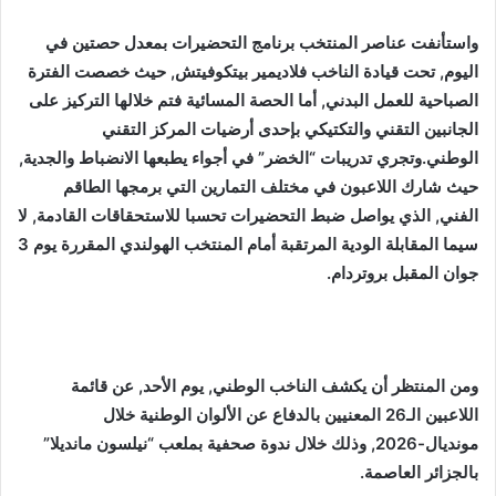
واستأنفت عناصر المنتخب برنامج التحضيرات بمعدل حصتين في
اليوم, تحت قيادة الناخب فلاديمير بيتكوفيتش, حيث خصصت الفترة
الصباحية للعمل البدني, أما الحصة المسائية فتم خلالها التركيز على
الجانبين التقني والتكتيكي بإحدى أرضيات المركز التقني
الوطني.وتجري تدريبات “الخضر” في أجواء يطبعها الانضباط والجدية,
حيث شارك اللاعبون في مختلف التمارين التي برمجها الطاقم
الفني, الذي يواصل ضبط التحضيرات تحسبا للاستحقاقات القادمة, لا
سيما المقابلة الودية المرتقبة أمام المنتخب الهولندي المقررة يوم 3
جوان المقبل بروتردام.
ومن المنتظر أن يكشف الناخب الوطني, يوم الأحد, عن قائمة
اللاعبين الـ26 المعنيين بالدفاع عن الألوان الوطنية خلال
مونديال-2026, وذلك خلال ندوة صحفية بملعب “نيلسون مانديلا”
بالجزائر العاصمة.