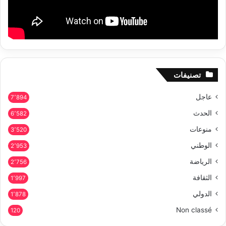
تصنيفات
عاجل
7٬894
الحدث
6٬582
منوعات
3٬520
الوطني
2٬953
الرياضة
2٬756
الثقافة
1٬997
الدولي
1٬878
Non classé
120