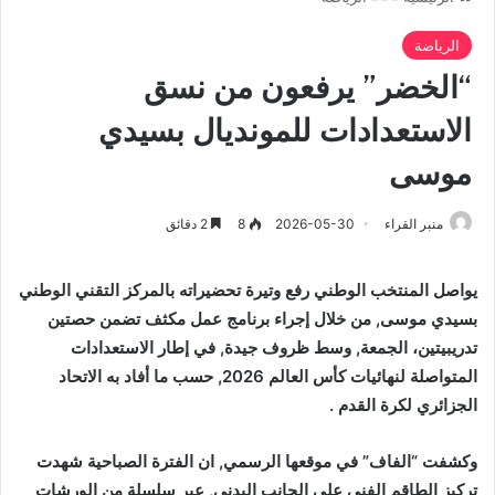
الرياضة
“الخضر” يرفعون من نسق
الاستعدادات للمونديال بسيدي
موسى
منبر القراء
2026-05-30
8
2 دقائق
يواصل المنتخب الوطني رفع وتيرة تحضيراته بالمركز التقني الوطني
بسيدي موسى, من خلال إجراء برنامج عمل مكثف
تضمن حصتين
تدريبيتين، الجمعة, وسط ظروف جيدة, في إطار الاستعدادات
المتواصلة لنهائيات كأس العالم 2026, حسب ما أفاد به الاتحاد
الجزائري لكرة القدم .
وكشفت “الفاف” في موقعها الرسمي, ان الفترة الصباحية شهدت
تركيز الطاقم الفني على الجانب البدني, عبر سلسلة من الورشات