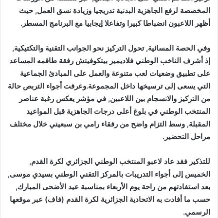
المخصصة لرفع الجاهزية البدنية تدريجيا وزيادة نسق العمل, حيث
أظهر اللاعبون انضباطا كبيرا وتفاعلا إيجابيا مع البرنامج المسطر.
وفي الحصة المسائية, تحول التركيز نحو الجوانب التقنية والتكتيكية,
إذ أشرف الناخب الوطني فلاديمير بيتكوفيتش رفقة طاقمه المساعد
على تطبيق وضعيات لعب متنوعة والعمل على المبادئ الجماعية
التي يسعى إلى ترسيخها داخل المجموعة.وعرفت أجواء التربص حالة
من التركيز والانسجام بين اللاعبين, في مؤشر يعكس رغبة عناصر
المنتخب الوطني في بلوغ أعلى درجات الجاهزية قبل المواعيد
المقبلة, وسط التزام واضح من رفقاء رامي بن سبعيني خلال مختلف
مراحل التحضير.
للتذكير فقد عاد لاعبو المنتخب الوطني الجزائري لكرة القدم,
الخميس إلى أجواء التدريبات بالمركز التقني الوطني بسيدي موسى,
بعد استفادتهم من راحة يوم الأربعاء بمناسبة عيد الأضحى المبارك,
حسب ما أفادت به الاتحادية الجزائرية لكرة القدم (فاف) عبر موقعها
الرسمي.