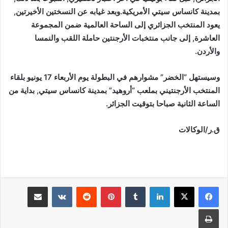
بمدينة كانساس سيتي الأمريكية.وبعد غيابه عن النسختين الأخيرتين,
يعود المنتخب الجزائري إلى الساحة العالمية ضمن المجموعة
العاشرة, إلى جانب منتخبات الأرجنتين حاملة اللقب والنمسا
والأردن.
وسيستهل “الخضر” مشوارهم في البطولة يوم الأربعاء 17 يونيو بلقاء
المنتخب الأرجنتيني بملعب “أروهيد” بمدينة كانساس سيتي, بداية من
الساعة الثانية صباحا بتوقيت الجزائر.
ق.ر/الوكالات
لينكدإن
بينتيريست
مشاركة عبر البريد
طباعة