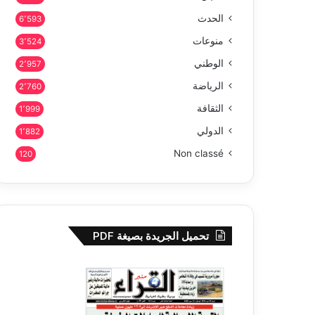
الحدث
6٬593
منوعات
3٬524
الوطني
2٬957
الرياضة
2٬760
الثقافة
1٬999
الدولي
1٬882
Non classé
120
تحميل الجريدة بصيغة PDF