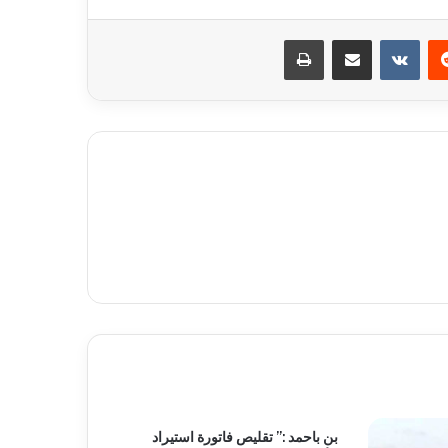
ريست
مشاركة عبر البريد
طباعة
بن باحمد :” تقليص فاتورة استيراد