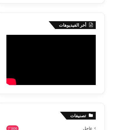
أخر الفيديوهات
تصنيفات
عاجل
7٬906