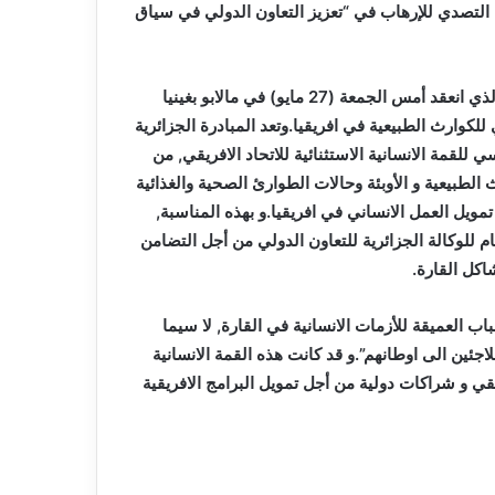
 التصدي للإرهاب في “تعزيز التعاون الدولي في سياق
للتذكير فقد تبنى مؤتمر رؤساء دول و حكومات الاتحاد الافريقي الذي انعقد أمس الجمعة (27 مايو) في مالابو بغينيا
للكوارث الطبيعية في افريقيا.وتعد المبادرة الجزائرية
للقمة الانسانية الاستثنائية للاتحاد الافريقي, من
 الطبيعية و الأوبئة وحالات الطوارئ الصحية والغذائية
تمويل العمل الانساني في افريقيا.و بهذه المناسبة,
 للوكالة الجزائرية للتعاون الدولي من أجل التضامن
اكل القارة.
ب العميقة للأزمات الانسانية في القارة, لا سيما
اجئين الى اوطانهم”.و قد كانت هذه القمة الانسانية
يقي و شراكات دولية من أجل تمويل البرامج الافريقية