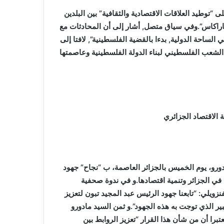
 “توطيد العلاقات الاقتصادية والثقافية” بين البلدين
كاراكاس”.وفي سياق متصل, أشار إلى أن المحادثات مع
ساحة الدولية, بدءا بالقضية الفلسطينية”, لافتا إلى
الشعب الفلسطيني لبناء الدولة الفلسطينية وعاصمتها
ة الاقتصاد الجزائري
ادورو، يوم الخميس بالجزائر العاصمة، ب “نجاح” جهود
 في الجزائر وتنمية اقتصادها.و في ندوة صحفية
زويلي: “تابعنا جهود الرئيس عبد المجيد تبون لتعزيز
بير الذي توجت به هذه الجهود”.و ثمن السيد مادورو
برا أن من شأن هذا القرار “تعزيز الروابط بين