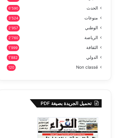
الحدث
6٬590
منوعات
3٬524
الوطني
2٬957
الرياضة
2٬760
الثقافة
1٬999
الدولي
1٬882
Non classé
120
تحميل الجريدة بصيغة PDF