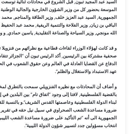
السيد عبد المجيد تبون, قبل الشروع في محادثات ثنائية توسعت ب
الموسعة بحضور كل من وزير الشؤون الخارجية والجالية الوطنية ب
الجمهورية, السيد عبد العزيز خلف, وزير الطاقة والمناجم, محمد ع
الباقي بن زيان, وزير الفلاحة والتنمية الريفية, محمد عبد الحفيظ
الله مونجي, وزير السياحة والصناعة التقليدية, ياسين حمادي, و وز
و قد كانت لهؤلاء الوزراء لقاءات قطاعية مع نظرائهم من فنزويلا 
صحفية مشتركة بين الرئيسين, أكد الرئيس تبون أن “الجزائر تتقاسم
الدفاع عن القضايا العادلة في العالم وعن حقوق الشعوب في الحر
عهد الاستبداد والاستغلال والظلم”.
و أضاف أن المحادثات مع نظيره الفنزويلي سمحت بالتطرق لمختل
بالقضية الفلسطينية, لافتا إلى وجود “اتفاق تام” بين البلدين 
لبناء الدولة الفلسطينية وعاصمتها القدس الشريف”.و بالنسبة للق
ضرورة مساعدة الشعب الصحراوي في سبيل نيل حقه في تقرير الم
الجمهورية الى أنه “تم التأكيد على ضرورة مساعدة الشعب اللي
انتخاب مسؤولين جدد لتسيير شؤون الدولة الليبية”.