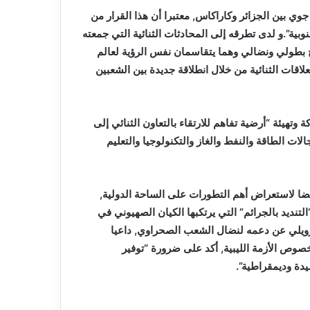
وي بين الجزائر وكاراكاس, معتبرا أن هذا القرار من
وبية”.و لدى تطرقه إلى المحادثات الثنائية التي جمعته
خ بطولي ونضالي وهما يتقاسمان نفس الرؤية لعالم
لعلاقات الثنائية من خلال انطلاقة جديدة بين الشعبين
 وتهيئة “أرضية تفاهم للارتقاء بالتعاون الثنائي إلى
لات الطاقة والنفط والغاز والتكنولوجيا والتعليم
ضا لاستعراض أهم التطورات على الساحة الدولية,
نديد بالجرائم” التي يرتكبها الكيان الصهيوني في
نزويلي عن دعمه لنضال الشعب الصحراوي, داعيا
وص الأزمة الليبية, أكد على ضرورة “توفير
يدة وديمقراطية”.