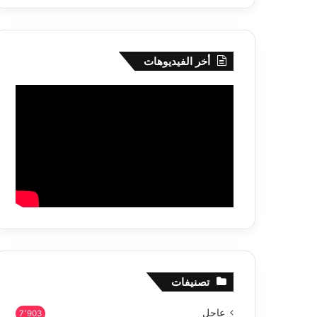
أخر الفيديوهات
تصنيفات
عاجل
7٬903