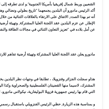
الشعبين وربط شمال إفريقيا بأمريكا الجنوبية”.و لدى تطرقه إلى ا
أكد الرئيس مادورو أن البلدين يجمعهما “تاريخ بطولي ونضالي وه
أنه تم بهذا الصدد, الاتفاق على الارتقاء بالعلاقات الثنائية من خل
الإطار, عن عزم البلدين عقد اللجنة العليا المشتركة, وتهيئة أرضية 
عن أمل بلاده في “تعزيز التعاون الثنائي في مجالات الطاقة والنفط 
مادورو يعلن عقد اللجنة العليا المشتركة وتهيئة أرضية تفاهم للارتق
هذاو سجلت الجزائر وفنزويلا، ، تطابقا في وجهات نظر البلدين 
المشترك، لاسيما منها القضيتان الفلسطينية والصحراوية وكذا الو
التي قام بها رئيس جمهورية فزويلا البوليفارية، نيكولاس مادورو، ا
و بمناسبة هذه الزيارة, حظي الرئيس الفنزويلي باستقبال رسمي