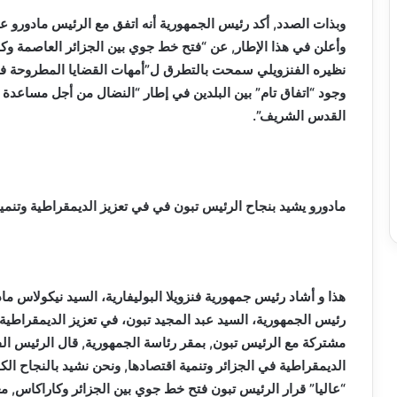
وبذات الصدد, أكد رئيس الجمهورية أنه اتفق مع الرئيس مادورو على
وأعلن في هذا الإطار, عن “فتح خط جوي بين الجزائر العاصمة و
نظيره الفنزويلي سمحت بالتطرق ل”أمهات القضايا المطروحة في ال
وجود “اتفاق تام” بين البلدين في إطار “النضال من أجل مساعدة 
القدس الشريف”.
مادورو يشيد بنجاح الرئيس تبون في في تعزيز الديمقراطية
و
تنمي
هذا و أشاد رئيس جمهورية فنزويلا البوليفارية، السيد نيكولاس م
رئيس الجمهورية، السيد عبد المجيد تبون، في تعزيز الديمقراطية
مشتركة مع الرئيس تبون, بمقر رئاسة الجمهورية, قال الرئيس الفن
الديمقراطية في الجزائر وتنمية اقتصادها, ونحن نشيد بالنجاح الك
“عاليا” قرار الرئيس تبون فتح خط جوي بين الجزائر وكاراكاس, معت