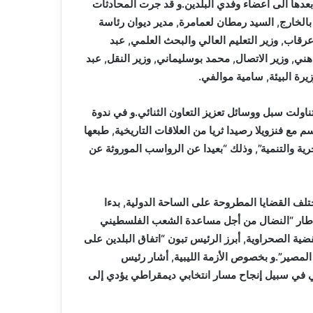
عدها الى أعضاء وفدي البلدين.و قد جرت المحادثات
الخارج, السيد رمطان لعمامرة, مدير ديوان رئاسة
رقاب, وزير التعليم العالي والبحث العلمي, عبد
 هني, وزير الاتصال, محمد بوسليماني, وزير النقل, عبد
يرة البيئة, سامية موالفي.
تناولت سبل ووسائل تعزيز التعاون الثنائي.و في ندوة
 مع فنزويلا رصيدا ثريا من العلاقات التاريخية, طبعها
ية والتنمية”, وذلك “بعيدا عن الرواسب الموروثة عن
ف القضايا المطروحة على الساحة الدولية, بدءا
في إطار “النضال من أجل مساعدة الشعب الفلسطيني
ضية الصحراوية, أبرز الرئيس تبون “اتفاق البلدين على
صير”.و بخصوص الأزمة الليبية, أشار رئيس
بي في سبيل إنجاح مسار انتخابي ديمقراطي يؤدي إلى