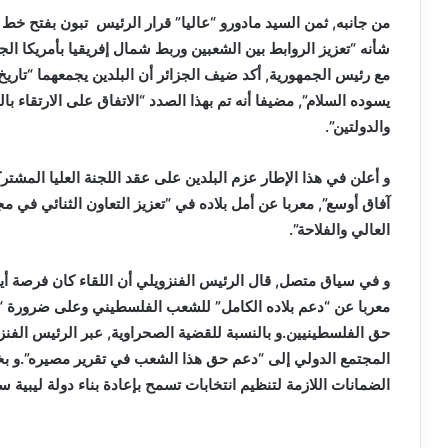
من جانبه, ثمن السيد مادورو “عاليا” قرار الرئيس تبون بفتح خط ج
شأنه “تعزيز الروابط بين الشعبين وربط شمال إفريقيا بأمريكا الجن
مع رئيس الجمهورية, أكد ضيف الجزائر أن البلدين يجمعهما “تاري
يسوده السلام”, مضيفا أنه تم بهذا الصدد “الاتفاق على الارتقاء با
والدولتين”.
و أعلن في هذا الإطار عزم البلدين على عقد اللجنة العليا المشتركة
آفاق أوسع”, معربا عن أمل بلاده في “تعزيز التعاون الثنائي في مجا
العالي والفلاحة”.
و في سياق متصل, قال الرئيس الفنزويلي أن اللقاء كان فرصة أي
معربا عن “دعم بلاده الكامل” للشعب الفلسطيني وعلى ضرورة “الت
حق الفلسطينيين.و بالنسبة للقضية الصحراوية, عبر الرئيس الف
المجتمع الدولي إلى “دعم حق هذا الشعب في تقرير مصيره”.و بخص
الضمانات اللازمة لتنظيم انتخابات تسمح بإعادة بناء دولة ليبية س