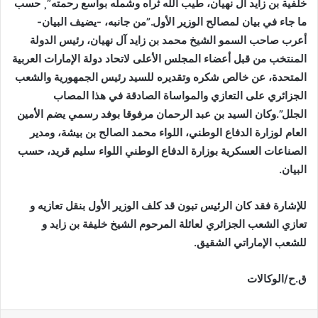
خلفية بن زايد آل نهيان، طيب الله ثراه وشمله بواسع رحمته”¸ حسب
ما جاء في بيان لمصالح الوزير الأول.”من جانبه، -يضيف البيان-
أعرب صاحب السمو الشيخ محمد بن زايد آل نهيان، رئيس الدولة
المنتخب من قبل أعضاء المجلس الأعلى لاتحاد دولة الإمارات العربية
المتحدة، عن خالص شكره وتقديره للسيد رئيس الجمهورية والشعب
الجزائري على التعازي والمواساة الصادقة في هذا المصاب
الجلل”.وكان السيد بن عبد الرحمان مرفوقا بوفد رسمي يضم الأمين
العام لوزارة الدفاع الوطني، اللواء محمد الصالح بن بيشة، ومدير
الصناعات العسكرية بوزارة الدفاع الوطني اللواء سليم قريد، حسب
البيان.
للإشارة فقد كان الرئيس تبون قد كلف الوزير الأول بنقل تعازيه و
تعازي الشعب الجزائري لعائلة المرحوم الشيخ خليفة بن زايد و
للشعب الإماراتي الشقيق.
ق.ح/الوكالات