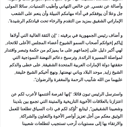
وأصالة عن نفسي, عن خالص التهاني وأطيب التمنيات, سائلا المولى
جل وعلا أن يوفقكم في أداء مهامكم النبيلة وأن ينعم على الشعب
الإماراتي الشقيق بمزيد من التقدم والرخاء تحت قيادتكم الرشيدة”.
و أضاف رئيس الجمهورية في برقيته : “إن الثقة الغالية التي أولاها
إياكم إخوانكم أصحاب السمو الشيوخ أعضاء المجلس الأعلى للاتحاد,
لهي أكبر دليل على إجماعهم على ما يميزكم من حكمة وتبصر واقتدار
لمواصلة المسيرة الرائدة, وترسيخ دعائم النهضة النموذجية التي
حققتها دولة الإمارات العربية المتحدة الشقيقة, على خطى والدكم
الشيخ زايد, موحد البلاد وباني نهضتها, ونهج أخيكم الشيخ خليفة,
عليهما من الله شآبيب الرحمة والمغفرة والرضوان”.
واسترسل الرئيس تبون قائلا: “إنها لفرصة أغتنمها لأعرب لكم عن
اعتزازنا بالعلاقات الأخوية التاريخية والمتينة التي تجمع بين بلدينا
وشعبينا الشقيقين”, ليتابع “أؤكد لكم في ذات السياق تطلعنا للعمل
الوثيق معكم من أجل تعزيز أواصر الأخوة والتعاون والشراكة,
والارتقاء بها إلى مستويات أرحب تستجيب لتطلعات شعبينا