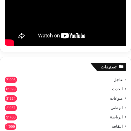
تصنيفات
عاجل
7٬906
الحدث
6٬593
منوعات
3٬524
الوطني
2٬957
الرياضة
2٬760
الثقافة
1٬999