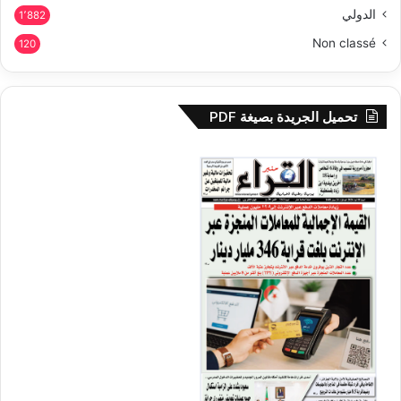
الدولي
1٬882
Non classé
120
تحميل الجريدة بصيغة PDF