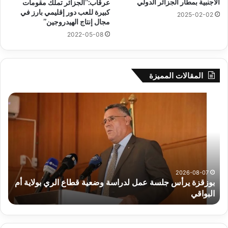
الأجنبية بمطار الجزائر الدولي
عرقاب:”الجزائر تملك مقومات
كبيرة للعب دور إقليمي بارز في
2025-02-02
مجال إنتاج الهيدروجين”
2022-05-08
المقالات المميزة
بوزقزة
رها
يرأس
على
جلسة
الاد
عمل
المب
لدراسة
للم
وضعية
الم
قطاع
بداء
الري
الت
2026-08-07
بوزقزة يرأس جلسة عمل لدراسة وضعية قطاع الري بولاية أم
بولاية
البواقي
ر
أم
البواقي