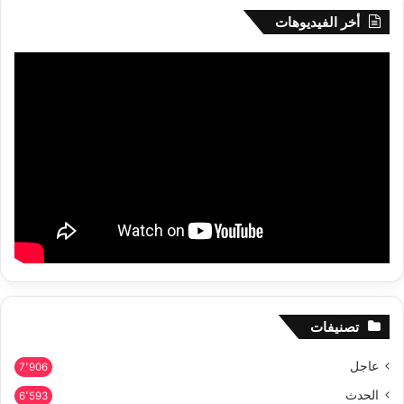
أخر الفيديوهات
تصنيفات
عاجل
7٬906
الحدث
6٬593