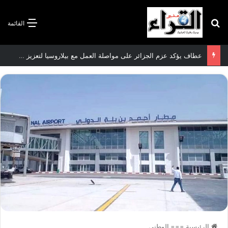
بحث عن
القائمة
سعيود يشدد على إلزامية استكمال جميع عمليات تعويض متضرري حرائق الغابات قبل نهاية شهر أوت
الرئيسية
===
الوطني