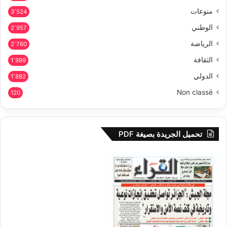
منوعات
3٬524
الوطني
2٬957
الرياضة
2٬760
الثقافة
1٬999
الدولي
1٬882
Non classé
120
تحميل الجريدة بصيغة PDF