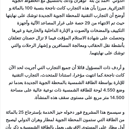
الدولي “أحمد بن بلة” لوهران وذلك بالتنسيق مع الخطوط الجوية
الجزائرية, مبرزا بأن هذه التجارب كانت ناجحة بنسبة 100 بالمائة.و
أوضح أن التجارب التقنية للمحطة الجوية الجديدة توشك على نهايتها
حيث تم الانتهاء من 29 حصة على غرار المصاعد الآلية وأجهزة
التكييف والمضخات والصوت و الإنارة الداخلية والخارجية و غيرها
وتحصلت على شهادة الاستلام المؤقت فيما لا تزال حصتان تتعلقان
بأنشطة نقل الحقائب ومعالجة المسافرين و إشهار الرحلات والتي
توشك على نهايتهما.
و أردف ذات المسؤول قائلا أن جميع التجارب التي أجريت لحد الآن
كانت ناجحة.كما انتهت مؤخرا، استنادا للمتحدث، التجارب التقنية
للإنارة بواسطة الطاقة الشمسية بالمحطة الجوية الجديدة بعدما تم
وضع 4.550 لوحة للطاقة الشمسية ذات نوعية عالية على مساحة
14.500 متر مربع على مستوى سقف هذه المنشأة.
و سيسمح هذا المشروع فور دخوله حيز الخدمة بإسترجاع 25 بالمائة
من الطاقة التي ستمون المحطة الجوية لمطار وهران الدولي ليصبح
أول مطار على المستوى الإفريقي يعمل بالطاقة الشمسية.و ذكر بأن