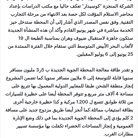
الشركة المنجزة “كوسيدار” تعكف حاليا مع مكتب الدراسات بإعداد
محاضر الاستلام المؤقت لكل حصة بعد الانتهاء من مرحلة التجارب
التقنية, وفق نفس المصدر الذي أشار إلى أن المحطة ستدخل حيز
الخدمة مباشرة في شهر يونيو القادم وأكد أن هذه المنشأة الجديدة
ستكون جاهزة لاستقبال ضيوف وهران بمناسبة الطبعة ال 19
لألعاب البحر الأبيض المتوسط التي ستقام خلال الفترة الممتدة من
25 يونيو إلى 6 يوليو المقبلين.
و تقدر طاقة معالجة المحطة الجوية الجديدة ب 5ر3 مليون مسافر
سنويا قابلة للتوسعة إلى 6 ملايين مسافر سنويا.كما تضمن المشروع
إنجاز منطقة الشحن طبقا للمعايير الدولية المعمول بها تتربع على
مساحة 4 آلاف متر مربع.و تتوفر المحطة أيضا على حظيرة للسيارات
من ثلاثة طوابق تتسع ل 1.200 مركبة و كذا حظيرة خارجية أخرى
بطاقة استيعاب مماثلة.كما أنجز أيضا طريق مزدوج جديد على مسافة
2 كلم يؤدي إلى المحطة الجوية الجديدة بما في ذلك وضع الإنارة
العمومية و إنجاز المساحات الخضراء تكفلت بها مؤسسة تسيير
مطارات الغرب.