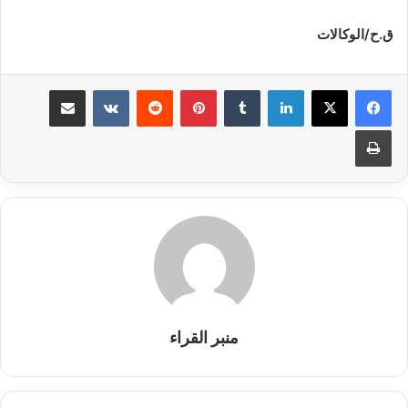
ق.ح/الوكالات
لينكدإن
بينتيريست
مشاركة عبر البريد
طباعة
منبر القراء