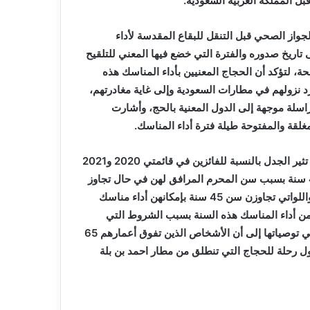
قبل المملكة العربية السعودية.
جواز الصحي قبل التنقل للبقاع المقدسة لأداء
تاريخ صدوره والفترة التي خضع فيها المعني للتلقيح
 لتؤكد أن الحجاج المعنيين بأداء المناسك هذه
د نزولهم في مطارات السعودية وإلى غاية مغادرتهم،
راسلة موجهة إلى الدول المعنية بالحج، وأشارت
لمغلقة والمفتوحة طيلة فترة أداء المناسك.
يأتي هذا في وقت لا تزال فيها إشكالية القائمة المعنية بأداء الحج تثير الجدل بالنسبة للفائزين في قائمتي 2020 و2021
بعد ما تقرر رسميا تأجيل حج النساء اللواتي تقل أعمارهن عن 45 سنة بسبب سن المحرم المرافق لهن في حال تجاوز
سن المحرم 65 سنة، بالمقابل فأن النساء الفائزات في القرعة واللواتي تجاوزن سن 45 سنة بإمكانهن أداء مناسك
من أداء المناسك هذه السنة بسبب الشروط التي
حددتها المملكة العربية السعودية في وقت سابق والتي أشارت في توصياتها إلى أن الأشخاص الذين تفوق أعمارهم 65
ول رحلة للحجاج التي تنطلق من مطار احمد بن بلة