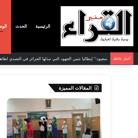
الرئيسية
الحدث
الوط
أخبار عاجلة
الاتفاقية الأممية بشأن تغير المناخ :الجزائر تودع مساهمتها الوطنية ا
المقالات المميزة
جيجل:
سحب
انطلاق
قرعة
فعاليات
الدور
المخيم
التم
الصيفي
لأبط
لفائدة
إفريق