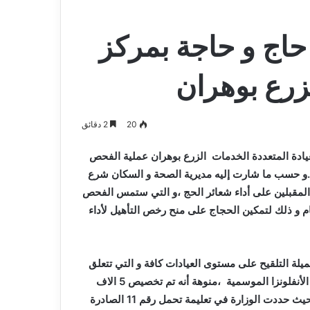
لشروع في فحص 700 حاج و حاجة بمركز
لزرع بوهران
20
2 دقائق
يادة المتعددة الخدمات الزرع بوهران عملية الفحص
اسك الحج .و حسب ما شارت إليه مديرية الصحة و السكان شرع
المقبلين على أداء شعائر الحج ،و التي ستمس الفحص
ام و ذلك لتمكين الحجاج على منح رخص التأهيل لأداء
 التلقيح على مستوى العيادات كافة و التي تتعلق
بتلقيح ضد فيروس كورونا و التهاب السحايا و الأمراض المعدية و الأنفلونزا الموسمية ،منوهة أنه تم تخصيص 5 الاف
جرعة من مختلف اللقاحات التي سيتم من خلالها تلقيح الحجاج ،حيث حددت الوزارة في تعليمة تحمل رقم 11 الصادرة