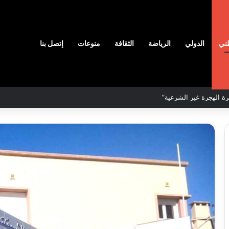
ني
الدولي
الرياضة
الثقافة
منوعات
إتصل بنا
لمحددة لسنة 2026
نادي
وفاق
سطيف
هيدي
يضم
ال
المدافع
يا
شمس
2026-08-03