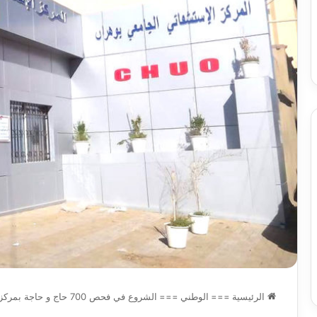
س
الدين
ب قرعة الدور التمهيدي لأبطال
2026-08-03
فدرالية
لكحل
ريقيا وكأس الكونفدرالية يوم الخميس
نادي وفاق سطيف يض
لقاهرة
الدين لكحل
ميس
اهرة
الرئيسية
===
الوطني
===
الشروع في فحص 700 حاج و حاجة بمركز المراقبة الطبية بعيادة الزرع بوهران