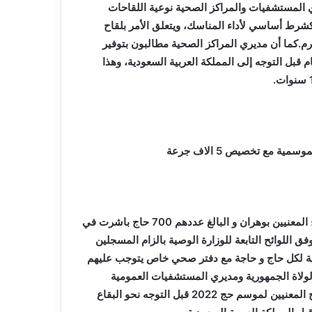
لمديري المستشفيات والمراكز الصحية نوعية اللقاحات
 كشرط أساسي لأداء المناسك، ويتعلق الأمر بلقاح
.كما أن مديري المراكز الصحية مطالبون بتوفير
أنواع هذه اللقاحات، والتي يستوجب على الحاج تلقيها 10 أيام قبل التوجه إلى المملكة العربية السعودية، وهذا
سمية مع تخصيص 5 الاف جرعة
و في هدا الصدد،فان المصالح الطبية و عقب تلقيها قائمة الحجاج المعنيين بوهران و البالغ عددهم 700 حاج باشرت في
 اللوائح التابعة للوزارة الوصية بالزام المسجلين
ة لكل حاج و حاجة مع دفتر صحي خاص يتوجب عليهم
 لولاة الجمهورية ومديري المستشفيات العمومية
ومراكز الصحة الجوارية، تدعوهم للشروع في عملية تلقيح الحجاج المعنيين لموسم حج 2022 قبل التوجه نحو البقاع