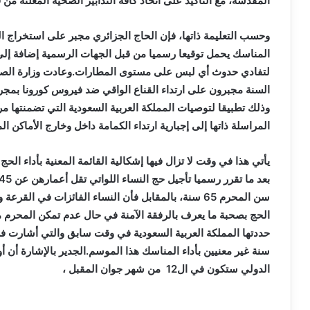
المقدسة، مع التأكيد على اتخاذ كافة التدابير الصحية المعلنة من 
وحسب التعليمة ذاتها، فإن الحاج الجزائري مجبر على استخراج ال
المناسك يحمل توقيعا رسميا من قبل الجهات الرسمية إضافة إلى 
لتفادي حدوث أي لبس على مستوى المطارات.وعادت وزارة الصحة،
السنة مجبرون على ارتداء القناع الواقي ضد فيروس كورونا بمجر
وذلك تطبيقا لتوصيات المملكة العربية السعودية التي تضمنتها م
المراسلة ذاتها إلى إجبارية ارتداء الكمامة داخل وخارج الأماكن ا
الحج بصحبة ما يعرف بالرفقة الآمنة في حال عدم تمكن المحرم 
سنة غير معنيين بأداء المناسك هذا الموسم.الجدير بالإشارة أن أ
الدولي ستكون في ال12 من شهر جوان المقبل ،