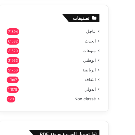
تصنيفات
عاجل
7٬894
الحدث
6٬582
منوعات
3٬520
الوطني
2٬953
الرياضة
2٬756
الثقافة
1٬997
الدولي
1٬878
Non classé
120
تحميل الجريدة بصيغة PDF