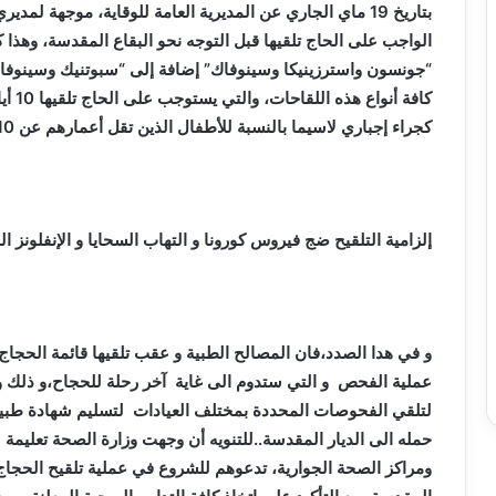
بتاريخ 19 ماي الجاري عن المديرية العامة للوقاية، موجهة 
الواجب على الحاج تلقيها قبل التوجه نحو البقاع المقدسة، وهذا
“جونسون واسترزينيكا وسينوفاك” إضافة إلى “سبوتنيك وسينوفارم
كافة 
كجراء إجباري لاسيما بالنسبة للأطفال الذين تقل أعمارهم عن 10 سنوات.
إلزامية التلقيح ضج فيروس كورونا و التهاب السحايا و ال
نفلونز المو
عملية الفحص و التي ستدوم الى غاية آخر رحلة للحجاح،و ذلك وفق
لتلقي الفحوصات المحددة بمختلف العيادات لتسليم شهادة طبي
حمله الى الديار المقدسة..للتنويه أن وجهت وزارة الصحة تعليمة