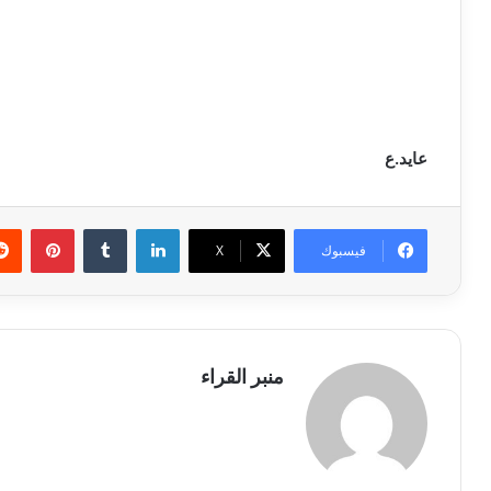
عايد.ع
لينكدإن
بينتي
فيسبوك
X
منبر القراء