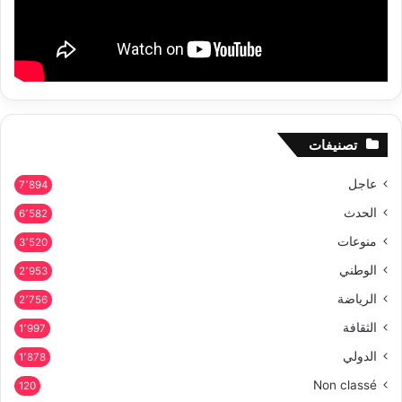
تصنيفات
عاجل
7٬894
الحدث
6٬582
منوعات
3٬520
الوطني
2٬953
الرياضة
2٬756
الثقافة
1٬997
الدولي
1٬878
Non classé
120