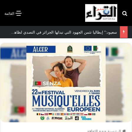
بحث عن
القائمة
سعيود:” إيطاليا تثمن الجهود التي تبذلها الجزائر في التصدي لظاهرة الهجرة غير الشرعية”
الرئيسية
===
الثقافة