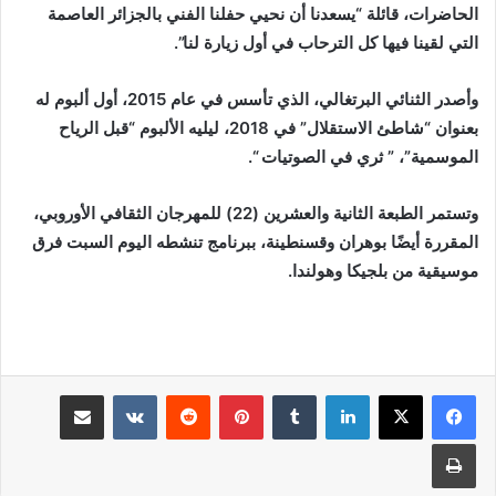
الحاضرات، قائلة “يسعدنا أن نحيي حفلنا الفني بالجزائر العاصمة
التي لقينا فيها كل الترحاب في أول زيارة لنا”.
وأصدر الثنائي البرتغالي، الذي تأسس في عام 2015، أول ألبوم له
بعنوان “شاطئ الاستقلال” في 2018، ليليه الألبوم “قبل الرياح
الموسمية”، ” ثري في الصوتيات “.
وتستمر الطبعة الثانية والعشرين (22) للمهرجان الثقافي الأوروبي،
المقررة أيضًا بوهران وقسنطينة، ببرنامج تنشطه اليوم السبت فرق
موسيقية من بلجيكا وهولندا.
لينكدإن
بينتيريست
مشاركة عبر البريد
طباعة