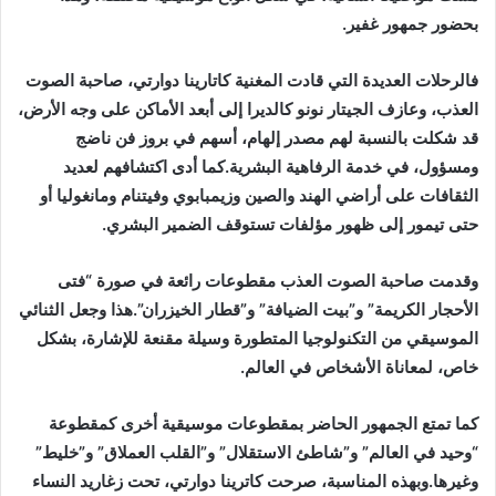
بحضور جمهور غفير.
فالرحلات العديدة التي قادت المغنية كاتارينا دوارتي، صاحبة الصوت
العذب، وعازف الجيتار نونو كالديرا إلى أبعد الأماكن على وجه الأرض،
قد شكلت بالنسبة لهم مصدر إلهام، أسهم في بروز فن ناضج
ومسؤول، في خدمة الرفاهية البشرية.كما أدى اكتشافهم لعديد
الثقافات على أراضي الهند والصين وزيمبابوي وفيتنام ومانغوليا أو
حتى تيمور إلى ظهور مؤلفات تستوقف الضمير البشري.
وقدمت صاحبة الصوت العذب مقطوعات رائعة في صورة “فتى
الأحجار الكريمة” و”بيت الضيافة” و”قطار الخيزران”.هذا وجعل الثنائي
الموسيقي من التكنولوجيا المتطورة وسيلة مقنعة للإشارة، بشكل
خاص، لمعاناة الأشخاص في العالم.
كما تمتع الجمهور الحاضر بمقطوعات موسيقية أخرى كمقطوعة
“وحيد في العالم” و”شاطئ الاستقلال” و”القلب العملاق” و”خليط”
وغيرها.وبهذه المناسبة، صرحت كاترينا دوارتي، تحت زغاريد النساء