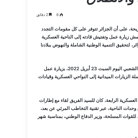
و
2026-08-03
صيانة
م المدافع شمس
بلدية أرزيو بوهران تخصص فرق لترميم
6
2 دقائق
المدارس
و صيانة المدارس التربوية
التربوية
ة، على أن الجزائر تتوفر على كل مقومات التجدد
امش زيارة عمل وتفتيش قادته إلى الناحية العسكرية
ائر، لتحقيق التنمية الوطنية الشاملة والنهوض ببلادنا
قام السيد الفريق السعيد شنڨريحة رئيس أركان الجيش الوطني الشعبي اليوم السبت 23 أبريل 2022، بزيارة عمل
ة الزيارات الميدانية إلى النواحي العسكرية وقيادات
العسكرية الرابعة، كان للسيد الفريق لقاء مع إطارات
ع وحدات الناحية، عبر تقنية التخاطب المرئي عن بعد،
لى للقوات المسلحة، وزير الدفاع الوطني، بمناسبة شهر