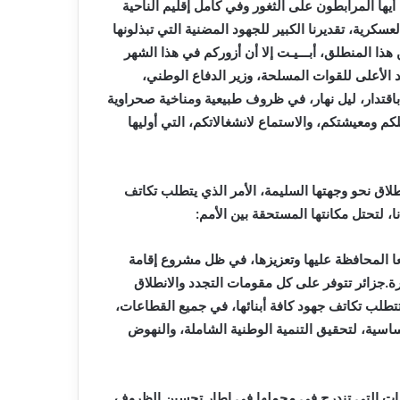
 أيها المرابطون على الثغور وفي كامل إقليم الناحية
سكرية، تقديرنا الكبير للجهود المضنية التي تبذلونها
هذا المنطلق، أبـــيـت إلا أن أزوركم في هذا الشهر
د الأعلى للقوات المسلحة، وزير الدفاع الوطني،
باقتدار، ليل نهار، في ظروف طبيعية ومناخية صحراوية
 ومعيشتكم، والاستماع لانشغالاتكم، التي أوليها
لاق نحو وجهتها السليمة، الأمر الذي يتطلب تكاتف
ا، لتحتل مكانتها المستحقة بين الأمم:
ميعا المحافظة عليها وتعزيزها، في ظل مشروع إقامة
ة.جزائر تتوفر على كل مقومات التجدد والانطلاق
طلب تكاتف جهود كافة أبنائها، في جميع القطاعات،
أساسية، لتحقيق التنمية الوطنية الشاملة، والنهوض
يمات التي تندرج في مجملها في إطار تحسين الظروف