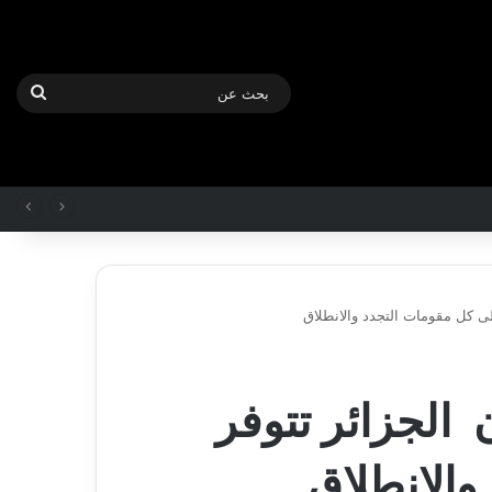
بحث
عن
ى كل مقومات التجدد والانطلاق
بلدية
أرزيو
 الجزائر تتوفر
بوهران
تخصص
فرق
والانطلاق
لترميم