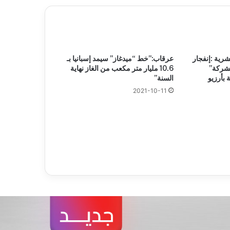
رية :إنفجار
عرقاب:”خط “ميدغاز” سيمد إسبانيا بـ
شركة”
10.6 مليار متر مكعب من الغاز نهاية
 بأرزيو
السنة”
2021-10-11