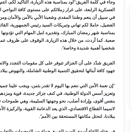
وجاء في كلمة الفريق:“أود بمناسبة هذه الزيارة، التأكيد لكم، أنتم
العسكرية الرابعة، على غرار زملائكم على مستوى كافة النواحي الع
في سبيل أن ينعم وطننا المفدى وشعبنا الأبي بالأمن والأمان.ومن 
الفضيل، حاملا لكم تهاني وتبريكات السيد رئيس الجمهورية، القائ
بمناسبة شهر رمضان المبارك، وتقديره لنبل المهام التي تؤدونها 
صعبة. كما أردت، من خلال هذه الزيارة، الوقوف على ظروف عملكم
شخصيا أهمية شديدة وخاصة“.
الفريق شدّد على أن الجزائر تتوفر على كل مقومات التجدد والانط
جهود كافة أبنائها لتحقيق التنمية الوطنية الشاملة، والنهوض ببلادن
“إن نعمة الأمن التي ننعم بها اليوم لا تقدر بثمن، ويجب علينا ج
وتعزيز أسس الدولة الوطنية، في كنف جزائر جديدة، قوية ومزدهر
بنفس أقوى، وإرادة أصلب، نحو وجهتها السليمة، وهي طموحات تت
لاسيما القطاع الاقتصادي، الذي يعد الدعامة القوية، والركيزة ال
ببلادنا، لتحتل مكانتها المستحقة بين الأمم“.
في ختام اللقاء أسدى السيد الفريق جملة من التوجيهات والتعل