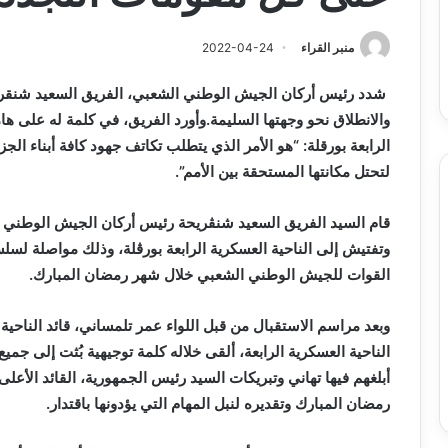
س
الدين
ب قرعة الدور التمهيدي لأبطال
2026-08-03
فدرالية
لكحل
ريقيا وكأس الكونفدرالية يوم الخميس
نادي وفاق سطيف يض
منبر القراء
2022-04-24
لقاهرة
الدين لكحل
ميس
اهرة
شدد رئيس أركان الجيش الوطني الشعبي، الفريق السعيد شنقريح
والانطلاق نحو وجهتها السليمة.وأورد الفريق، في كلمة له على ه
الرابعة بورقلة: “هو الأمر الذي يتطلب تكاتف جهود كافة أبناء الجز
لتحتل مكانتها المستحقة بين الأمم”.
وتفتيش إلى الناحية العسكرية الرابعة بورڨلة، وذلك مواصلة لسلسل
القوات للجيش الوطني الشعبي خلال شهر رمضان المبارك.
وبعد مراسم الاستقبال من قبل اللواء عمر تلمساني، قائد الناحية 
الناحية العسكرية الرابعة، ألقى خلاله كلمة توجيهية بُثت إلى جمي
أبلغهم فيها تهاني وتبريكات السيد رئيس الجمهورية، القائد الأع
رمضان المبارك وتقديره لنبل المهام التي يؤدونها باقتدار.