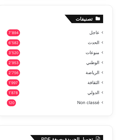
تصنيفات
عاجل
7٬894
الحدث
6٬582
منوعات
3٬520
الوطني
2٬953
الرياضة
2٬756
الثقافة
1٬997
الدولي
1٬878
Non classé
120
تحميل الجريدة بصيغة PDF