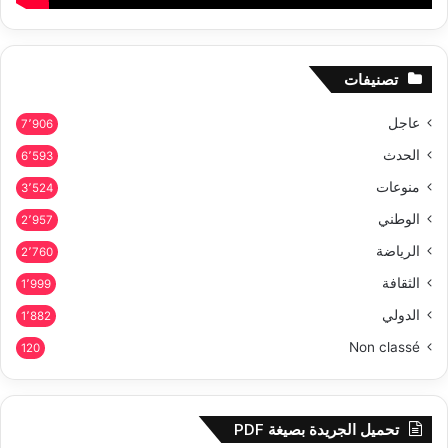
تصنيفات
عاجل
7٬906
الحدث
6٬593
منوعات
3٬524
الوطني
2٬957
الرياضة
2٬760
الثقافة
1٬999
الدولي
1٬882
Non classé
120
تحميل الجريدة بصيغة PDF