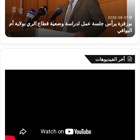
وضعية
الم
قطاع
بداء
الري
الت
2026-08-07
بوزقزة يرأس جلسة عمل لدراسة وضعية قطاع الري بولاية أم
بولاية
البواقي
ر
أم
البواقي
أخر الفيديوهات