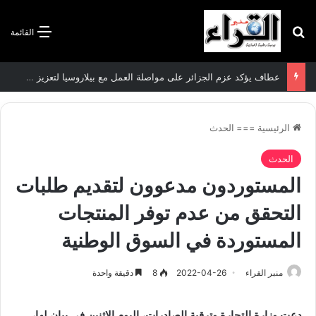
بحث عن
القائمة
سعيود يشدد على إلزامية استكمال جميع عمليات تعويض متضرري حرائق الغابات قبل نهاية شهر أوت
الرئيسية
===
الحدث
الحدث
المستوردون مدعوون لتقديم طلبات
التحقق من عدم توفر المنتجات
المستوردة في السوق الوطنية
منبر القراء
2022-04-26
8
دقيقة واحدة
دعت وزارة التجارة وترقية الصادرات، اليوم الإثنين في بيان لها،