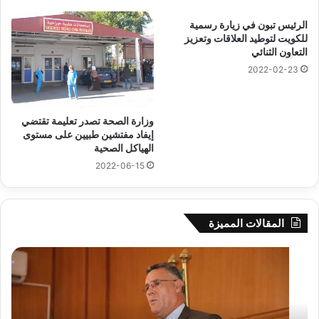
الرئيس تبون في زيارة رسمية
للكويت لتوطيد العلاقات وتعزيز
التعاون الثنائي
2022-02-23
وزارة الصحة تصدر تعليمة تقتضي
إيفاد مفتشين طبيين على مستوى
الهياكل الصحية
2022-06-15
المقالات المميزة
بوزقزة
رها
يرأس
على
جلسة
الاد
عمل
المب
لدراسة
للم