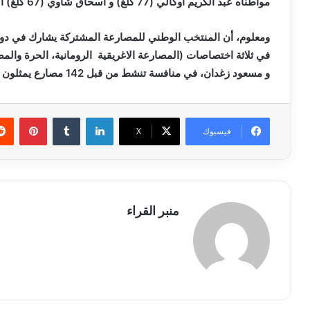
مواطناه عبد الكريم اوكالي (77 كلغ) و اسحاق شاوي (67 كلغ) الميدالية الفضية.
في ثلاثة اختصاصات (المصارعة الاغريقية الرومانية، الحرة وال
و مسعود زغدان، في منافسة تنشط من قبل 142 مصارع يمثلون 20 دولة.
لينكدإن
بينتي
فيسبوك
X
منبر القراء