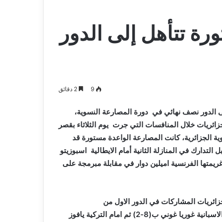
ة تتأهل إلى الدور
9
2 دقائق
6 كلغ)، تأشيرة التأهل إلى الدور نصف نهائي في دورة المصارعة النسوية،
زائريات خلال المنافسات التي جرت يوم الثلاثاء بقصر
ية الجزائرية، كانت المصارعة الواعدة مستورة قد
في المنازلة الاولى امام التونسية اروى امير ب(10-0) قبل التدارك في المنازلة الثانية أمام الايطالية اسبوزيتو
ئرية غريمتها الفرنسية اميلين دوار في مقابلة مبرمجة على
ئريات المشاركات في الدور الاول من
التصفيات.ففي فئة 50 كلغ، انهزمت المصارعة ابتسام دود امام الاسبانية غوريا غوني ب(8-2) ثم امام التركية يافوز