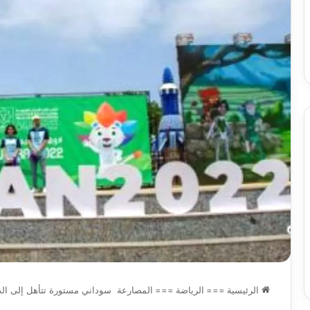
س
الدين
ب قرعة الدور التمهيدي لأبطال
2026-08-03
فدرالية
لكحل
ريقيا وكأس الكونفدرالية يوم الخميس
نادي وفاق سطيف يض
لقاهرة
الدين لكحل
ميس
اهرة
الرئيسية
===
الرياضة
===
المصارعة سوداني مستورة تتأهل إلى الد