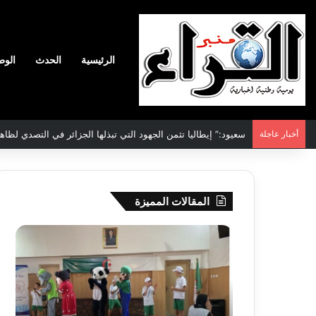
الرئيسية
الحدث
الوط
أخبار عاجلة
الاتفاقية الأممية بشأن تغير المناخ :الجزائر تودع مساهمتها الوطنية ا
المقالات المميزة
جيجل:
سحب
انطلاق
قرعة
فعاليات
الدور
المخيم
التم
الصيفي
لأبط
لفائدة
إفريق