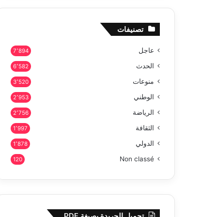
تصنيفات
عاجل
7٬894
الحدث
6٬582
منوعات
3٬520
الوطني
2٬953
الرياضة
2٬756
الثقافة
1٬997
الدولي
1٬878
Non classé
120
تحميل الجريدة بصيغة PDF