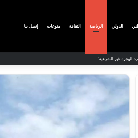
ني
الدولي
الرياضة
الثقافة
منوعات
إتصل بنا
لمحددة لسنة 2026
نادي
وفاق
سطيف
هيدي
يضم
ال
المدافع
يا
شمس
2026-08-03