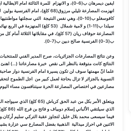
ب(3-0) الفرنسية صالح دبين ب(7-0).
وعن نتائج المصارعات الجزائريات، صرح المدير الفني للمنتخبات 
النتائج كانت متوقعة بالنظر الى نقص خبرة مصارعاتنا (…) اهنئ
النسوية بالجزائر لا تزال بحاجة لعمل كبير من اجل الطموح لتحقي
مصارعين في اختصاص المصارعة الحرة سيتنافسون مساء اليوم الثلاثاء (00ر19سا) على الميداليات
فيما سيسعى محمد بلال خليل لتجاوز عقبة التركي سليم أركان.و
الاثنين في احراز ميدالية الذهبية بفضل المصارع سي عزارة بشير