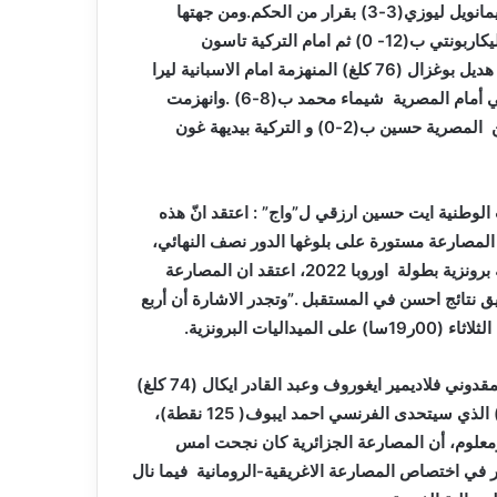
ايفين ديمرهان ب(6-0)، و الانهزام للمرة الثالثة امام الايطالية ايمانويل ليوزي(3-3) بقرار من الحكم.ومن جهتها
انهزمت المصارعة تليلي مرزوق(68 كلغ)، امام الفرنسية بولين ليكاربونتي ب(12- 0) ثم امام التركية تاسون
كافوسغلو ب(10-0)، وهي نفس النتيجة التي سجلتها مواطنتيها هديل بوغزال (76 كلغ) المنهزمة امام الاسبانية ليرا
سيلدا ب(11-1) و لامية شملال (53 كلغ) المنهزمة في الربع نهائي أمام المصرية شيماء محمد ب(8-6) .وانهزمت
المصارعة حوفاف ريان (57 كلغ)، في مقابلاتها الثلاثة أمام كل من المصرية حسين ب(2-0) و التركية بيديهة غون
الوطنية ايت حسين ارزقي ل”واج” : اعتقد انّ هذه
 المصارعة مستورة على بلوغها الدور نصف النهائي،
علما انّ مهمتها سوف لن تكون يسيرة امام الفرنسية دوار صاحبة برونزية بطولة اوروبا 2022، اعتقد ان المصارعة
ق نتائج احسن في المستقبل .”وتجدر الاشارة أن أربع
 البرونزية.
ويتعلق الأمر بكل من عبد الحق كرباش (65 كلغ) الذي سيواجه المقدوني فلاديمير ايغوروف وعبد القادر ايكال (74 كلغ)
الذي سيلتقي الألباني إسلام دوبياف و فاتح بن فرج الله (86 كلغ) الذي سيتحدى الفرنسي احمد ايبوف( 125 نقطة)،
معلوم، أن المصارعة الجزائرية كان نجحت امس
 في اختصاص المصارعة الاغريقية-الرومانية فيما نال