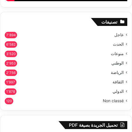
تصنيفات
عاجل
7٬894
الحدث
6٬582
منوعات
3٬520
الوطني
2٬953
الرياضة
2٬756
الثقافة
1٬997
الدولي
1٬878
Non classé
120
تحميل الجريدة بصيغة PDF