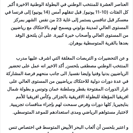
العناصر العشرة للمنتخب الوطني في البطولة الوطنية الاخيرة أكبر
كل الفئات (10-11 يونيو), قبل تنقلهم أمس (14 يونيو) إلى فرنسا في
معسكر قبل تنافسي يستمر إلى غاية 23 من نفس الشهر بمركز
المستوى العالي لمدينة بولوني ويسمح لهم بالاحتكاك مع رياضيين
من المستوى العالي وأصحاب خبرة كبيرة. على أن يلتحق الوفد
بعدها بالقرية المتوسطية بوهران.
و عن التحضيرات و التربصات المغلقة التي اشرف عليها مدرب
المنتخب الوطني مصطفى بلحسن, أكد الاخير انه عمل على تحضير
الرياضيين بدنيا وفنيا وايضا نفسيا, الى جانب منحهم فرصة المشاركة
في عدة دورات دولية للاحتكاك برياضيين من المستوى العالي على
غرار الدورات المفتوحة بقطر وسلطنة عمان وتونس و بطولة شمال
افريقيا المؤهلة للبطولة الافريقية بالجزائر, وكأس افريقيا للأمم
بنايجيريا, كلها دورات وفرص سمحت لهم بإجراء منافسات تجريبية,
لاختبار مستواهم الرياضي ومدى استعدادهم للموعد المتوسطي.
و اعتبر بلحسن أن ألعاب البحر الأبيض المتوسط في اختصاص تنس