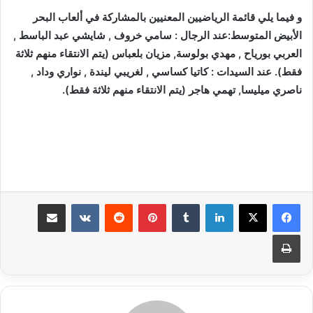
و فيما يلي قائمة الرياضيين المعنيين بالمشاركة في ألعاب البحر
الأبيض المتوسط:عند الرجال : سامي خروف , شايشي عبد الباسط ,
العربي بورياح , مهدي بولوسة, مزيان بلعباس (يتم الانتقاء منهم ثلاثة
فقط). عند السيدات : كاتيا كساسي , لغريبي ليندة , نواري وداد ,
ناصري ميليسا, تهمي هاجر (يتم الانتقاء منهم ثلاثة فقط).
لينكدإن
بينتيريست
مشاركة عبر البريد
طباعة