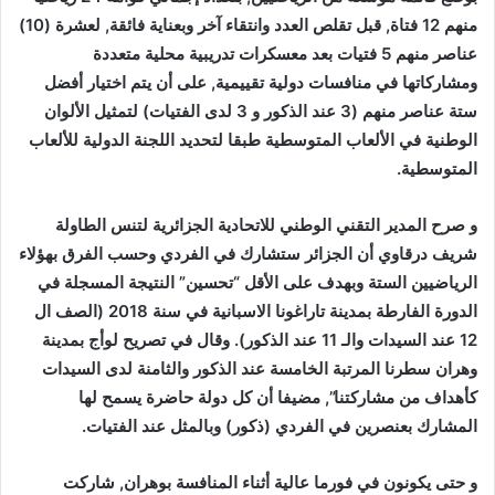
منهم 12 فتاة, قبل تقلص العدد وانتقاء آخر وبعناية فائقة, لعشرة (10)
عناصر منهم 5 فتيات بعد معسكرات تدريبية محلية متعددة
ومشاركاتها في منافسات دولية تقييمية, على أن يتم اختيار أفضل
ستة عناصر منهم (3 عند الذكور و 3 لدى الفتيات) لتمثيل الألوان
الوطنية في الألعاب المتوسطية طبقا لتحديد اللجنة الدولية للألعاب
المتوسطية.
و صرح المدير التقني الوطني للاتحادية الجزائرية لتنس الطاولة
شريف درقاوي أن الجزائر ستشارك في الفردي وحسب الفرق بهؤلاء
الرياضيين الستة وبهدف على الأقل “تحسين” النتيجة المسجلة في
الدورة الفارطة بمدينة تاراغونا الاسبانية في سنة 2018 (الصف ال
12 عند السيدات والـ 11 عند الذكور). وقال في تصريح لوأج بمدينة
وهران سطرنا المرتبة الخامسة عند الذكور والثامنة لدى السيدات
كأهداف من مشاركتنا”, مضيفا أن كل دولة حاضرة يسمح لها
المشارك بعنصرين في الفردي (ذكور) وبالمثل عند الفتيات.
و حتى يكونون في فورما عالية أثناء المنافسة بوهران, شاركت