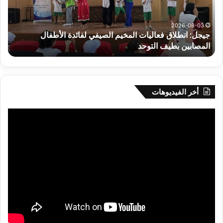
لفائدة
إفري
الأطفال
وك
المصابين
الك
2026-08-03
جيجل: انطلاق فعاليات المخيم الصيفي لفائدة الأطفال
س
بطيف
يوم
المصابين بطيف التوحد
ي
التوحد
الخ
بال
أخر الفيديوهات