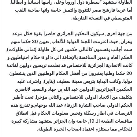
الطاولة ستشهد “سيطرة دول أوروبا وعلى رأسها اسبانيا و ايطاليا.
أما عربيا فارشح مصر للتتويج والتميز, خاصة وانها صاحبة اللقب
المتوسطي في النسخة الفارطة.
من جهة اخرى, سيكون التحكيم الجزائري حاضرا بقوة خلال موعد
وهران, حيث اعتزمت اللجنة الدولية للألعاب, تعيين 30 حكما منهم
ست أجانب يقسمون كالتالي:حكمين في كل طاولة (ثماني طاولات),
الحكم العام و مدير المنافسة بالإضافة الى 5 او 6 حكام احتياطيين.و
كانت الاتحادية الجزائرية للاختصاص قد نظمت تربصين دوليين لفائدة
20 حكما وطنيا يعتبرون من أفضل الحكام الوطنيين الذين ينشطون
دوليا. وكانت البداية بتربص مدينة سطيف (يناير), واشرف عليه
الحكمين الجزائريين الدوليين عبد الله بن جهاد والسعيد لاناصري
بتكليف من الاتحاد الدولي للاختصاص, والثاني مؤخرا, تحت تأطير
الحكم الدولي صاحب الشارة الزرقاء عبد الله بوجهام.و تندرج هذه
التربصات في اطار رسكلة وتحيين معلومات الحكام قبل انطلاق
منافسات الطبعة الـ 19, خاصة وان الجزائر ستشهد مشاركة كبيرة
للحكام, مما يستلزم اعتماد اصحاب الخبرة الطويلة.