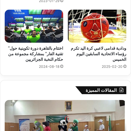
2023-01-29
ودادية قدامى لاعبي كرة اليد تكرم
اختتام بالقاهرة دورة تكوينية حول”
رؤساء الاتحادية السابقين اليوم
تقنية الفار” بمشاركة مجموعة من
الخميس
حكام النخبة الجزائريين
2024-08-18
2025-02-20
المقالات المميزة
جيجل:
سح
انطلاق
قرع
فعاليات
الد
المخيم
الت
الصيفي
لأب