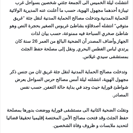
انتشلت ليلة الخميس الى الجمعة جثتي شخصين بسواحل غرب
تيبازة أحدهما مجهول الهوية، حسب ما أعلنت عنه المديرية الولائية
للحماية المدنية.وتدخلت مصالح الحماية المدنية لنقل جثة “غريق
متوفي” انتشله أصدقاؤه بشاطئ غربوس الصغير بحجرة النص وهو
شاطئ صخري السباحة فيه ممنوعة، حسب بيان لذات
الجهاز.وأضاف المصدر أن الضحية البالغ من العمر 26 سنة كان
يرتدي لباس الغطس البحري, ونقل إلى مصلحة حفظ الجثث
بمستشفى سيدي غيلاس.
وتدخلت مصالح الحماية المدنية لنقل جثة غريق ثان من جنس ذكر
مجهول الهوية، انتشلته ليلة أمس مصالح حرس السواحل بعرض
شواطئ قوراية حيث وجد في بداية حالة التعفن, حسب نفس
المصادر.
ونقلت الضحية الثانية الى مستشفى قوراية ووضعت بدورها بمصلحة
حفظ الجثث.وقد فتحت مصالح الأمن المختصة إقليميا تحقيقا قضائيا
لتحديد ملابسات و ظروف وفاة الشخصين.