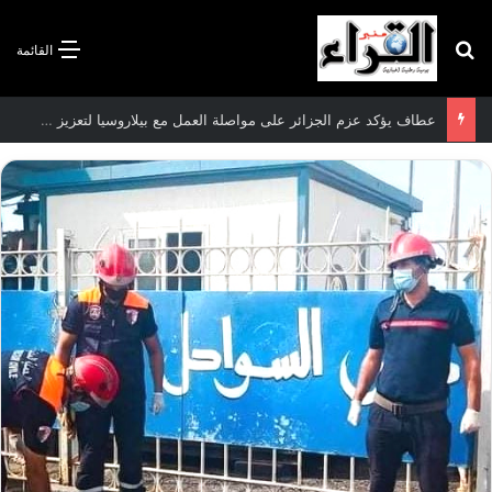
بحث عن
القائمة
سعيود يشدد على إلزامية استكمال جميع عمليات تعويض متضرري حرائق الغابات قبل نهاية شهر أوت