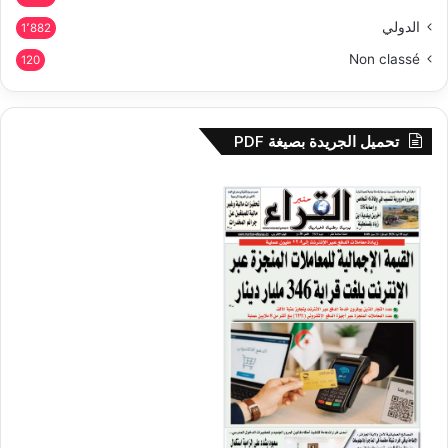
الدولي
1٬882
Non classé
120
تحميل الجريدة بصيغة PDF