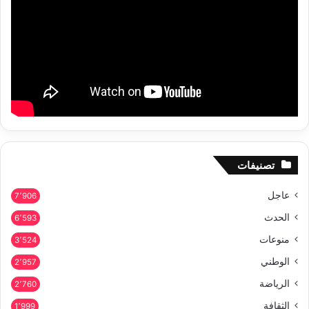
تصنيفات
عاجل
7٬906
الحدث
6٬593
منوعات
3٬524
الوطني
2٬957
الرياضة
2٬760
الثقافة
1٬999