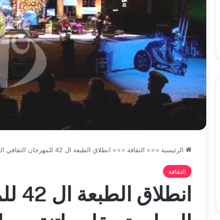
موح
نهاية
2026-08-07
2026-08-07
د
سبتمبر
زي وزو تستذكر الفنانين عبد الرحمان
عنابة تستقطب ثامن 
القادم
قرموح ومحند أكلي بلخير
النسوي نهاية سبتمبر ا
الرئيسية
===
الثقافة
===
انطلاق الطبعة ال 42 للمهرجان الثقافي الدولي تيمقاد بباتنة مساء ال 27 يوليو الجاري
الثقافة
انطلاق