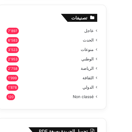
تصنيفات
عاجل
7٬897
الحدث
6٬583
منوعات
3٬523
الوطني
2٬953
الرياضة
2٬758
الثقافة
1٬999
الدولي
1٬878
Non classé
120
تحميل الجريدة بصيغة PDF