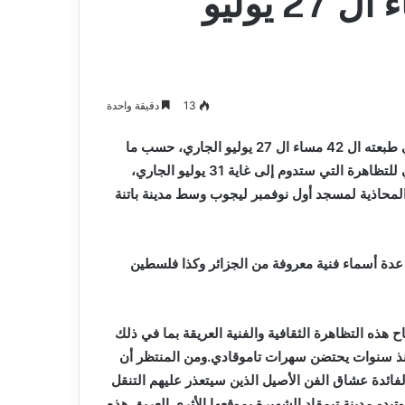
الدولي تيمقاد بباتنة مساء ال 27 يوليو
13
دقيقة واحدة
ستنطلق تظاهرة المهرجان الثقافي الدولي تيمقاد بولاية باتنة في طبعته ال 42 مساء ال 27 يوليو الجاري، حسب ما
علم يوم الجمعة من محافظة المهرجان.وسيتميز الحفل الافتتاحي للتظاهرة التي ستدوم إلى غاية 31 يوليو الجاري،
محاذية لمسجد أول نوفمبر ليجوب وسط مدينة باتنة
دة أسماء فنية معروفة من الجزائر وكذا فلسطين
 هذه التظاهرة الثقافية والفنية العريقة بما في ذلك
 منذ سنوات يحتضن سهرات تاموقادي.ومن المنتظر أن
فائدة عشاق الفن الأصيل الذين سيتعذر عليهم التنقل
بدو مدينة تيمقاد الشهيرة بموقعها الأثري العريق هذه