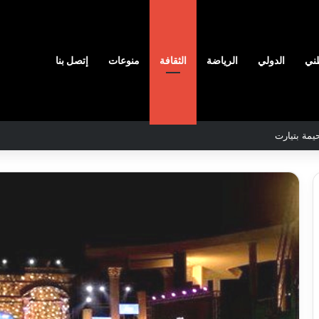
ني
الدولي
الرياضة
الثقافة
منوعات
إتصل بنا
عنابة
تستقطب
كر
ثامن
نين
أعراس
المسرح
مان
النسوي