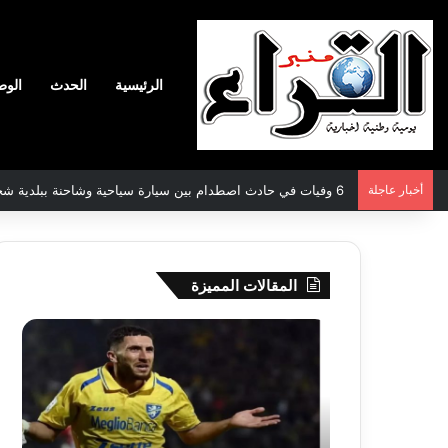
الرئيسية
الحدث
الوط
أخبار عاجلة
6 وفيات في حادث اصطدام بين سيارة سياحية وشاحنة ببلدية شحيمة بتيارت
المقالات المميزة
موناكو
تيزي
الفرنسي
وزو
مهتم
تستذ
بضمّ
الفنا
الجزائري
عبد
فارس
الرح