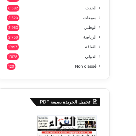
الحدث
6٬582
منوعات
3٬520
الوطني
2٬953
الرياضة
2٬756
الثقافة
1٬997
الدولي
1٬878
Non classé
120
تحميل الجريدة بصيغة PDF