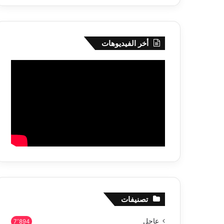
أخر الفيديوهات
تصنيفات
عاجل
7٬894