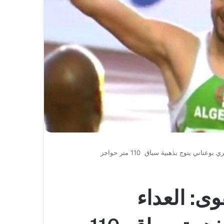
يعلن
كد جاهزية
2026-08-07
اعتزاله
ن ،المياه
بطل إفريقيا مع “الخضر” مهدي
عن
ت خدمة المواطن
طاهرات يعلن اعتزاله عن عمر 36 عاما
عمر
36
عاما
ناني يتوج بذهبية سباق 110 متر حواجز
وى: العداء