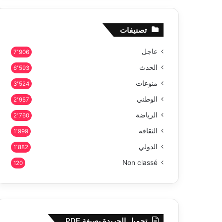
تصنيفات
عاجل
7٬906
الحدث
6٬593
منوعات
3٬524
الوطني
2٬957
الرياضة
2٬760
الثقافة
1٬999
الدولي
1٬882
Non classé
120
تحميل الجريدة بصيغة PDF