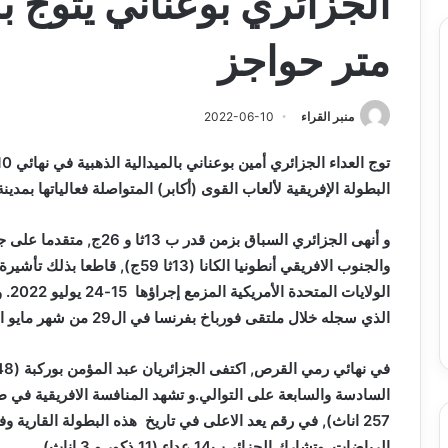
متر حواجز
منبر القراء
2022-06-10
البطولة الإفريقية لألعاب القوى (أكابر) المتواصلة فعالياتها بمدينة سانت-بيار، ب
والجنوب الافريقي أنطونيا الكانا (13ث
الول
الذي سجله خلال ملتقى فورباخ بفرنسا في ال29 من شهر مايو الماضي (13ثا 45ج).
257 اناث), في رقم يعد الاعلى في تاريخ هذه البطولة القارية وف
الرياضات. وتشارك الجزائر ب14 عداء (11 ذكور و 3 اناث).