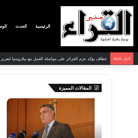
الرئيسية
الحدث
الوط
أخبار عاجلة
سعيود يشدد على إلزامية استكمال جميع عمليات تعويض متضرري ح
المقالات المميزة
بوزقزة
رها
يرأس
على
جلسة
الادم
عمل
المبك
لدراسة
للمت
وضعية
المص