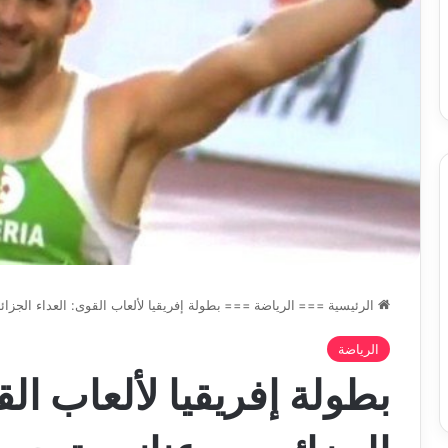
وبرامج
والي سيدي بلعباس يؤ
2026-08-07
حد
السكن
ان على الادماج المبكّر للمتمدرسين
القطاعات وبرامج السك
،المياه
مصابين بداء التوحد
والمشاريع الكبرى تح
والمشاريع
الكبرى
تحت
خدمة
المواطن
الرئيسية
===
الرياضة
===
بطولة إفريقيا لألعاب القوى: العداء الجزائري بوع
الرياضة
بطولة إفريقيا لألعاب الق