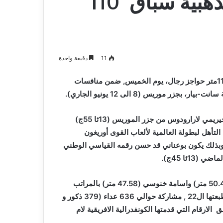
الجزائري بوعناني يتوج بذهبية سباق 110
11
دقيقة واحدة
توج العداء الجزائري أمين بوعناني بالميدالية الذهبية في نهائي 110متر حواجز رجال، يوم الخميس, ضمن منافسات
جزر موريس (8 الى 12 يونيو الجاري).
و أنهى الجزائري السباق بزمن قدر ب 13ثا و 26ج, متقدما على جيريمي لارارودوس من جزر الموريس (13ثا 55ج)
ا 59ج), قاطعا بذلك تأشيرة التأهل لبطولة العالمية لألعاب القوى أوريغون
ايات المتحدة الأمريكية المزمع إجراؤها 15-24 يوليو 2022. وبذلك يكون بوعناني قد حسن رقمه القياسي الوطني
في نهائي رمي القرص, اكتفى الجزائريان عبد المؤمن بوركبة (50.48 متر) واسامة خنوسي (47.58 متر) بالمراتب
السادسة والسابعة على التوالي.و تشهد المنافسة الافريقية في طبعتها ال22 , مشاركة حوالي 636 عداء (379 ذكور و
ق الارقام التي قدمتها الكونفدرالية الافريقية لام