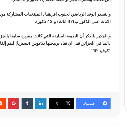
الاناث على الذكور ب(47 اناث) و 43 ذكور).
دائما في الجزائر, قبل ان تعاد برمجتها بلاغوس (نيجيريا) ليتم إ
“كوفيد 19 “.
لينكدإن
بينتي
فيسبوك
X