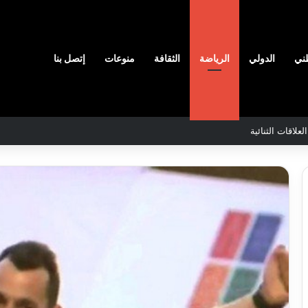
ني
الدولي
الرياضة
الثقافة
منوعات
إتصل بنا
رائق الغابات قبل نهاية شهر أوت
ن
والي
سيدي
اج
بلعباس
ّر
يؤكد
مدرسين
جاهزية
ابين
القطاعات
2026-08-07