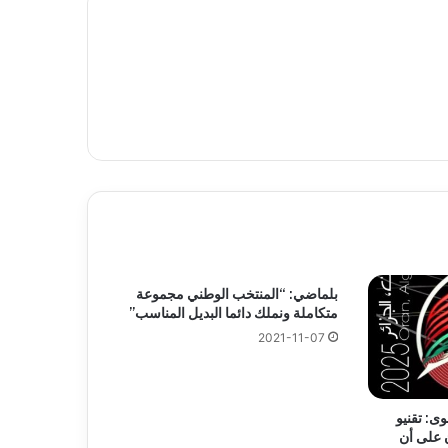
بلماضي: “المنتخب الوطني مجموعة
متكاملة ونملك دائما البديل المناسب”
2021-11-07
وى: تقنيو
ن على أن