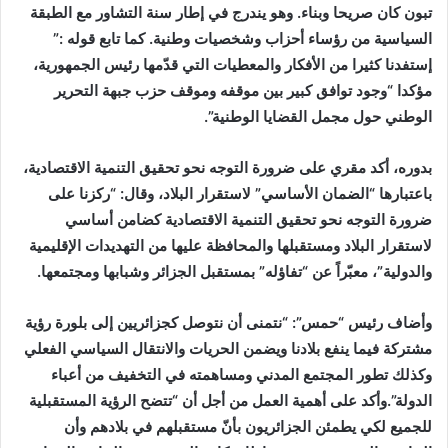
تبون كان صريحا وبناء. وهو يندرج في إطار سنة التشاور مع الطبقة
السياسية من رؤساء أحزاب وشخصيات وطنية. كما تابع قوله :”
إستفدنا كثيرا من الأفكار والمعطيات التي قدّمها رئيس الجمهورية،
مؤكدا “وجود توافق كبير بين موقفه وموقف حزب جبهة التحرير
الوطني حول مجمل القضايا الوطنية”.
بدوره، أكد مقري على ضرورة التوجه نحو تحقيق التنمية الاقتصادية،
باعتبارها “الضمان الأساسي” لاستقرار البلاد، وقال: “ركزنا على
ضرورة التوجه نحو تحقيق التنمية الاقتصادية كضامن أساسي
لاستقرار البلاد ومستقبلها والمحافظة عليها من التهديدات الإقليمية
والدولية”، معبّراً عن “تفاؤله” بمستقبل الجزائر وشبابها ومجتمعها.
وأضاف رئيس “حمس”: “نتمنى أن نتوصل كجزائريين إلى بلورة رؤية
مشتركة فيما ينفع بلادنا ويضمن الحريات والانتقال السياسي الفعلي
وكذلك تطور المجتمع المدني ومساهمته في التخفيف من أعباء
الدولة”.وأكد على أهمية العمل من أجل أن “تتضح الرؤية المستقبلية
للجميع لكي يطمئن الجزائريون بأنّ مستقبلهم في بلادهم وأن