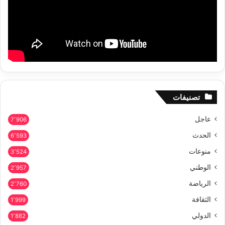
تصنيفات
عاجل
7٬906
الحدث
6٬593
منوعات
3٬524
الوطني
2٬957
الرياضة
2٬760
الثقافة
1٬999
الدولي
1٬882