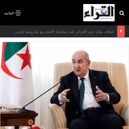
بحث عن
القائمة
سعيود يشدد على إلزامية استكمال جميع عمليات تعويض متضرري حرائق الغابات قبل نهاية شهر أوت