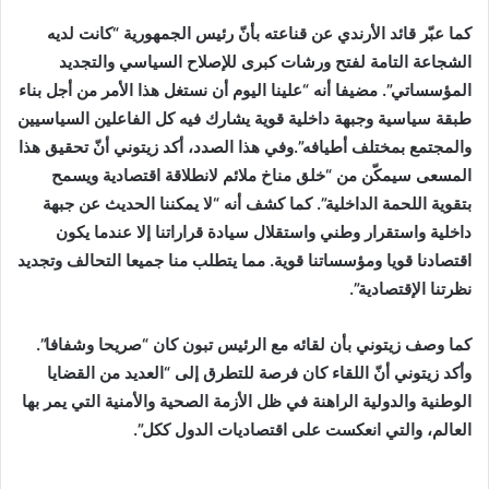
كما عبّر قائد الأرندي عن قناعته بأنّ رئيس الجمهورية “كانت لديه
الشجاعة التامة لفتح ورشات كبرى للإصلاح السياسي والتجديد
المؤسساتي”. مضيفا أنه “علينا اليوم أن نستغل هذا الأمر من أجل بناء
طبقة سياسية وجبهة داخلية قوية يشارك فيه كل الفاعلين السياسيين
والمجتمع بمختلف أطيافه”.وفي هذا الصدد، أكد زيتوني أنّ تحقيق هذا
المسعى سيمكّن من “خلق مناخ ملائم لانطلاقة اقتصادية ويسمح
بتقوية اللحمة الداخلية”. كما كشف أنه “لا يمكننا الحديث عن جبهة
داخلية واستقرار وطني واستقلال سيادة قراراتنا إلا عندما يكون
اقتصادنا قويا ومؤسساتنا قوية. مما يتطلب منا جميعا التحالف وتجديد
نظرتنا الإقتصادية”.
كما وصف زيتوني بأن لقائه مع الرئيس تبون كان “صريحا وشفافا”.
وأكد زيتوني أنّ اللقاء كان فرصة للتطرق إلى “العديد من القضايا
الوطنية والدولية الراهنة في ظل الأزمة الصحية والأمنية التي يمر بها
العالم، والتي انعكست على اقتصاديات الدول ككل”.