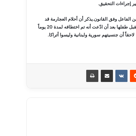
ر إجراءات التحقيق.
الفاعل وفق القانون.يذكر أن أحلام العجارمة قد
أثارت ضجة خلال الأيام الماضية، بعد أن ظهرت بمقطع فيديو تستقبل طفلها بعد أن ادّعت أنه تم اختطافه لمدة 20 يوماً
قاً أن جنسيتهم سورية ولبنانية وليسوا أتراكا.
ريست
مشاركة عبر البريد
طباعة