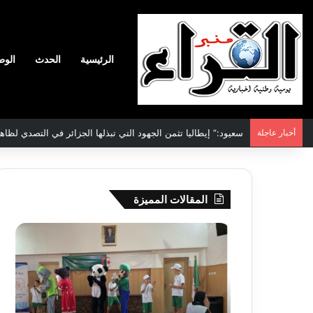
الرئيسية
الحدث
الوط
أخبار عاجلة
سعيود:” إيطاليا تثمن الجهود التي تبذلها الجزائر في التصدي لظاه
المقالات المميزة
جيجل:
سحب
انطلاق
قرعة
فعاليات
الدور
المخيم
التم
الصيفي
لأبط
لفائدة
إفريق