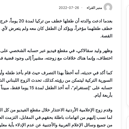
منبر القراء
2022-07-26
بعدما ادعت والدته أن
خطف طفلهما مؤخراً، ويؤكد أن الطفل كان معه ولم يتعرض لأي 
القصة.
وظهر وليد سقالاكي، في مقطع فيديو عبر حسابه الشخصي على “إنس
اختطاف، وإنما هناك خلافات مع زوجته، مشيراً إلى وجود قضية في المحاكم منذ 10 أشهر،
كما أكد في حديثه، أنه أخطأ بهذا التصرف حيث قام بأخذ طفله وأ
السورية التركية ليتمكن من رؤيته.كذلك، تحدث الزوج اللبناني ال
حسابه على “إنستغرام”، أنه أ
بأربعة أيام.
وقدم زوج الإعلامية الأردنية الاعتذار خلال مقطع الفيديو من 
لما نسب إليهم من اتهامات باطلة بحقهم.في المقابل، التزمت الع
من جميع وسائل الإعلام العربية والأجنبية عن عدم الإدلاء بأية 