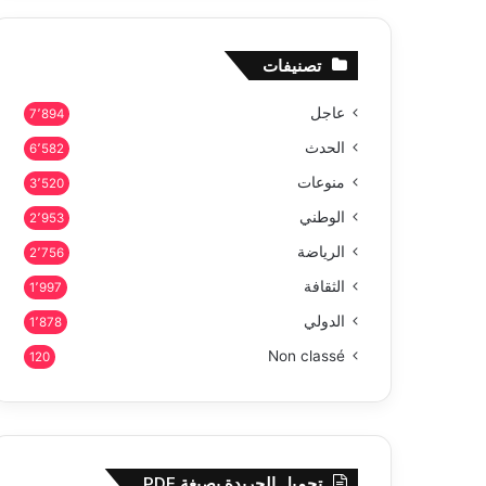
تصنيفات
عاجل
7٬894
الحدث
6٬582
منوعات
3٬520
الوطني
2٬953
الرياضة
2٬756
الثقافة
1٬997
الدولي
1٬878
Non classé
120
تحميل الجريدة بصيغة PDF