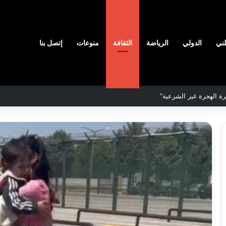
ني
الدولي
الرياضة
الثقافة
منوعات
إتصل بنا
رة الهجرة غير الشرعية”
نادي
وفاق
سطيف
هيدي
يضم
ال
المدافع
يا
شمس
2026-08-03