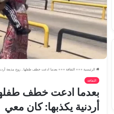
س
الدين
ب قرعة الدور التمهيدي لأبطال
2026-08-03
فدرالية
لكحل
ريقيا وكأس الكونفدرالية يوم الخميس
نادي وفاق سطيف يض
لقاهرة
الدين لكحل
ميس
اهرة
الرئيسية
===
الثقافة
===
بعدما ادعت خطف طفلها.. زوج مذيعة أردني
الثقافة
بعدما ادعت خطف طفلها.
أردنية يكذبها: كان معي