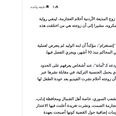
9
دقيقة واحدة
 طفلها خطف من تركيا لمدة 20 يوماً، خرج زوج المذيعة الأردنية أحلام العجارمة، لينفي رواية
مكروه، مشيرا إلى أن زوجته هي من اختلقت هذه
تغرام”، مؤكداً أن ابنه الوليد لم يتعرض لعملية
 ويجري الفصل فيها.
ودعه كـ”أمانة”، عند أشخاص يعرفهم على الحدود
ذي يحمل الجنسية التركية، في مقابلة نشرها عبر
خذ الطفل لمدة 15 يوما فقط، مبيناً أن زوجته أحلام نشرت الفيديو بعد عودة الطفل لها
كل الشعب السوري، خاصة أهل الشمال ومحافظة إدلب،
جارمة الصمت، ونشرت تغريدة أعلنت فيها الاعتذار
معلومات إضافية حول القضية كونها أصبحت بعهدة