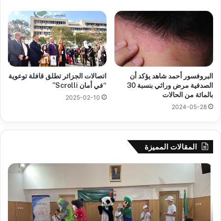
البروفسور أحمد شاهد يؤكد أن
اتصالات الجزائر تطلق قافلة توعوية
الصدفية مرض وراثي بنسبة 30
“في أمان Scrolli”
بالمائة من الحالات
2025-02-10
2024-05-28
المقالات المميزة
سحب
نا
قرعة
وفا
الدور
سط
التمهيدي
يض
لأبطال
الم
إفريقيا
شم