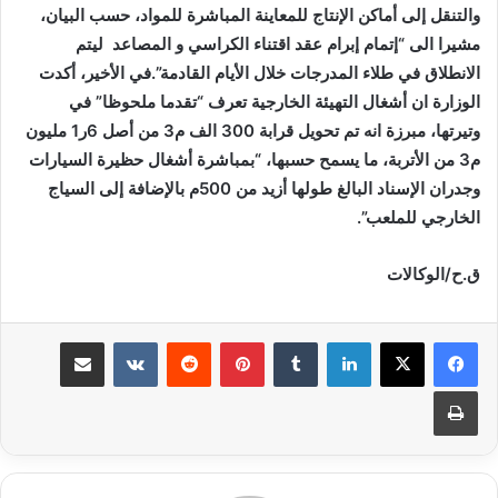
والتنقل إلى أماكن الإنتاج للمعاينة المباشرة للمواد، حسب البيان،
مشيرا الى “إتمام إبرام عقد اقتناء الكراسي و المصاعد ليتم
الانطلاق في طلاء المدرجات خلال الأيام القادمة”.في الأخير، أكدت
الوزارة ان أشغال التهيئة الخارجية تعرف “تقدما ملحوظا” في
وتيرتها، مبرزة انه تم تحويل قرابة 300 الف م3 من أصل 6ر1 مليون
م3 من الأتربة، ما يسمح حسبها، “بمباشرة أشغال حظيرة السيارات
وجدران الإسناد البالغ طولها أزيد من 500م بالإضافة إلى السياج
الخارجي للملعب”.
ق.ح/الوكالات
لينكدإن
بينتيريست
مشاركة عبر البريد
طباعة