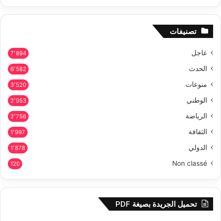
تصنيفات
عاجل
7٬894
الحدث
6٬582
منوعات
3٬520
الوطني
2٬953
الرياضة
2٬756
الثقافة
1٬997
الدولي
1٬878
Non classé
120
تحميل الجريدة بصيغة PDF