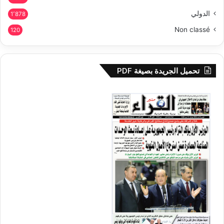
الدولي
1٬878
Non classé
120
تحميل الجريدة بصيغة PDF