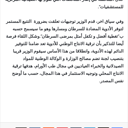
للمستشفيات”.
وفي سياق اخر، قدم الوزير توجيهات تعلقت بضرورة التتبع المستمر
لتوفر الأدوية المضادة للسرطان ومسارها وهو ما سيسمح حسبه
ب”تغطية أفضل و تكفل أمثل بمرضى السرطان”.وشكل اللقاء فرصة
أيضا للتذكير بأن ترقية الانتاج الوطني للأدوية تعد ضامنا للتوفير
الدائم لهذه الأدوية، وانطلاقا من هذا الأساس سيقوم الوزير قريبا
بتنصيب لجنة تضم مصالح الوزارة و الوكالة الوطنية للمواد
الصيدلانية والخبراء العياديين في مجال طب الأورام، هدفها ترقية
الانتاج المحلي وتوجيه الاستثمار في هذا المجال، حسب ما أوضح
نفس المصدر.
لينكدإن
بينتيريست
مشاركة عبر البريد