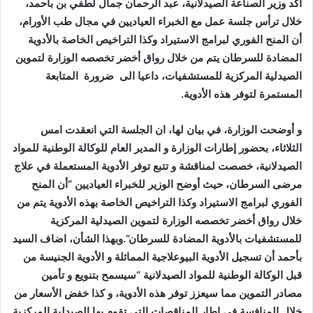
أكد وزير الصناعة الصيدلانية، عبد الرحمان جمال لطفي بن بأحمد،
خلال ترأس جلسة عمل مع الخبراء العياديين في مجال طب الأورام،
أن المنح الفوري لبرامج الاستيراد وكذا التراخيص الخاصة بالأدوية
المضادة للسرطان يتم من خلال رواق أخضر تخصصه الوزارة لتموين
الصيدلية المركزية للمستشفيات، داعيا الى ضرورة المتابعة
المستمرة لتوفر هذه الأدوية.
و أوضحت الوزارة، في بيان لها، ان الجلسة التي انعقدت امس
الثلاثاء، بحضور إطارات الوزارة و المدير العام للوكالة الوطنية للمواد
الصيدلانية، خصصت لمناقشة و تتبع توفر الأدوية المستعملة في علاج
مرضى السرطان، حيث أوضح الوزير للخبراء العياديين “أن المنح
الفوري لبرامج الاستيراد وكذا التراخيص الخاصة بهذه الأدوية يتم من
خلال رواق أخضر تخصصه الوزارة لتموين الصيدلية المركزية
للمستشفيات بالأدوية المضادة للسرطان”.وبهذا الشأن، اضاف السيد
بأحمد أن تسجيل الأدوية البيوعلاجية المماثلة و الأدوية الجنيسة من
قبل الوكالة الوطنية للمواد الصيدلانية “سيسمح بتنويع و تأمين
مصادر التموين مما سيعزز توفر هذه الأدوية، و كذا خفض الأسعار من
خلال المنافسة في إطار المناقصات التي تقوم بها الصيدلية المركزية