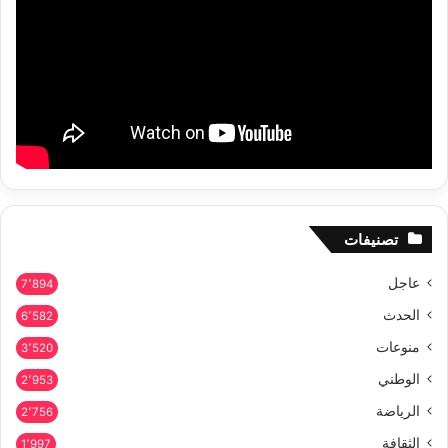
تصنيفات
عاجل
7٬894
الحدث
6٬582
منوعات
3٬520
الوطني
2٬953
الرياضة
2٬756
الثقافة
1٬997