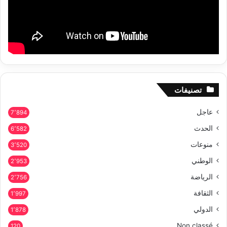
تصنيفات
عاجل
7٬894
الحدث
6٬582
منوعات
3٬520
الوطني
2٬953
الرياضة
2٬756
الثقافة
1٬997
الدولي
1٬878
Non classé
120