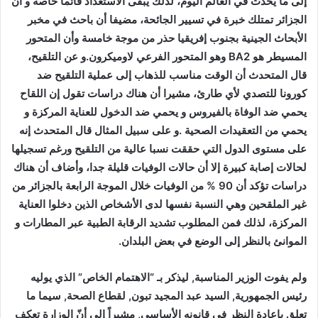
إلى ما يحدث في العالم اليوم، لذلك يبقى الاستعداد قائما خاصة و أن
الجزائر تمتلك خبرة في تسيير الجائحة، مضيفا أن باحث في مخبر
الأبحاث الجينية بجنوب إفريقيا حذر من موجة خامسة وأن المتحور
المسيطر هو
BA2
وهو المتحور الفرعي لاوميكرون.و عن التلقيح،
قال المتحدث أن الوقت مناسب للذهاب إلى عملية التلقيح ضد
كورونا للتصدي لأي طارئ، مشيرا أن هناك دراسات تقول إن اللقاح
يحمي ضد الوفاة بالفيروس و يحمي ضد الدخول للعناية المركزة و
يحمي من التعقيدات الصحية .و على سبيل المثال قال المتحدث إنه
على مستوى الدول التي حققت نسبا عالية من التلقيح ورغم تسجيلها
لحالات إصابة كبيرة إلا أن حالات الوفيات قليلة جدا، وأضاف أن هناك
دراسات تؤكد أن 90 % من الوفيات خلال الموجة الرابعة بالجزائر من
غير الملقحين وهي النسبة نفسها لدى الأشخاص الذين دخلوا العناية
المركزة، لذلك فمن المطلوب تشديد الرقابة الطبية عبر المطارات و
الموانئ بالنظر إلى الوضع في بعض البلدان.
ولم يفوت الوزير المناسبة, ليذكر بـ “الاهتمام الخاص” الذي يوليه
رئيس الجمهورية, السيد عبد المجيد تبون, لقطاع الصحة, سيما ما
تعلق بإعادة النظر في قانونه الأساسي, مشيراً إلى أنّ الوزارة تعكف