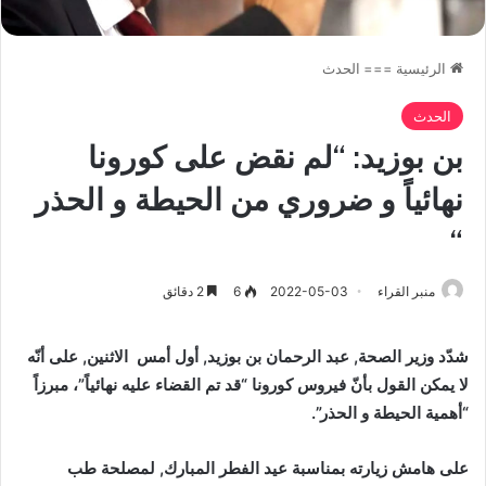
الرئيسية
===
الحدث
الحدث
بن بوزيد: “لم نقض على كورونا
نهائياً و ضروري من الحيطة و الحذر
“
منبر القراء
2022-05-03
6
2 دقائق
شدّد وزير الصحة, عبد الرحمان بن بوزيد,
أول أمس
الاثنين, على أنّه
لا يمكن القول بأنّ فيروس كورونا “قد تم القضاء عليه نهائياً”، مبرزاً
“أهمية الحيطة و الحذر”.
على هامش زيارته بمناسبة عيد الفطر المبارك, لمصلحة طب