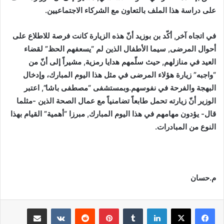
على دراسة هذا الملف بالتعاون مع الشركاء الاجتماعيين.
في اتجاه آخر, أكّد بن بوزيد أنّ هذه الزيارة كانت فرصة للاطلاع على
أحوال المرضى, سيما الأطفال الذين لم “يسعفهم الحظ” لقضاء
العيد في منازلهم, حيث سلّمهم هدايا رمزية, مشيراً إلى أنّ من
“واجبه” زيارة هؤلاء المرضى في مثل هذا اليوم المبارك، وإدخال
البهجة والفرحة في نفوسهم.وبمستشفى “مصطفى باشا”, اعتبر
الوزير أنّ زيارته تحمل طابعاً تضامنياً مع عمال الصحة الذين -مثلما
قال- يؤدون مهامهم في هذا اليوم المبارك, مبرزا “أهمية” القيام بهذا
النوع من المبادرات.
م.حسان
لينكدإن
بينتيريست
مشاركة عبر البريد