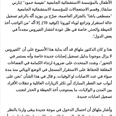
الأطفال بالمؤسسة الاستشفائية الجامعية “نفيسة حمود” (بارني
سابقا), وقسم الاستعجالات للمؤسسة الاستشفائية الجامعية
“مصطفى باشا” بالجزائر العاصمة، صرّح بن بوزيد أنّه بالرغم تسجيل
حالة استقرار وتراجع لوباء كورونا (كوفيد 19), إلا أنّه “من الواجب أخذ
الحيطة والحذر, خاصة في ظل عودة انتشار الفيروس مجدداً في
بعض الدول”.
هذا و كان الدكتور ملهاق قد أكد بداية هذا الأسبوع على أن “الفيروس
لا يزال موجودا بدليل تسجيل إصابات جديدة خاصة وأنه يستمر في
التحور”، وشدد المتحدث على ضرورة ارتداء الكمامة في الفضاءات
المغلقة للحفاظ على الاستقرار المسجل في الوضع الوبائي منذ مدة
سواء في عدد الاصابات او الوفيات، و قال في هذا الشأن “نحن على
أبواب عيد الفطر المبارك أين تكثر الزيارات العائلية و تنقلات الأفراد
بين المدن و الولايات، ما يستوجب أخذ الحيطة و الحذر لتجنب
تسجيل اصابات جديدة.
وأشار ملهاق أن احتمال الدخول في موجة جديدة يبقى واردا بالنظر