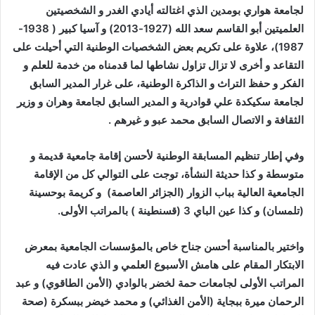
لجامعة هواري بومدين الذي اغتالته أيادي الغدر و الشخصيتين
العلميتين أبو القاسم سعد الله (1927-2013) و آسيا كبير ( 1938-
1987)، علاوة على تكريم بعض الشخصيات الوطنية التي أحيلت على
التقاعد و أخرى لا تزال تزاول نشاطها لما قدمناه من خدمة للعلم و
الفكر و حفظ التراث و الذاكرة الوطنية، على غرار المدير السابق
لجامعة سكيكدة علي قوادرية و المدير السابق لجامعة وهران و وزير
الثقافة و الاتصال السابق محمد عبو و غيرهم .
وفي إطار تنظيم المسابقة الوطنية لأحسن إقامة جامعية قديمة و
متوسطة و كذا حديثة النشأة، توجت على التوالي كل من الإقامة
الجامعية العالية بباب الزوار (الجزائر العاصمة) و كريمة بوحسينة
(تلمسان) و كذا عين الباي 3 (قسنطينة ) بالمراتب الأولى.
واختير بالمناسبة أحسن جناح خاص بالمؤسسات الجامعية بمعرض
الابتكار المقام على هامش الأسبوع العلمي و الذي عادت فيه
المراتب الأولى لجامعات حمة لخضر بالوادي (الأمن الطاقوي) و عبد
الرحمان ميرة ببجاية (الأمن الغذائي) و محمد خيضر ببسكرة (صحة