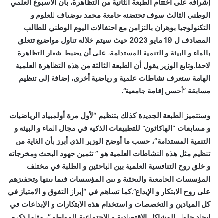
إشرافه على اختتام الطبعة الثانية من التظاهرة، بأن الأسبوع العلمي
الوطني الثالث سوف تحتضنه جامعة محمد بوضياف للعلوم و
التكنولوجيا بوهران بالتزامن مع احتفالات اليوم الوطني للطالب
المصادف ل 19 مايو 2023 حيث سيتم خلاله تناول مواضيع تتعلق
بالماء و البيئة و التنمية المستدامة، على أن يضبط شعار التظاهرة
لاحقا.وتابع الوزير يقول أن الطبعة الثالثة من هذه التظاهرة العلمية
الهامة ستعرف نشاطات علمية و رياضية أخرى، إضافة إلى تنظيم
مسابقة “أحسن إقامة جامعية”.
وستتميز الطبعة الجديدة كذلك بتنظيم “لأول مرة أولمبياد الرياضيات
و مسابقات “الهاكاثون” للتطبيقات الذكية في مجال الماء و البيئة و
التنمية المستدامة”، حسب ما أوضح الوزير الذي أبرز بأن الغاية من
تنظيم مثل هذه النشاطات العلمية هو ” تثمين جهود البحث ومخرجاته
و خلق روح التنافسية العلمية بين الباحثين و الطلبة في مختلف
المؤسسات الجامعية والبحثية و بين المؤسسات فيما بينها وتحفيزهم
على روح الابتكار و الإبداع”.كما تساهم في “إبراز التفوق و الامتياز في
كل الميادين و التخصصات و استخدام هذه الابتكارات و الإبداعات في
ايجاد حلول للمشاكل الاقتصادية و الاجتماعية للمواطن”، مثلما ذكره