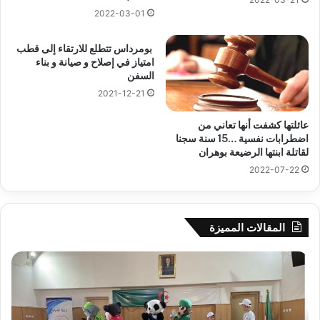
2022-03-01
بومرداس تتطلع للارتقاء إلى قطب
امتياز في إصلاح و صيانة و بناء
السفن
2021-12-21
عائلتها كشفت أنها تعاني من
اضطرابات نفسية …15 سنة سجنا
لقاتلة ابنتها الرضيعة بوهران
2022-07-22
المقالات المميزة
جيجل:
سح
انطلاق
قرع
فعاليات
الد
المخيم
الت
الصيفي
لأب