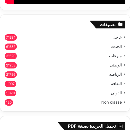
تصنيفات
عاجل
7٬894
الحدث
6٬582
منوعات
3٬520
الوطني
2٬953
الرياضة
2٬756
الثقافة
1٬997
الدولي
1٬878
Non classé
120
تحميل الجريدة بصيغة PDF