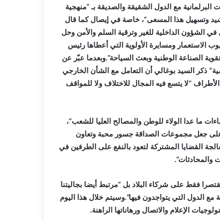
لبرلمانية مع الدول الشقيقة والصديقة بـ “منهجية
“ترشيد وتسهيل هذا المسعى”، خاصة في إيصال كما قال
في الشؤون الداخلية للغير وترقية السلم والأمن وحل
يوب الاستعمار ومسايرة الأولوية التي أعطاها رئيس
تقوية الصناعة الوطنية وبعث السياحة”.وبعدما عبّر عن
نمية” ذكر السيد بوغالي أن التعامل مع الشأن الخارجي
الأطراف “لا يتسع فيه المجال للاختلاف ولا للمواقف
اءات ما عدا الولاء للوطن والمصالح العليا للشعب”،
ل على جعل مجموعات الصداقة جسور محبة وتعاون
الجة القضايا المشتركة لتعود بالنفع على الطرفين في
ت والمحادثات”.
قتصرا فقط على شركاء البلاد بل “مرتبط أيضا بجاليتنا
 مع الدول التي يتواجدون فيها”.وسيتم خلال هذا اليوم
لوجيات الإعلام والاتصال ورهاناتها الراهنة.