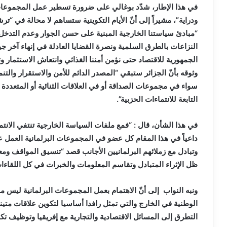
في هذا الإطار، شدّد بوغالي على ضرورة تسطير عمل المجموعات ا
ودراية”، مشيراً إلى أنّ الأيام التكوينية ستساهم لا محالة في 
“مبادئ سياستنا الخارجية المبنية على حسن الجوار وعدم التدخل 
النزاعات بالطرق السلمية ونصرة القضايا العادلة في إنهاء آخر ج
الجمهورية للاقتصاد حتى نؤمن أمننا الغذائي وانتعاش الاستثمار و
وثوقه بأنّ الجزائر ستبقي “المصدر الدائم للأمن والاستقرار والت
سواء في مجموعات الصداقة أو في العلاقات الثنائية أو المتعددة 
التابعة للانتماءات الحزبية”.
في هذا الشأن، قال : “فمع ملفات السياسة الخارجية تنتفي الانتم
داعياً في هذا المقام كل عضو في المجموعات البرلمانية العم
وتبادل مع زملائهم البرلمانيين الأجانب قصد “تنسيق المواقف ومع
ظل الإثراء المتبادل وتقاسم المعلومات والخبرات في كل اللقاءا
ونبه النواب إلى أنّ الاهتمام بعمل المجموعات البرلمانية ليس م
الوطنية في الخارج والتي تمثل رافدا أساسيا لتكوين علاقات متينة
التطرق إلى المسائل الاقتصادية والتجارية مع إفريقيا وتوظيف تكنو