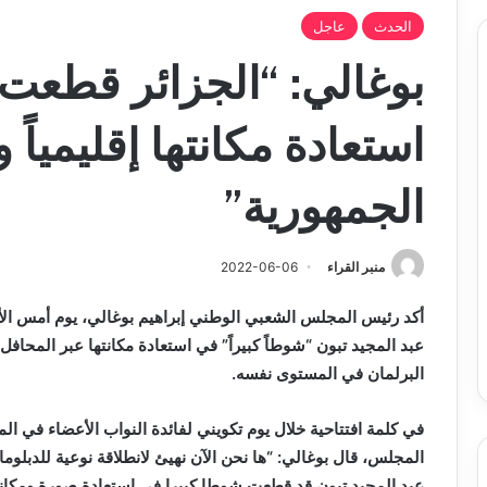
الحدث
عاجل
بوغالي: “الجزائر قطعت 
استعادة مكانتها إقليمياً و
الجمهورية”
منبر القراء
2022-06-06
أكد رئيس المجلس الشعبي الوطني إبراهيم بوغالي،
يوم أمس
ال
عبد المجيد تبون “شوطاً كبيراً” في استعادة مكانتها عبر المحافل 
البرلمان في المستوى نفسه.
في كلمة افتتاحية خلال يوم تكويني لفائدة النواب الأعضاء في ال
المجلس، قال بوغالي: “ها نحن الآن نهيئ لانطلاقة نوعية للدبلوماسية 
عبد المجيد تبون قد قطعت شوطا كبيرا في استعادة صورة ومكانة ب