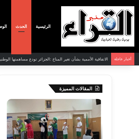
الرئيسية
الحدث
الوط
أخبار عاجلة
الاتفاقية الأممية بشأن تغير المناخ :الجزائر تودع مساهمتها الوطنية ا
المقالات المميزة
سحب
نادي
قرعة
وفاق
الدور
سطي
التمهيدي
يضم
لأبطال
المد
إفريقيا
شم
2026-08-03