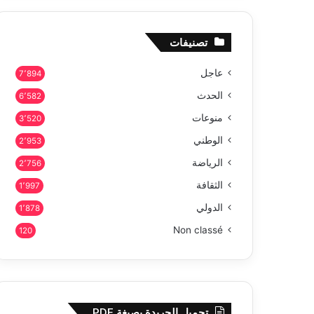
تصنيفات
عاجل
7٬894
الحدث
6٬582
منوعات
3٬520
الوطني
2٬953
الرياضة
2٬756
الثقافة
1٬997
الدولي
1٬878
Non classé
120
تحميل الجريدة بصيغة PDF