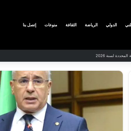
ني
الدولي
الرياضة
الثقافة
منوعات
إتصل بنا
لمحددة لسنة 2026
بلدية
أرزيو
ف
بوهران
تخصص
افع
فرق
س
لترميم