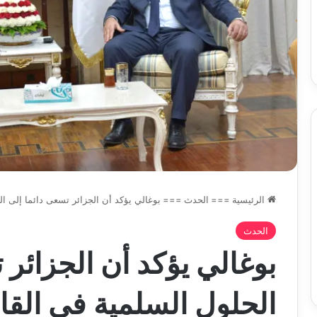
وبرامج
والي سيدي بلعباس يؤ
2026-08-07
حد
السكن
ان على الادماج المبكّر للمتمدرسين
القطاعات وبرامج السك
،المياه
مصابين بداء التوحد
والمشاريع الكبرى تح
والمشاريع
الكبرى
تحت
خدمة
المواطن
الرئيسية
===
الحدث
===
بوغالي يؤكد أن الجزائر تسعى دائما إلى ال
الحدث
بوغالي يؤكد أن الجزائر 
الحلول السلمية في القا