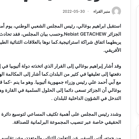
منبر القراء
2022-05-30
استقبل ابراهيم بوغالي، رئيس المجلس الشعبي الوطني، يوم أمس
الجزائر
Nebiat GETACHEW
.وحسب بيان المجلس، فقد تحادث ال
يربطهما اتفاق شراكة استراتيجية.كما نوها بالعلاقات الثنائية الطي
الأفريقي.
وقد أشار إبراهيم بوغالي إلى القرار الذي اتخذته دولة أثيوبيا في 
دفعتها إلى تعليقها في كثير من البلدان.كما أشار إلى المكالمة ال
مع آبي أحمد علي رئيس وزراء جمهورية أثيوبيا. وهو ما ينم -كما قا
بوغالي أن الجزائر تسعى دائما إلى الحلول السلمية في القارة و
التدخل في الشؤون الداخلية للبلدان .
وشدد رئيس المجلس على أهمية تكثيف المساعي لتوسيع دائرة التع
الحقيقي خاصة عبر تنصيب المجموعة البرلمانية للصداقة.
من جهته، أثنى السفير عن التعاون الثنائي والمتعدد، وعن تقاسم ال