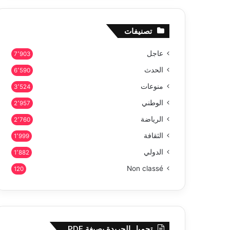
تصنيفات
عاجل
7٬903
الحدث
6٬590
منوعات
3٬524
الوطني
2٬957
الرياضة
2٬760
الثقافة
1٬999
الدولي
1٬882
Non classé
120
تحميل الجريدة بصيغة PDF