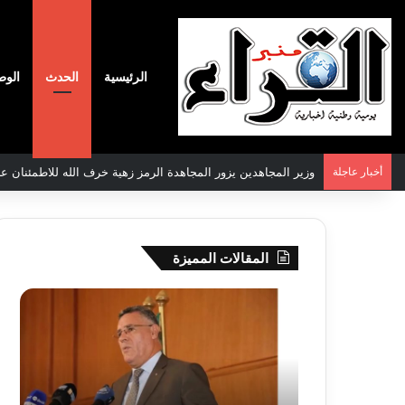
الرئيسية
الحدث
الوط
أخبار عاجلة
وزير المجاهدين يزور المجاهدة الرمز زهية خرف الله للاطمئنان عل
المقالات المميزة
بوزقزة
رها
يرأس
على
جلسة
الادم
عمل
المبك
لدراسة
للمت
وضعية
المص