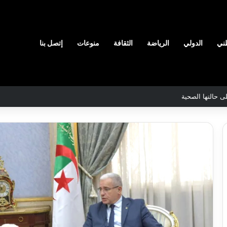
ني
الدولي
الرياضة
الثقافة
منوعات
إتصل بنا
ى حالتها الصحية
ن
والي
سيدي
اج
بلعباس
ّر
يؤكد
مدرسين
جاهزية
ابين
القطاعات
2026-08-07