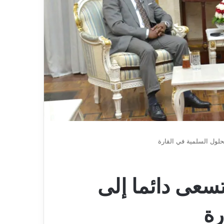
يعلن
كد جاهزية
2026-08-07
اعتزاله
ن ،المياه
بطل إفريقيا مع “الخضر” مهدي
عن
ت خدمة المواطن
طاهرات يعلن اعتزاله عن عمر 36 عاما
عمر
36
عاما
حلول السلمية في القارة
تسعى دائما إلى
رة