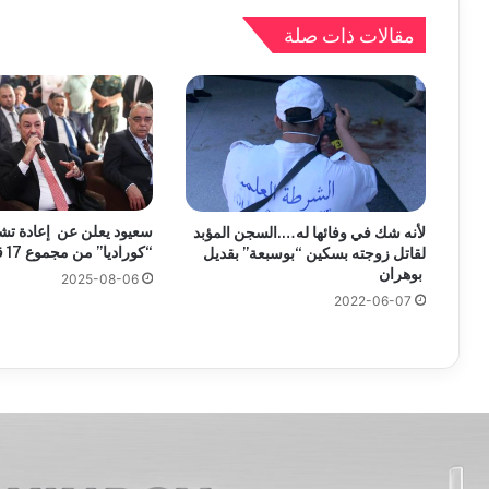
مقالات ذات صلة
لأنه شك في وفائها له….السجن المؤبد
“كوراديا” من مجموع 17 قطارا معطلا
لقاتل زوجته بسكين “بوسبعة” بقديل
بوهران
2025-08-06
2022-06-07