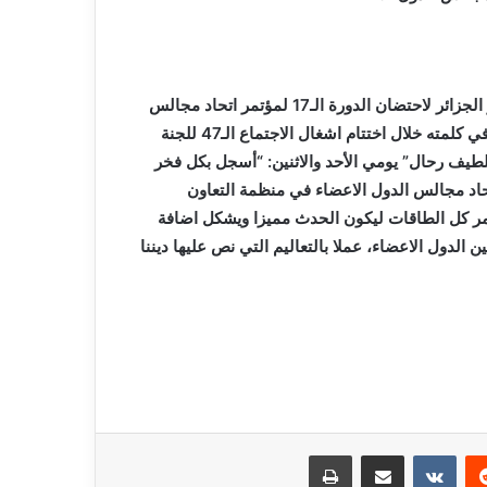
هذا و أعلن رئيس المجلس الشعبي الوطني، بوغالي، ، عن اختيار الجزائر لاحتضان الدورة الـ17 لمؤتمر اتحاد مجالس
الدول الأعضاء في منظمة التعاون الاسلامي.وقال السيد بوغالي في كلمته خلال اختتام اشغال الاجتماع الـ47 للجنة
اللطيف رحال” يومي الأحد والاثنين: “أسجل بكل فخر
اتحاد مجالس الدول الاعضاء في منظمة التعاون
ثمر كل الطاقات ليكون الحدث مميزا ويشكل اضافة
 الدول الاعضاء، عملا بالتعاليم التي نص عليها ديننا
ريست
مشاركة عبر البريد
طباعة