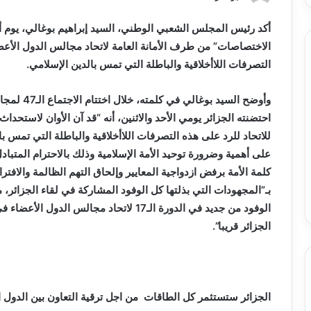
تحت
خدمة
أكد رئيس المجلس الشعبي الوطني، السيد إبراهيم بوغالي، يوم أمس
المواطن
الاختصاصات” من طرف الأمانة العامة لاتحاد مجالس الدول الأعض
التصرفات اللاأخلاقية والباطلة التي تمس بالدين الإسلامي.
وأوضح السي
احتضنته الجزائر يومي الأحد والاثنين، أنه “قد آن الأوان لاستحدا
للاتحاد للرد على هذه التصرفات اللاأخلاقية والباطلة التي تمس ب
على أهمية وضرورة توحيد الأمة الإسلامية وذلك بالاحترام المتباد
كلمة الأمة برفض ازدواجية المعايير وإلحاق التهم الظالمة والافترا
بـ”المجهودات التي بذلتها كل الوفود المشاركة في لقاء الجزائر، 
الوفود من جديد في الدورة الـ17 لاتحاد مجا
الجزائر قريبا”.
الجزائر ستستثمر كل الطاقات من اجل ترقية التعاون بين الدول ا