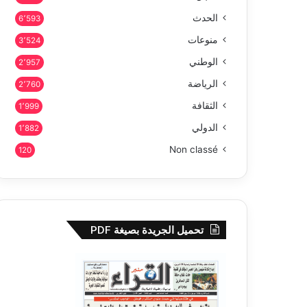
الحدث
6٬593
منوعات
3٬524
الوطني
2٬957
الرياضة
2٬760
الثقافة
1٬999
الدولي
1٬882
Non classé
120
تحميل الجريدة بصيغة PDF