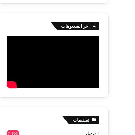
أخر الفيديوهات
تصنيفات
عاجل
7٬906