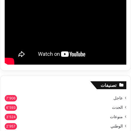
تصنيفات
عاجل
7٬906
الحدث
6٬593
منوعات
3٬524
الوطني
2٬957