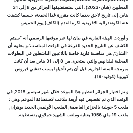
المحليين (شان-2023)، التي ستستضيفها الجزائر من 8 إلى 31
يناير، إلى تاريخ لاحق بعدما كانت مقررة غدا الجمعة، حسبما كشفت
عنه الكونفدرالية الافريقية لكرة القدم (الكاف) يوم الخميس.
و أوردت الهيئة القارية في بيان لها عبر موقعها الرسمي أنه ”سيتم
الكشف عن التاريخ الجديد للقرعة في الوقت المناسب”.و معلوم أن
“الشان”, هي منافسة قارية خاصة باللاعبين الناشطين في البطولات
المحلية لبلدانهم, والتي ستجرى من 8 إلى 31 يناير, بعد أن كانت
مبرمجة السنة الجارية, قبل أن يتم تأجيلها بسبب تفشي فيروس
كورونا (كوفيد-19).
و تم اختيار الجزائر لتنظيم هذا الموعد خلال شهر سبتمبر 2018, في
الوقت الذي تم تخصيص فيه أربعة ملاعب لاستضافة الموعد, وهي :
ملعب 5 جويلية بالجزائر العاصمة, الملعب الأولمبي الجديد بوهران,
ملعب 19 ماي 1956 بعنابة وملعب الشهيد حملاوي بقسنطينة.