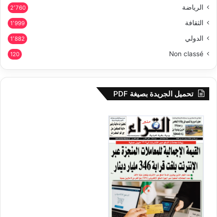
الرياضة
2٬760
الثقافة
1٬999
الدولي
1٬882
Non classé
120
تحميل الجريدة بصيغة PDF