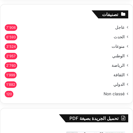
تصنيفات
عاجل
7٬906
الحدث
6٬593
منوعات
3٬524
الوطني
2٬957
الرياضة
2٬760
الثقافة
1٬999
الدولي
1٬882
Non classé
120
تحميل الجريدة بصيغة PDF