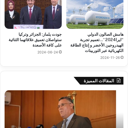
هامش الصالون الدولي
جودت يلماز: الجزائر وتركيا
“ايرا2024″…تعميم تجربة
ستواصلان تعميق علاقاتهما الثنائية
الهيدروجين الأخضر و إنتاج الطاقة
على كافة الأصعدة
الكهربائية عبر التوربينات
2024-06-24
2024-11-26
المقالات المميزة
بوزقزة
رها
يرأس
على
جلسة
الاد
عمل
المب
لدراسة
للم
وضعية
الم