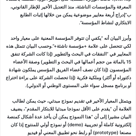
المعرفة والمؤسسات الناشئة، منذ التعديل الأخير للإطار القانوني،
ب”إدراج أربعة معايير موضوعية يمكن من خلالها إثبات الطابع
الابتكاري لنشاط المؤسسة”.
وأبرز البيان أنه “يكفي أن تتوفر المؤسسة المعنية على معيار واحد
لكي تتحصل على علامة +مؤسسة ناشئة+”.وحسب البيان تتمثل هذه
المعايير في “النفقات في البحث والتطوير (إذا كانت الشركة تنفق
15 بالمائة من حجم أعمالها في البحث و التطوير) وصفة الأعضاء
المؤسسون (إذا كان نصف أعضاء الفريق المؤسس يملكون شهادة
دكتوراه أو أكثر) وملكية فكرية (إذا تحصلت الشركة على براءة اختراع
أو برنامج مسجل سواء على المستوى الوطني أو الدولي).
ويتمثل المعيار الأخير في تقديم نموذج مبدئي، حيث يمكن لطالب
العلامة أن “يقدم على الأقل نموذجا مبدئيا للابتكار المقدم”، يضيف
البيان مشيرا إلى أن “هذا النموذج يمكن أن يأخذ عدة أشكال كمنصة
إلكترونية كاملة أو تجريبية (
demo
) أو نموذج أولي للمنتوج إذا كان
مصنعا (
prototype
) أو رابط نحو تطبيق المعني أو فيديو