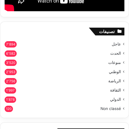
تصنيفات
عاجل
7٬894
الحدث
6٬582
منوعات
3٬520
الوطني
2٬953
الرياضة
2٬756
الثقافة
1٬997
الدولي
1٬878
Non classé
120