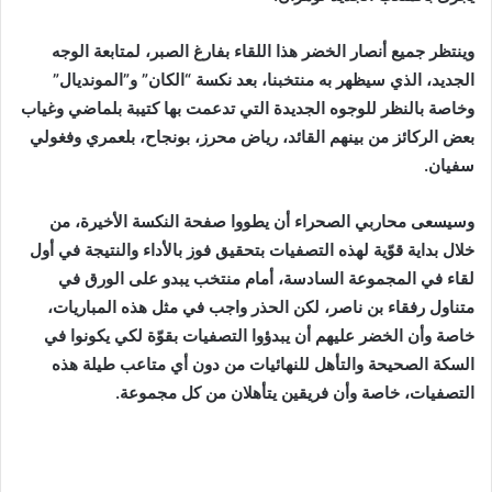
وينتظر جميع أنصار الخضر هذا اللقاء بفارغ الصبر، لمتابعة الوجه
الجديد، الذي سيظهر به منتخبنا، بعد نكسة “الكان” و”المونديال”
وخاصة بالنظر للوجوه الجديدة التي تدعمت بها كتيبة بلماضي وغياب
بعض الركائز من بينهم القائد، رياض محرز، بونجاح، بلعمري وفغولي
سفيان.
وسيسعى محاربي الصحراء أن يطووا صفحة النكسة الأخيرة، من
خلال بداية قوّية لهذه التصفيات بتحقيق فوز بالأداء والنتيجة في أول
لقاء في المجموعة السادسة، أمام منتخب يبدو على الورق في
متناول رفقاء بن ناصر، لكن الحذر واجب في مثل هذه المباريات،
خاصة وأن الخضر عليهم أن يبدؤوا التصفيات بقوّة لكي يكونوا في
السكة الصحيحة والتأهل للنهائيات من دون أي متاعب طيلة هذه
التصفيات، خاصة وأن فريقين يتأهلان من كل مجموعة.