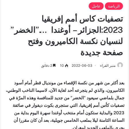
الرياضة
عاجل
تصفيات كاس أمم إفريقيا
2023:الجزائر – أوغندا ….”الخضر”
لنسيان نكسة الكاميرون وفتح
صفحة جديدة
منبر القراء
2022-06-03
10
2 دقائق
بعد أكثر من شهر من نكسة الإقصاء من مونديال قطر أمام أسود
الكاميرون، والذي لم يتجرعه أحد لغاية الآن، لاسيما الناخب الوطني،
جمال بلماضي سيعود “الخضر” من جديد للمنافسة وهذه المرّة في
تصفيات كأس أمم إفريقيا، التي ستجرى بكوت ديفوار في صائفة
2023 والبداية ستكون أمام منتخب أوغندا سهرة اليوم بداية من
الساعة الثامنة ليلا بملعب الخامس جويلية، بعد أن كان مقررا أن
يجرى بالملعب الجديد لوهران.