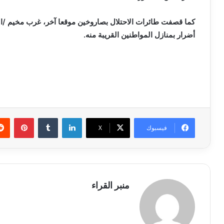
كما قصفت طائرات الاحتلال بصاروخين موقعا آخر، غرب مخيم /ال
أضرار بمنازل المواطنين القريبة منه.
لينكدإن
بينتي
فيسبوك
X
منبر القراء