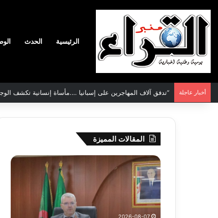
الرئيسية
الحدث
الوط
أخبار عاجلة
الرئيس غالي يجدد التأكيد على حق الشعب الصحراوي في تقرير ال
المقالات المميزة
والي
بطل
سيدي
إفريق
بلعباس
مع
يؤكد
“الخ
جاهزية
مهد
القطاعات
طاه
2026-08-07