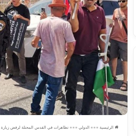
2026:
2026-08-07
له
سيدات
ل إفريقيا مع “الخضر” مهدي
الجزائر
هرات يعلن اعتزاله عن عمر 36 عاما
بلوغ نهائيات مونديال ا
على
بعد90
دقيقة
من
بلوغ
نهائيات
مونديال
البرازيل
الرئيسية
===
الدولي
===
تظاهرات في القدس المحتلة لرفض زيارة با