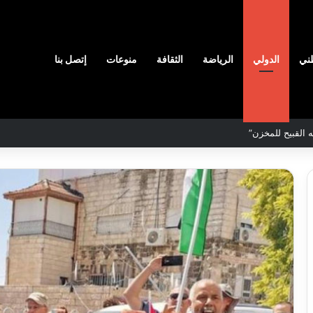
ني
الدولي
الرياضة
الثقافة
منوعات
إتصل بنا
مصير والاستقلال
في
يا
ربع
نهائي
ضر”
كأس
ي
أمم
رات
إفريقيا
2026-08-07