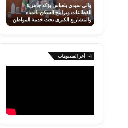
وبرامج
يعلن
والي سيدي بلعباس يؤكد جاهزية
السكن
اعتزا
 للمتمدرسين
القطاعات وبرامج السكن ،المياه
بط
،المياه
عن
والمشاريع الكبرى تحت خدمة المواطن
طا
والمشاريع
عمر
الكبرى
36
تحت
عاما
خدمة
المواطن
أخر الفيديوهات