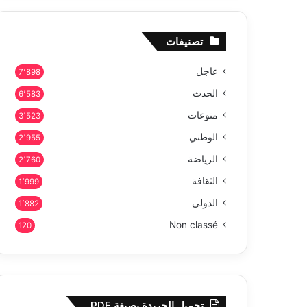
تصنيفات
عاجل
7٬898
الحدث
6٬583
منوعات
3٬523
الوطني
2٬955
الرياضة
2٬760
الثقافة
1٬999
الدولي
1٬882
Non classé
120
تحميل الجريدة بصيغة PDF