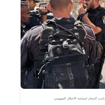
2026-
في ربع نهائي كأس أمم إفريقيا 2026:
قرعة منافسات ما بين الأندية الإفريقية
2027:
سيدات الجزائر على بعد90 دقيقة من
2026-2027: الفرق الجزائرية تتعرف
الفرق
لبرازيل
على منافسيها في الدورين التمهيديين
الجزائرية
تتعرف
على
منافسيها
في
الدورين
التمهيديين
يدن المنحاز لسياسة الاحتلال الصهيوني